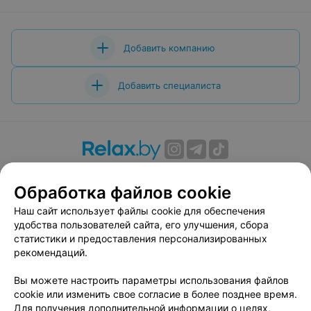
Добавить компанию
Добавить специалиста
О проекте
Новости проекта
Размещение рекламы
Обработка файлов cookie
Вакансии
Публичный договор
Способы оплаты
Публичный договор по использованию сервиса
Наш сайт использует файлы cookie для обеспечения
«Афиша»
удобства пользователей сайта, его улучшения, сбора
статистики и предоставления персонализированных
Пользовательское соглашение
рекомендаций.
Написать в поддержку
Вы можете настроить параметры использования файлов
Связаться по вопросам сотрудничества
cookie или изменить свое согласие в более позднее время.
Написать руководителю relax.by
Для получения дополнительной информации о целях,