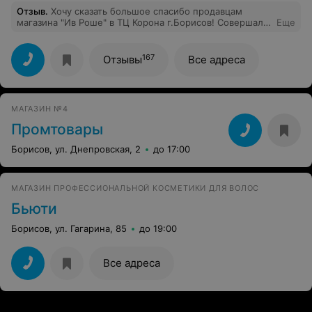
Отзыв
.
Хочу сказать большое спасибо продавцам
магазина "Ив Роше" в ТЦ Корона г.Борисов! Совершал
Еще
покупки для жены, консультант отлично подобрала
косметику, дала пробники и подарки, супруга осталась
довольна!
167
Отзывы
Все адреса
МАГАЗИН №4
Промтовары
Борисов, ул. Днепровская, 2
до 17:00
МАГАЗИН ПРОФЕССИОНАЛЬНОЙ КОСМЕТИКИ ДЛЯ ВОЛОС
Бьюти
Борисов, ул. Гагарина, 85
до 19:00
Все адреса