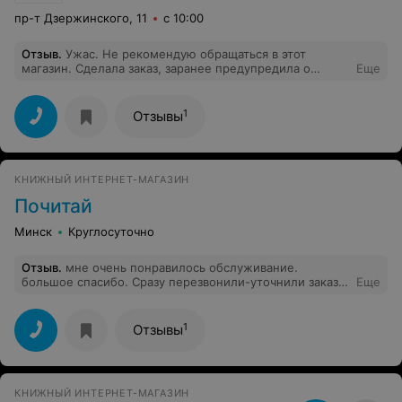
пр-т Дзержинского, 11
с 10:00
Отзыв
.
Ужас. Не рекомендую обращаться в этот
магазин. Сделала заказ, заранее предупредила о
Еще
необходимости забрать заказ в пт. Сказали все ок,
будет сделано. А в пт,когда позвонила сказали, что в
лучшем случае доставят через неделю. На мое
1
Отзывы
замечание, что можно предупредить клиентов,
сообщили, что у нас 100 клиентов и что
нецелесообразно предупреждать всех.
КНИЖНЫЙ ИНТЕРНЕТ-МАГАЗИН
Почитай
Минск
Круглосуточно
Отзыв
.
мне очень понравилось обслуживание.
большое спасибо. Сразу перезвонили-уточнили заказ.
Еще
прислали сразу, как и обещали. И цена книги с
пересылкой получилась дешевле, чем в большом
известном книжном интернет-магазине только книги.
1
Отзывы
КНИЖНЫЙ ИНТЕРНЕТ-МАГАЗИН