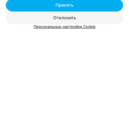
Принять
Минск
с 10:00
Отклонить
ИНТЕРНЕТ-МАГАЗИН
Персональные настройки Cookie
МультиПульти
Новополоцк
до 20:00
КНИЖНЫЙ ИНТЕРНЕТ-МАГАЗИН
Элеон
Минск
до 18:00
Добавить компанию
Добавить специалиста