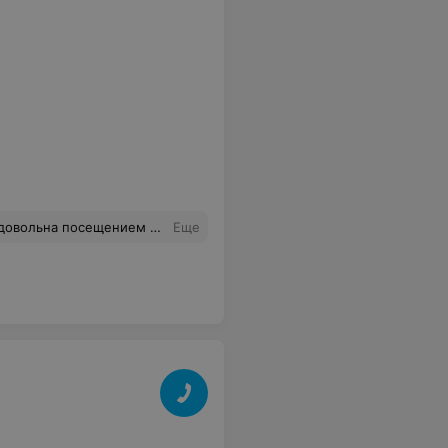
а. Мне даже поменяли товар с полки на товар с витрины за стеклом.
Еще