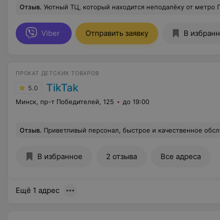
Отзыв
.
Уютный ТЦ, который находится неподалёку от метро Петровщина. Мне он понравился своим 
Viber
Отправить заявку
В избран
ПРОКАТ ДЕТСКИХ ТОВАРОВ
TikTak
5.0
Минск, пр-т Победителей, 125
до 19:00
Отзыв
.
Приветливый персонал, быстрое и качественное обслуживание клиентов. В восторге от того, что действительно чувствуется заинтересованность и готовность помочь. Брали коляску в аренду в субботу 16.06.2018 по адресу пр-т Победителей 1
В избранное
2 отзыва
Все адреса
Ещё 1 адрес