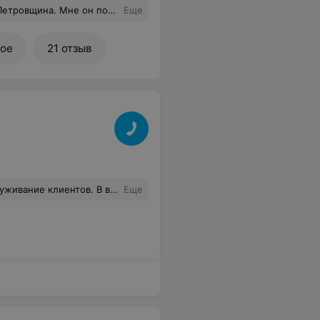
разнообразием и радушными продавцами.
Еще
ное
21 отзыв
27. коляска в хорошем состоянии. Очень нас выручили. Девушка все показала, рассказала. Так держать!
Еще