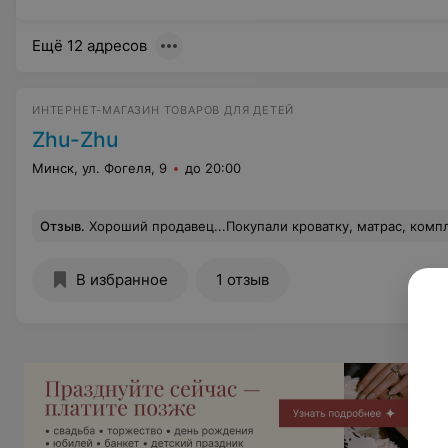
Ещё 12 адресов
ИНТЕРНЕТ-МАГАЗИН ТОВАРОВ ДЛЯ ДЕТЕЙ
Zhu-Zhu
Минск, ул. Фогеля, 9
до 20:00
Отзыв
.
Хороший продавец...Покупали кроватку, матрас, комплект постельного белья для малыша... Продавец ответила
В избранное
1 отзыв