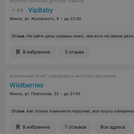
ИНТЕРНЕТ-МАГАЗИН ДЕТСКИХ ТОВАРОВ
VipBaby
2.0
Минск, ул. Жуковского, 6
до 22:00
Отзыв
.
На сайте цены указаны ниже, чем есть на самом деле. Перезваниваю
В избранное
3 отзыва
ФИРМЕННЫЙ ПУНКТ САМОВЫВОЗА ИНТЕРНЕТ-МАГАЗИНА
Wildberries
Минск, ул. Платонова, 33
до 21:00
Отзыв
.
Как только поменялся персонал, все пошло наперекосяк. В помещении грязно, новые сотрудники необязательны и неприветливы. Не могут найти заказы. Мой фильтр потеряли, но пообещали найти и перезвонить. Ага. Ни
В избранное
7 отзывов
Все адреса