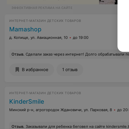
ЭФФЕКТИВНАЯ РЕКЛАМА НА САЙТЕ
ИНТЕРНЕТ-МАГАЗИН ДЕТСКИХ ТОВАРОВ
Mamashop
д. Копище, ул. Авиационная, 10
до 19:00
Отзыв
.
Сделали заказ через интернет! Долго обрабатывали потом позвонили и вынесли вердикт, что к нам(Новинки) далеко ехать. Можно подумать от центра города до Шабанов, Уручья или Малинов
В избранное
1 отзыв
ИНТЕРНЕТ-МАГАЗИН ДЕТСКИХ ТОВАРОВ
KinderSmile
Минский р-н, агрогородок Ждановичи, ул. Парковая, 8
до 20
Отзыв
.
Заказывали для ребенка беговел на сайте kindersmile.by.Очень понравился магазин.Помогли с выбором, хотели сначала одну модель, но консультант интернет-магазина посоветовал другую модель и мы остались очень довольны покупкой.И очень порадо