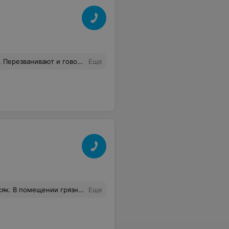
т и говорят, что цена выше.
Еще
кто так и не связался. Периодически орёт музыка, захламлено коробками помещение... Мрак.
Еще