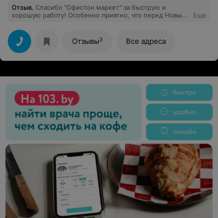
Отзыв
.
Спасибо "Офистон маркет" за быструю и
хорошую работу! Особенно приятно, что перед Новым
Еще
годом заказ оформили быстро, доставили вечером
того же дня. Очень вежливый персонал по работе с
клиентами и курьер.
3
Отзывы
Все адреса