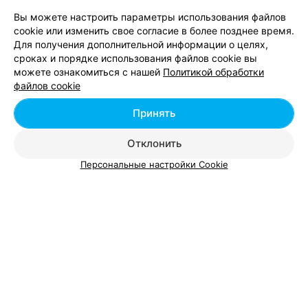
Вы можете настроить параметры использования файлов
МАГАЗИН ДЕТСКИХ ИГРУШЕК
cookie или изменить свое согласие в более позднее время.
Для получения дополнительной информации о целях,
Папа
сроках и порядке использования файлов cookie вы
Минск, пр-т Победителей, 65
с 10:00
можете ознакомиться с нашей
Политикой обработки
файлов cookie
Все адреса
Принять
Отклонить
Ещё 1 адрес
Персональные настройки Cookie
ПРОКАТ ДЕТСКИХ ТОВАРОВ
Motherbaby
Минск, ул. Заславская
до 21:00
ДЕТСКИЙ МАГАЗИН
Supertoys