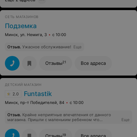
СЕТЬ МАГАЗИНОВ
Подземка
Минск, ул. Немига, 3
с 10:00
Отзыв
.
Ужасное обслуживание!
Еще
21
Отзывы
Все адреса
ДЕТСКИЙ МАГАЗИН
Funtastik
2.0
Минск, пр-т Победителей, 84
с 10:00
Отзыв
.
Крайне неприятные впечатления от данного
магазина. Пришли с маленьким ребенком что
Еще
называется присмотреться. Продавец тут же вручил
ребенку в руки игрушку, в надежде, что ребенок
начнет плакать и мама купит данную игрушку. Но к
19
Отзывы
Все адреса