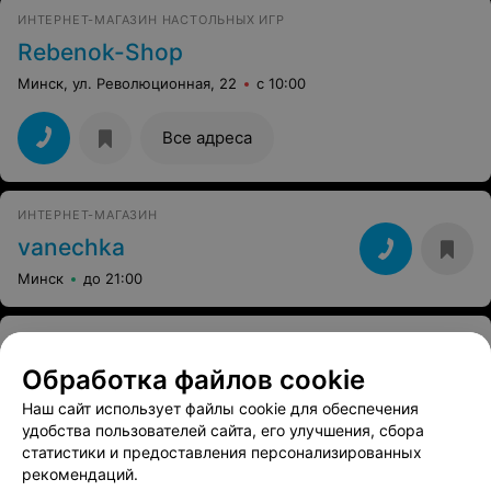
ИНТЕРНЕТ-МАГАЗИН НАСТОЛЬНЫХ ИГР
Rebenok-Shop
Минск, ул. Революционная, 22
с 10:00
Все адреса
ИНТЕРНЕТ-МАГАЗИН
vanechka
Минск
до 21:00
ИНТЕРНЕТ-МАГАЗИН
Hitzona
Обработка файлов cookie
Минск
Выходной
Наш сайт использует файлы cookie для обеспечения
удобства пользователей сайта, его улучшения, сбора
статистики и предоставления персонализированных
Все адреса
рекомендаций.