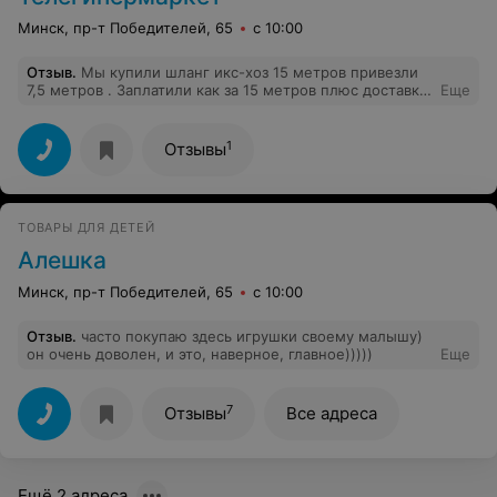
Минск, пр-т Победителей, 65
с 10:00
Отзыв
.
Мы купили шланг икс-хоз 15 метров привезли
7,5 метров . Заплатили как за 15 метров плюс доставка.
Еще
Не возвращать деньги или поменять шланг они
отказываются. Не покупайте ничего в
телегипермаркете , всё что они рекламируют ,
1
Отзывы
сплошной обман . Многие наши знакомые тоже
обожглись. Они переклеевают наклей на каробках.
ТОВАРЫ ДЛЯ ДЕТЕЙ
Алешка
Минск, пр-т Победителей, 65
с 10:00
Отзыв
.
часто покупаю здесь игрушки своему малышу)
он очень доволен, и это, наверное, главное)))))
Еще
7
Отзывы
Все адреса
Ещё 2 адреса