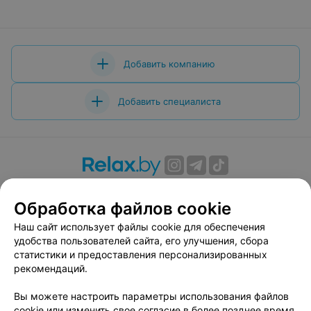
Добавить компанию
Добавить специалиста
О проекте
Новости проекта
Размещение рекламы
Обработка файлов cookie
Вакансии
Публичный договор
Способы оплаты
Публичный договор по использованию сервиса
Наш сайт использует файлы cookie для обеспечения
«Афиша»
удобства пользователей сайта, его улучшения, сбора
статистики и предоставления персонализированных
Пользовательское соглашение
рекомендаций.
Написать в поддержку
Вы можете настроить параметры использования файлов
Связаться по вопросам сотрудничества
cookie или изменить свое согласие в более позднее время.