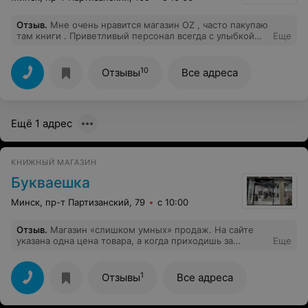
Отзыв
.
Мне очень нравится магазин OZ , часто пакупаю
там книги . Приветливый персонал всегда с улыбкой
Еще
приветствуют . Я довольна магазином
10
Отзывы
Все адреса
Ещё 1 адрес
КНИЖНЫЙ МАГАЗИН
Букваешка
Минск, пр-т Партизанский, 79
с 10:00
Отзыв
.
Магазин «слишком умных» продаж. На сайте
указана одна цена товара, а когда приходишь за
Еще
товаром в магазин, на кассе пробивают совсем другой
ценник. Продавцы говорят мол «это не мы, это
политика руководства». С таким подходом далеко не
1
Отзывы
Все адреса
уйдете!