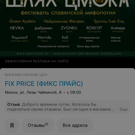
ЭФФЕКТИВНАЯ РЕКЛАМА НА САЙТЕ
МАГАЗИН НИЗКИХ ЦЕН
FIX PRICE (ФИКС ПРАЙС)
Минск, ул. Лизы Чайкиной, 8
с 09:00
Отзыв
.
Доброго времени суток. Хотелось бы
поделиться своим отзывом. Был сегодня в магазине
Еще
"Фикс Прайс" -Даимонт сити. Покупали с женой по
мелочи товары, одним из которых были валики для
чистки одежды. Заявленная цена было 2.80. Пробив
10
Отзывы
Все адреса
покупки на кассе, в чеке увидели сумму 3.50.
Обратились к продавцу-кассиру, всё естественно с