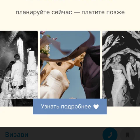
Бобруйск
до 18:00
СВАДЕБНЫЙ САЛОН
Ангел
Барановичи, ул. Чернышевского, 11
до 19:00
ПРОКАТ ПЛАТЬЕВ
АрендаБренда
Минск, пр-т Газеты Правда, 5
до 22:00
САЛОН СВАДЕБНОЙ МОДЫ
Белая Стрекоза
Барановичи, ул. Тельмана, 175
до 18:00
СВАДЕБНЫЙ ДИСКОНТ-САЛОН
Визави