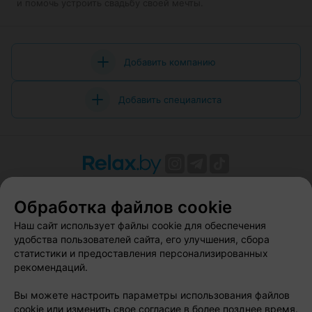
и помочь устроить свадьбу своей мечты.
Добавить компанию
Добавить специалиста
О проекте
Новости проекта
Размещение рекламы
Обработка файлов cookie
Вакансии
Публичный договор
Способы оплаты
Публичный договор по использованию сервиса
Наш сайт использует файлы cookie для обеспечения
«Афиша»
удобства пользователей сайта, его улучшения, сбора
статистики и предоставления персонализированных
Пользовательское соглашение
рекомендаций.
Написать в поддержку
Вы можете настроить параметры использования файлов
Связаться по вопросам сотрудничества
cookie или изменить свое согласие в более позднее время.