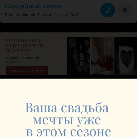
Свадебный салон
Барановичи, ул. Ленина, 1
до 20:00
ЭФФЕКТИВНАЯ РЕКЛАМА НА САЙТЕ
Свадебный салон по ул. Царюка
Барановичи, ул. Царюка, 14а
до 18:00
ИНТЕРНЕТ-МАГАЗИН
Arabesque