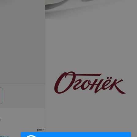
р
© 2026 ООО «Артокс Лаб», УНП 191700409,
регистрирующий орган - Минский горисполком
|
220012, Республика Беларусь, г. Минск,
ства