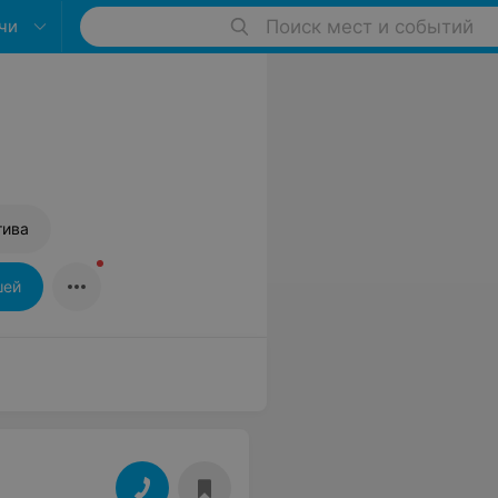
чи
Поиск мест и событий
тива
шей