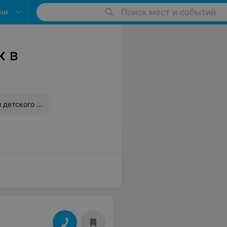
чи
Поиск мест и событий
к в
Оформление шарами детского праздника