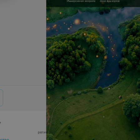
р
© 2026 ООО «Артокс Лаб», УНП 191700409,
регистрирующий орган - Минский горисполком
|
220012, Республика Беларусь, г. Минск,
ства