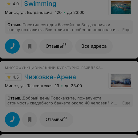
Swimming
4.0
Минск, ул. Богдановича, 120
до 23:00
Отзыв
.
Посетил сегодня бассейн на Богдановича и
спешу похвалить . Все отлично, особенно персонал и
Еще
его отношение - выше всяких похвал.
15
Отзывы
Все адреса
МНОГОФУНКЦИОНАЛЬНЫЙ КУЛЬТУРНО-РАЗВЛЕКАТЕЛЬНЫЙ СПОРТИВНЫЙ КОМПЛЕКС
Чижовка-Арена
4.5
Минск, ул. Ташкентская, 19
до 23:00
Отзыв
.
Добрый день!Подскажите, пожалуйста,
стоимость свадебного банкета около 40 человек? И
Еще
свободные даты, ориентировочно вторая половина
сентября. Masha9972@gmail.com
23
Отзывы