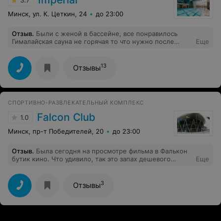
Минск, ул. К. Цеткин, 24
до 23:00
Отзыв
.
Были с женой в бассейне, все понравилось
Гималайская сауна не горячая то что нужно после
Еще
тренировки, есть кулер с водой и гели для душа,
выдают полотенца)
13
Отзывы
СПОРТИВНО-РАЗВЛЕКАТЕЛЬНЫЙ КОМПЛЕКС
Falcon Club
1.0
Минск, пр-т Победителей, 20
до 23:00
Отзыв
.
Была сегодня на просмотре фильма в Фалькон
бутик кино. Что удивило, так это запах дешевого
Еще
синтетического попкорна на входе. Даже здесь от него
некуда деваться. Вот тебе и бутик.... Далее, купили
билеты, прошли на второй этаж, там есть гардероб,
3
Отзывы
что приятно удивило. Кинотеатр, если можно так
сказать, довольно просторный. Длинный коридор, из
которого можно попасть в кинозалы и туалет,
заканчивается лаунж зоной, где уже нет попкорна, а