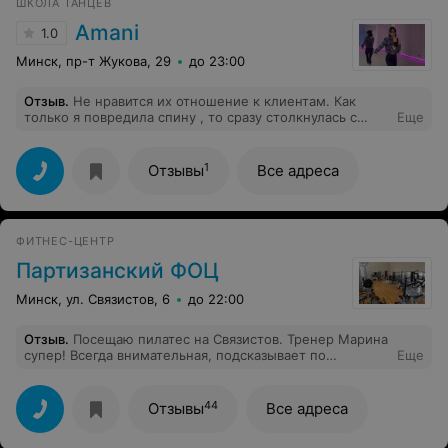
ШКОЛА ТАНЦЕВ
Amani
1.0
Минск, пр-т Жукова, 29
до 23:00
Отзыв
.
Не нравится их отношение к клиентам. Как
только я повредила спину , то сразу столкнулась с
Еще
плохим отношением. Мне врач запретил посещать
некоторое время любые занятия. И три моих занятия
пропало. Их не сохранили, хотя я просила.
1
Отзывы
Все адреса
Больничный мне дали потому что я самозанятая, а
студия на встречу не пошла.
ФИТНЕС-ЦЕНТР
Партизанский ФОЦ
Минск, ул. Связистов, 6
до 22:00
Отзыв
.
Посещаю пилатес на Связистов. Тренер Марина
супер! Всегда внимательная, подсказывает по
Еще
необходимости и приятная как человек. Раньше
думала что пилатес это скучно, но теперь это мое
любимое место для посещения. Всем рекомендую!!
44
Отзывы
Все адреса