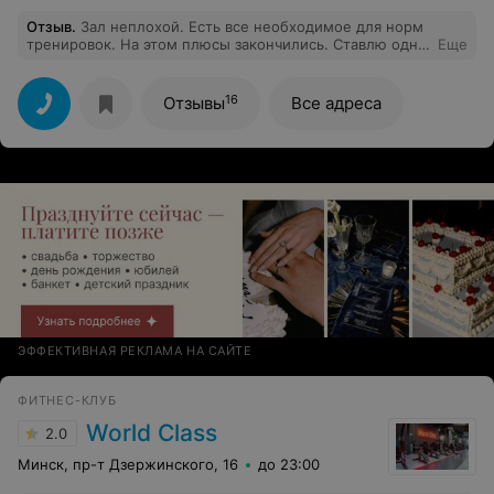
Отзыв
.
Зал неплохой. Есть все необходимое для норм
тренировок. На этом плюсы закончились. Ставлю одну
Еще
звезду за отношение рудоководства к клиентам. А
конкретно мне не нравится, что нельзя продлить
абонемент по болезни. Не успел выходить занятия
16
Отзывы
Все адреса
денежки сгорели. Есть более лояльные к клиенту
клубы. Здесь вы просто кошелек на ножках.
ЭФФЕКТИВНАЯ РЕКЛАМА НА САЙТЕ
ФИТНЕС-КЛУБ
World Class
2.0
Минск, пр-т Дзержинского, 16
до 23:00