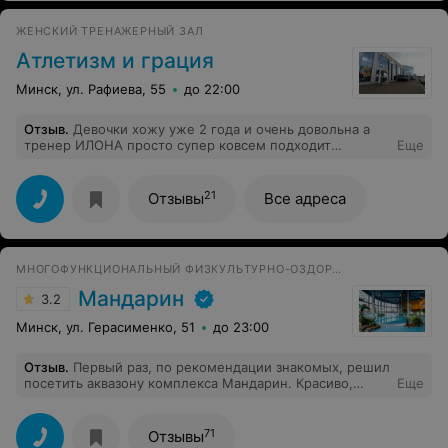
ЖЕНСКИЙ ТРЕНАЖЕРНЫЙ ЗАЛ
Атлетизм и грация
Минск, ул. Рафиева, 55
до 22:00
Отзыв
.
Девочки хожу уже 2 года и очень довольна а
тренер ИЛОНА просто супер ковсем подходит
Еще
индивидуально час занятия с ней и из зала выползаешь
результат отличный я очень довольно
21
Отзывы
Все адреса
МНОГОФУНКЦИОНАЛЬНЫЙ ФИЗКУЛЬТУРНО-ОЗДОРОВИТЕЛЬНЫЙ КОМПЛЕКС
Мандарин
3.2
Минск, ул. Герасименко, 51
до 23:00
Отзыв
.
Первый раз, по рекомендации знакомых, решил
посетить аквазону комплекса Мандарин. Красиво,
Еще
современно, вполне удобно ( мне, как не
избалованному посетителю очень даже понравилось.)
Но с непривычки заболела голова. Медпункт приятно
71
Отзывы
удивил. Отнеслись как к дорогому гостю. Выслушали.