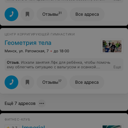
бильярд, большой стол для посиделок, все новое, и
цена норм. Были вчетвером, но можно и больше
людей. Всем понравилось, остались довольны!!!
31
Отзывы
Все адреса
ЦЕНТР КОРРИГИРУЮЩЕЙ ГИМНАСТИКИ
Геометрия тела
Минск, ул. Ратомская, 7
до 18:00
Отзыв
.
Искали занятия Лфк для ребёнка, чтобы помочь
ему облегчить ситуацию с вальгусом и осанкой.
Еще
Занимаемся с сентября, очень довольны результатом.
Уже видна положительная динамика.
17
Отзывы
Все адреса
Ещё 7 адресов
ФИТНЕС-КЛУБ
Imperial
3.7