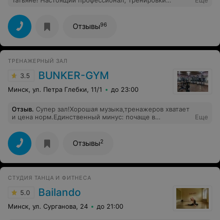
Татьяне! Настоящий профессионал, тренировки
Еще
составляются индивидуально, учитывая состояние и
особенности здоровья. Помогает, поправляет,
поддерживает. Очень приятно и комфортно с ней
96
Отзывы
заниматься.
ТРЕНАЖЕРНЫЙ ЗАЛ
BUNKER-GYM
3.5
Минск, ул. Петра Глебки, 11/1
до 23:00
Отзыв
.
Супер зал!Хорошая музыка,тренажеров хватает
и цена норм.Единственный минус: почаще в
Еще
раздевалках нужно убирать...
2
Отзывы
СТУДИЯ ТАНЦА И ФИТНЕСА
Bailando
5.0
Минск, ул. Сурганова, 24
до 21:00