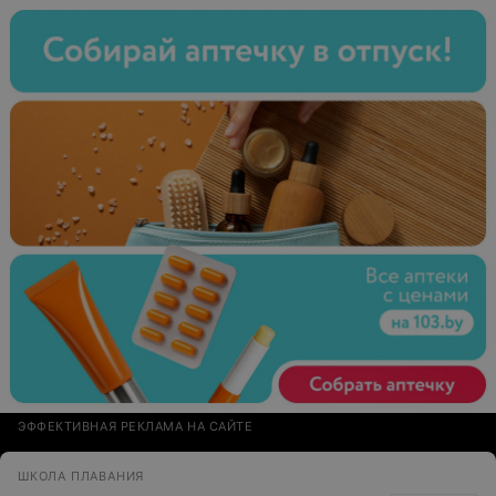
можно прямо на просмотр взять кофе, бокал вина, или
какой нибудь сет (пафосные закусочки) на выбор. Зал
очень впечатлил - огромные удобные кресла и
столики. Кресла регулируются и очень просторные. Но
вот картинка не впечатлила вообще, к превеликому
сожалению. Звук как в хорошем домашнем
кинотеатре. Ну что ж, сочетание цена-качество для
меня 8 из 10. О потраченное времени не жалею, приду
еще.
ЭФФЕКТИВНАЯ РЕКЛАМА НА САЙТЕ
ШКОЛА ПЛАВАНИЯ