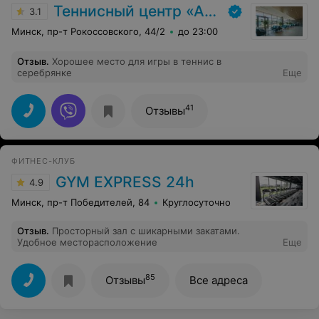
Теннисный центр «Аква-Минск»
3.1
Минск, пр-т Рокоссовского, 44/2
до 23:00
Отзыв
.
Хорошее место для игры в теннис в
серебрянке
Еще
41
Отзывы
ФИТНЕС-КЛУБ
GYM EXPRESS 24h
4.9
Минск, пр-т Победителей, 84
Круглосуточно
Отзыв
.
Просторный зал с шикарными закатами.
Удобное месторасположение
Еще
85
Отзывы
Все адреса