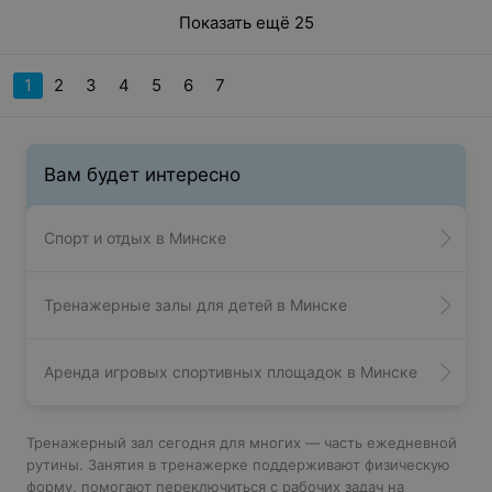
хорошо проснуться и раскачаться) Есть душ, фен,
зеркало, можно привести себя в порядок после
Показать ещё 25
тренировки, интерьер красивый, располагающий. Есть
оплата картой, в продаже вода, протеин. Есть мастер
классы по танцам и стретчингу. Офигенная фишка,
1
2
3
4
5
6
7
которая нужна вообще всем фитнес-клубам: можно
забронировать за собой шкафчик и оставлять там вещи,
а не таскать с собой. Очень удобно. Единственное, что
не очень удобно - перерыв среди дня крупный и в
выходные не работают (в субботу только 2 часа,
Вам будет интересно
воскресенье не работают).
Спорт и отдых в Минске
Тренажерные залы для детей в Минске
Аренда игровых спортивных площадок в Минске
Тренажерный зал сегодня для многих — часть ежедневной
рутины. Занятия в тренажерке поддерживают физическую
форму, помогают переключиться с рабочих задач на