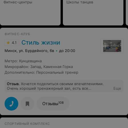
Фитнес-центры
Школы танцев
ФИТНЕС-КЛУБ
Стиль жизни
4.1
Минск, ул. Бурдейного, 6в
до 20:00
Метро
:
Кунцевщина
Микрорайон
:
Запад
,
Каменная Горка
Дополнительно
:
Персональный тренер
Отзыв
.
Хочется поделиться своими впечатлениями.
Очень хороший тренажерный зал, есть все
Еще
необходимые тренажеры, кардиозона, все компактно,
удобно. Особенно хочется сказать об атмосфере в
клубе, она действительная какая-то спокойная,
108
Отзывы
добрая, ощущение ,что сюда люди приходят отдыхать и
действительно заниматься для себя, для здоровья, нет
красующихся "бодибилдеров" у зеркал :). И чистота:
раздевалка, душевая, это очень заметно и приятно.
СПОРТИВНЫЙ КОМПЛЕКС
Спасибо за ваши старания. Успехов Вам! Тренажерный