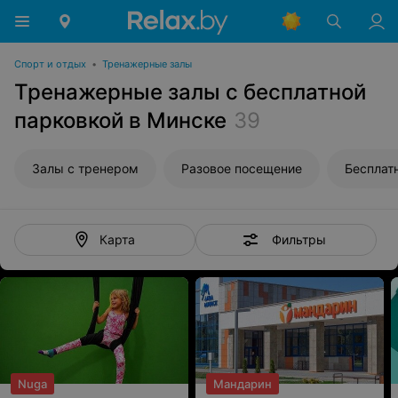
Спорт и отдых
•
Тренажерные залы
Тренажерные залы с бесплатной
парковкой в Минске
39
Залы с тренером
Разовое посещение
Бесплат
Фильтры
Карта
Nuga
Мандарин