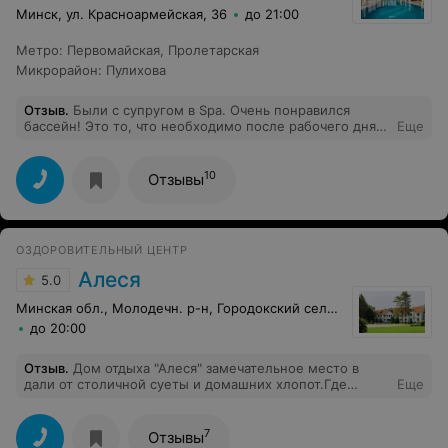
получилось! Нас разместили на 3-м этаже в довольно
Минск, ул. Красноармейская, 36
до 21:00
уютный, хорошо убранный номер. Придя в столовую
мы были приятно удивлены обилием свежих салатов,
Метро
:
Первомайская
,
Пролетарская
вкусными 1-ми и 2-ми блюдами, вежливыми
Микрорайон
:
Пулихова
официантами.
Отзыв
.
Были с супругом в Spa. Очень понравился
бассейн! Это то, что необходимо после рабочего дня.
Еще
Вечер был дополнен прекрасным китайским массажем
у мастера по имени Антон!
10
Отзывы
ОЗДОРОВИТЕЛЬНЫЙ ЦЕНТР
Алеся
5.0
Минская обл., Молодечн. р-н, Городокский сельсовет, 4
до 20:00
Отзыв
.
Дом отдыха "Алеся" замечательное место в
дали от столичной суеты и домашних хлопот.Где
Еще
можно отлично отдохнуть,заняться спортом в любую
пору года. Неоднократно с огромным удовольствие
приезжаем на отдых с семей и друзьями!Очень
7
Отзывы
вежливый и добродушный персонал!Так держать!