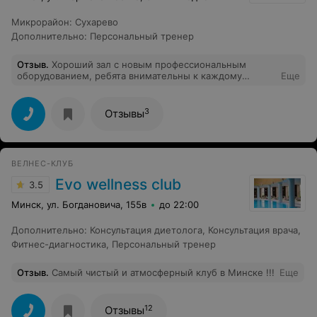
Микрорайон
:
Сухарево
Дополнительно
:
Персональный тренер
Отзыв
.
Хороший зал с новым профессиональным
оборудованием, ребята внимательны к каждому
Еще
клиенту. В зале заниматься комфортно, чисто, питьевая
вода, душевая, санузел, раздевалка. Все хорошо. Буду
ходить, тем более в 10ти минутах от дома, по ценам
3
Отзывы
очень дешево за такой уровень!
ВЕЛНЕС-КЛУБ
Evo wellness club
3.5
Минск, ул. Богдановича, 155в
до 22:00
Дополнительно
:
Консультация диетолога
,
Консультация врача
,
Фитнес-диагностика
,
Персональный тренер
Отзыв
.
Самый чистый и атмосферный клуб в Минске !!!
Еще
12
Отзывы