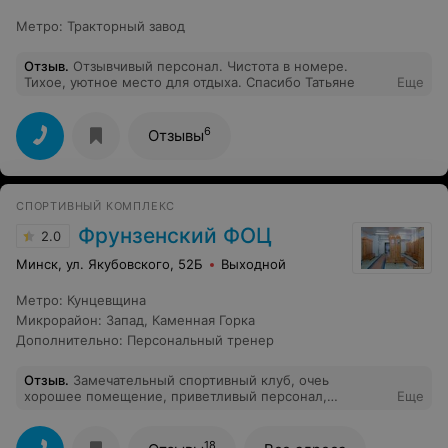
Метро
:
Тракторный завод
Отзыв
.
Отзывчивый персонал. Чистота в номере.
Тихое, уютное место для отдыха. Спасибо Татьяне
Еще
6
Отзывы
СПОРТИВНЫЙ КОМПЛЕКС
Фрунзенский ФОЦ
2.0
Минск, ул. Якубовского, 52Б
Выходной
Метро
:
Кунцевщина
Микрорайон
:
Запад
,
Каменная Горка
Дополнительно
:
Персональный тренер
Отзыв
.
Замечательный спортивный клуб, очеь
хорошее помещение, приветливый персонал,
Еще
особенно хочется отметить инструктора по фитнесу
Ольгу, великолепный тренер, корый создает
дружескую атмосферу, и котрый не просто показывает
18