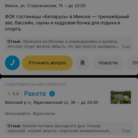
Минск, ул. Сторожовская, 15
до 22:00
ФОК гостиницы «Беларусь» в Минске — тренажёрный
зал, бассейн, сауны и кедровая бочка для отдыха и
спорта.
Отзыв
.
Приехала из Москвы в командировку и думала,
что про спорт можно забыть. Но зал просто шикарный,
Еще
есть всё необходимое! Не пропустила ни одной
тренировки, не выпала из графика, а вечером ещё и
беру напрокат велосипед для прогулок. Драники
Уточнить вопрос
Новости
О
подождут, я в отличной форме!
ОЗДОРОВИТЕЛЬНЫЙ КОМПЛЕКС
Ракета
5.0
Минский р-н, Ждановичский сс, 36
до 20:00
Микрорайон
:
Ждановичи
Отзыв
.
Купили путевку выходного дня. Номер
хороший, кормят вкусно, персонал внимательный,
Еще
вежливый, процедуры - то, что надо и цена доступная.