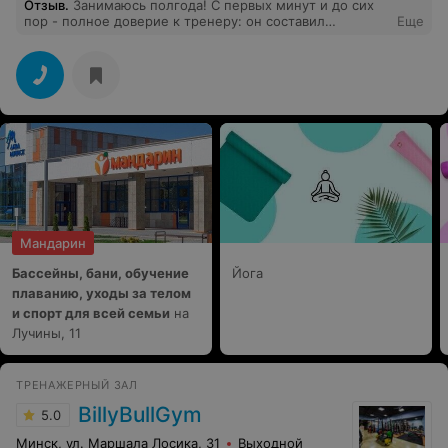
Отзыв
.
Занимаюсь полгода! С первых минут и до сих
пор - полное доверие к тренеру: он составил
Еще
программу (хотя я мог и сам, но у него получилось в
разы лучше), он контролирует процесс и помогает
дожать в тот момент, когда тебе не хватает чуть-чуть!
Это говорит о многом для тех, кто ходит в зал не для
фото. Хотя в этом зале зеркал больше чем
предостаточно! И это всё за 90 рублей за 8 занятий
(такая цена за 8 занятий с тренером, попробуйте
найти!)
Мандарин
Бассейны, бани, обучение
Йога
плаванию, уходы за телом
и спорт для всей семьи
на
Лучины, 11
ТРЕНАЖЕРНЫЙ ЗАЛ
BillyBullGym
5.0
Минск, ул. Маршала Лосика, 31
Выходной