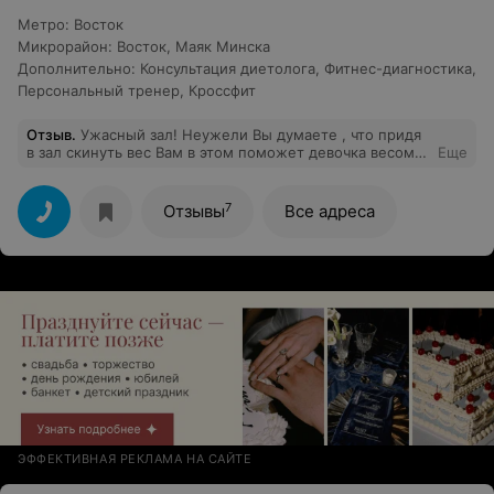
Метро
:
Восток
Микрорайон
:
Восток
,
Маяк Минска
Дополнительно
:
Консультация диетолога
,
Фитнес-диагностика
,
Персональный тренер
,
Кроссфит
Отзыв
.
Ужасный зал! Неужели Вы думаете , что придя
в зал скинуть вес Вам в этом поможет девочка весом
Еще
40 кг , которая от природы родилась худой ? На
которой нет результата работы над собой ? Тренер
должен быть с личным результатом ! Смотришь на
7
Отзывы
Все адреса
него и хочется становиться лучше ! Но только не в
этом зале и только не с таким тренером ! А
тренировки, которые проходят с худыми девушками в
этом клубе можно самой посмотреть в интернете.
Ужасный зал и ужасное обслуживание ! Больше не
ногой
ЭФФЕКТИВНАЯ РЕКЛАМА НА САЙТЕ