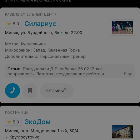
ЭФФЕКТИВНАЯ РЕКЛАМА НА САЙТЕ
РАЗВЛЕКАТЕЛЬНЫЙ ЦЕНТР
Силариус
5.0
Минск, ул. Бурдейного, 6в
до 22:00
Метро
:
Кунцевщина
Микрорайон
:
Запад
,
Каменная Горка
Дополнительно
:
Персональный тренер
Отзыв
.
Праздновали Д.Р. ребенка 26.02.17, все
понравилось. Лазертаг, поздравление робота и
Еще
дископарти. Дети были в восторге. Отмечу так же,что
в кафе очень вкусная еда. Все свежее и вкусно
приготовленное. Один минус : обслуживание
19
Отзывы
официанта не очень. А так все круто, спасибо
большое.
ГОСТИНИЦА
ЭкоДом
5.0
Минск, пер. Менделеева 1-ый, 50/4
Круглосуточно