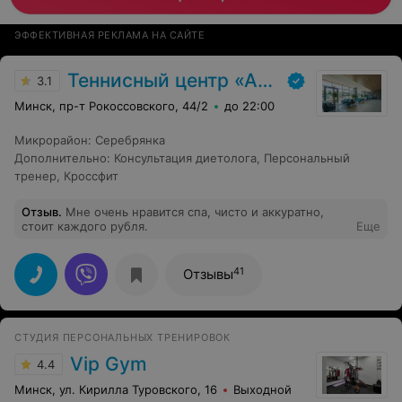
ЭФФЕКТИВНАЯ РЕКЛАМА НА САЙТЕ
Теннисный центр «Аква-Минск»
3.1
Минск, пр-т Рокоссовского, 44/2
до 22:00
Микрорайон
:
Серебрянка
Дополнительно
:
Консультация диетолога
,
Персональный
тренер
,
Кроссфит
Отзыв
.
Мне очень нравится спа, чисто и аккуратно,
стоит каждого рубля.
Еще
41
Отзывы
СТУДИЯ ПЕРСОНАЛЬНЫХ ТРЕНИРОВОК
Vip Gym
4.4
Минск, ул. Кирилла Туровского, 16
Выходной