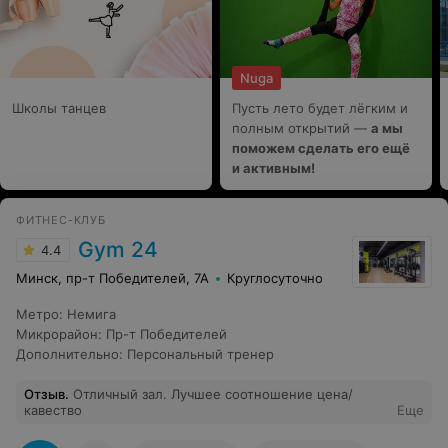
Nuga
Школы танцев
Пусть лето будет лёгким и
полным открытий —
а мы
поможем сделать его ещё
и активным!
ФИТНЕС-КЛУБ
Gym 24
4.4
Минск, пр-т Победителей, 7А
Круглосуточно
Метро
:
Немига
Микрорайон
:
Пр-т Победителей
Дополнительно
:
Персональный тренер
Отзыв
.
Отличный зал. Лучшее соотношение цена/
кавество
Еще