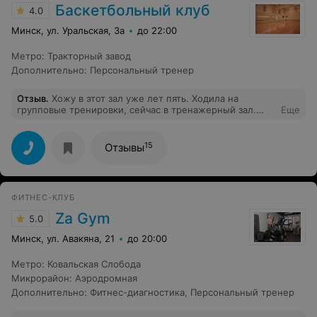
зал около дома- это просто мечта.
Баскетбольный клуб
4.0
Минск, ул. Уральская, 3а
до 22:00
Метро
:
Тракторный завод
Дополнительно
:
Персональный тренер
Отзыв
.
Хожу в этот зал уже лет пять. Ходила на
групповые тренировки, сейчас в тренажерный зал.
Еще
Мне все нравится, грамотный тренер, всегда помогает,
отвечает на вопросы. По загруженности - да, вечером
бывает тесновато, но это и понятно, час пик.А по
15
Отзывы
поводу отзыва Сергея, что нет кардио зоны, то она
находится на другом этаже, тренажеров много, уж не
знаю на скольки метрах)) и там же зона свободных
весов: гантели, рамы. Там удобно заниматься в час пик,
ФИТНЕС-КЛУБ
людей мело. Но музыка должна быть с собой, так как
на втором этаже ее нет, только в основном зале)
Za Gym
5.0
Минск, ул. Авакяна, 21
до 20:00
Метро
:
Ковальская Слобода
Микрорайон
:
Аэродромная
Дополнительно
:
Фитнес-диагностика
,
Персональный тренер