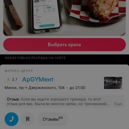
ЭФФЕКТИВНАЯ РЕКЛАМА НА САЙТЕ
ФИТНЕС-ЦЕНТР
АрGYMент
3.7
Минск, пр-т Дзержинского, 104
до 21:00
Отзыв
.
Если вы ищете хорошего тренера, то этот
отзыв для вас. Была во многих залах, но тренерский
Еще
состав самый сильный именно в Аргументе. Вижу как
тренируют: смотрят на клиента, записывают
программу, дружелюбные. Сама занимаюсь с Мариной
69
Отзывы
Самойловой. Не знаю как, но ее тренировку не
пропустишь, никакие оранжевые уровни опасности не