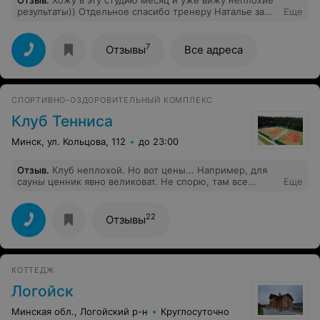
результаты)) Отдельное спасибо тренеру Наталье за
Еще
терпение и отдачу, с которой она тренирует)
7
Отзывы
Все адреса
СПОРТИВНО-ОЗДОРОВИТЕЛЬНЫЙ КОМПЛЕКС
Клуб Тенниса
Минск, ул. Кольцова, 112
до 23:00
Отзыв
.
Клуб неплохой. Но вот цены... Например, для
сауны ценник явно великоват. Не спорю, там все
Еще
отлично. Еще не очень удобное месторасположение -
Богдановича всегда загружена, ул.Кольцова при
подъезде к Логойке так же перегружена. Опускайте
22
Отзывы
цены на сауну, и будет больше клиентов, если не
устанут добираться :)
КОТТЕДЖ
Логойск
Минская обл., Логойский р-н
Круглосуточно