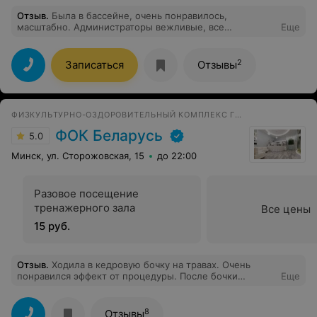
Отзыв
.
Была в бассейне, очень понравилось,
масштабно. Администраторы вежливые, все
Еще
рассказали показали.
2
Записаться
Отзывы
ФИЗКУЛЬТУРНО-ОЗДОРОВИТЕЛЬНЫЙ КОМПЛЕКС ГОСТИНИЦЫ
ФОК Беларусь
5.0
Минск, ул. Сторожовская, 15
до 22:00
Разовое посещение
тренажерного зала
Все цены
15 руб.
Отзыв
.
Ходила в кедровую бочку на травах. Очень
понравился эффект от процедуры. После бочки
Еще
угостили травяным чаем, время посидеть немного
"остыть" и отдохнуть.
8
Отзывы