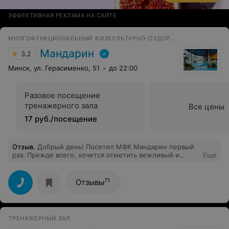
ЭФФЕКТИВНАЯ РЕКЛАМА НА САЙТЕ
МНОГОФУНКЦИОНАЛЬНЫЙ ФИЗКУЛЬТУРНО-ОЗДОРОВИТЕЛЬНЫЙ КОМПЛЕКС
Мандарин
3.2
Минск, ул. Герасименко, 51
до 22:00
Разовое посещение
тренажерного зала
Все цены
17 руб./посещение
Отзыв
.
Добрый день! Посетил МФК Мандарин первый
раз. Прежде всего, хочется отметить вежливый и
Еще
приветливый персонал как на административной
стойке так и на территории комплекса. Это место
хорошо подходит для активного местопровождения.
71
Отзывы
Также особо хочется отметить работу врача
Серебровской Ларисы Витальевны, к которой
пришлось обратиться, чтобы измерить давление.
Помощь была оказана профессионально и грамотно со
ТРЕНАЖЕРНЫЙ ЗАЛ
всем вниманием и уважением. Сразу видно, что
руководство МФК, умеет подбирать грамотных в