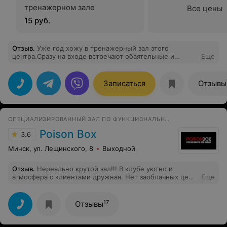
тренажерном зале
Все цены
15 руб.
Отзыв
.
Уже год хожу в тренажерный зал этого
центра.Сразу на входе встречают обаятельные и
Еще
милые администраторы. Особо хочу отметить всегда
приветливую и улыбающуюся Ирину и милую и
знающую свою работу Полину.Особая благодарность
Записаться
Отзывы
тренеру Максиму!За год тренировок убедилось в его
профессионализме и замечательных человеческих
качествах! Также очень хорошо продумано, что после
изнуряющих тренировок можно всегда побаловать
СПЕЦИАЛИЗИРОВАННЫЙ ЗАЛ ПО ФУНКЦИОНАЛЬНОМУ МНОГОБОРЬЮ
себя свежевыжетым соком или еще чем-нибудь
вкусненьким.За это особо благодарна Маринке.
Poison Box
3.6
Минск, ул. Лещинского, 8
Выходной
Отзыв
.
Нереально крутой зал!!! В клубе уютно и
атмосфера с клиентами дружная. Нет заоблачных цен,
Еще
можно себе позволить и персонального тренера, и
безлимитный абонемент. Тренеры очень отзывчивые ,
доброжелательные и опытные. Расскажут как
17
Отзывы
правильно питаться и тренироваться, что бы выглядеть
так как вы того желаете, и не потерять при этом, а
улучшить своё здоровье!!! Занимаюсь больше чем