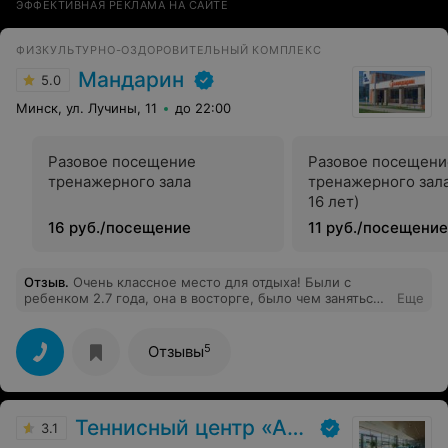
ЭФФЕКТИВНАЯ РЕКЛАМА НА САЙТЕ
ФИЗКУЛЬТУРНО-ОЗДОРОВИТЕЛЬНЫЙ КОМПЛЕКС
Мандарин
5.0
Минск, ул. Лучины, 11
до 22:00
Разовое посещение
Разовое посещени
тренажерного зала
тренажерного зала
16 лет)
16 руб./посещение
11 руб./посещение
Отзыв
.
Очень классное место для отдыха! Были с
ребенком 2.7 года, она в восторге, было чем заняться,
Еще
всё чисто, аккуратно и удобно! Время пролетает
быстро из-за разнообразия и бани, и джакузи, и
поплавать
5
Отзывы
Теннисный центр «Аква-Минск»
3.1