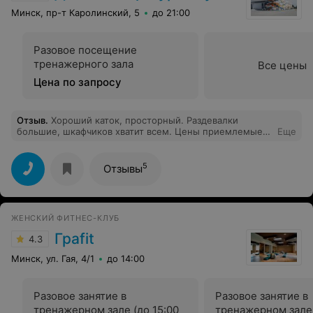
Минск, пр-т Каролинский, 5
до 21:00
Разовое посещение
тренажерного зала
Все цены
Цена по запросу
Отзыв
.
Хороший каток, просторный. Раздевалки
большие, шкафчиков хватит всем. Цены приемлемые!
Еще
Вообще хорошо когда рядом с домом есть куда и на
коньках с детьми сходить покататься и можно сходить
размятся в тренажёрный зал и сауну!
5
Отзывы
ЖЕНСКИЙ ФИТНЕС-КЛУБ
Граfit
4.3
Минск, ул. Гая, 4/1
до 14:00
Разовое занятие в
Разовое занятие в
тренажерном зале (до 15:00
тренажерном зале