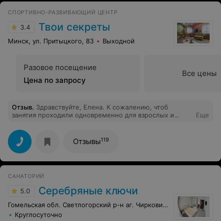
полгода. Хочу выразить огромную благодарность
СПОРТИВНО-РАЗВИВАЮЩИЙ ЦЕНТР
Денису-очень внимательный, профессиональный
тренер, прислушивающийся к пожеланиям и
Твои секреты
3.4
самочувствию. Умеет поднять настроение!!!! Очень
приветливый персонал: ответят на все интересующие
Минск, ул. Притыцкого, 83
Выходной
вопросы и не откажут в помощи по мере своих
возможностей и в рамках своей компетенции, и это
весьма приятно. Ребята, лето не за горами! Но еще не
Разовое посещение
поздно начать! Все быстренько в CrossFit Poison!!!
Все цены
Цена по запросу
Отзыв
.
Здравствуйте, Елена. К сожалению, чтоб
занятия проходили одновременно для взрослых и
Еще
детей,в нашем центре нет.
119
Отзывы
САНАТОРИЙ
Серебряные ключи
5.0
Гомельская обл. Светлогорский р-н аг. Чирковичи
Круглосуточно