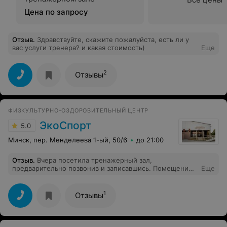
Цена по запросу
Отзыв
.
Здравствуйте, скажите пожалуйста, есть ли у
вас услуги тренера? и какая стоимость)
Еще
2
Отзывы
ФИЗКУЛЬТУРНО-ОЗДОРОВИТЕЛЬНЫЙ ЦЕНТР
ЭкоСпорт
5.0
Минск, пер. Менделеева 1-ый, 50/6
до 21:00
Отзыв
.
Вчера посетила тренажерный зал,
предварительно позвонив и записавшись. Помещение
Еще
зала небольшое, заниматься было очень комфортно,
есть все необходимые тренажеры на разные группы
мышц, музыка, телевизор, кондиционер. Тренажеры
1
Отзывы
все в отличном состоянии, есть фитнес-коврик,
гантели, раздевалка, душевая. Администратор провела
мини-экскурсию, все рассказала и показала, есть даже
массажное кресло (в следующий раз обязательно его