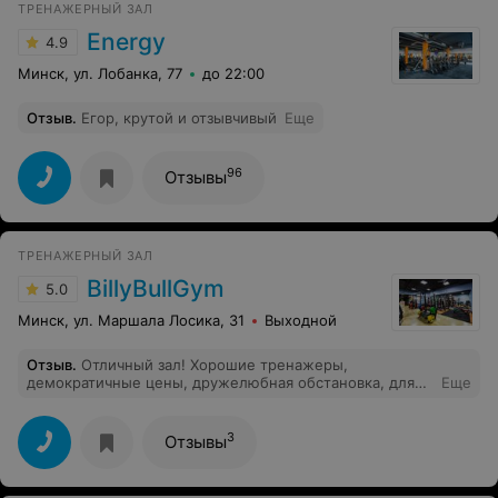
ТРЕНАЖЕРНЫЙ ЗАЛ
опробую после тренировки). Благодарю Вас за
атмосферу.
Energy
4.9
Минск, ул. Лобанка, 77
до 22:00
Отзыв
.
Егор, крутой и отзывчивый
Еще
96
Отзывы
ТРЕНАЖЕРНЫЙ ЗАЛ
BillyBullGym
5.0
Минск, ул. Маршала Лосика, 31
Выходной
Отзыв
.
Отличный зал! Хорошие тренажеры,
демократичные цены, дружелюбная обстановка, для
Еще
меня плюсом является удобное месторасположение.
Не могу не отметить занятия с тренером, брала
абонемент на месяц, в итоге буду продлевать уже в
3
Отзывы
третий раз! Рядом открылся дополнительный зал с
различными видами фитнеса, обязательно попробую
TRX.