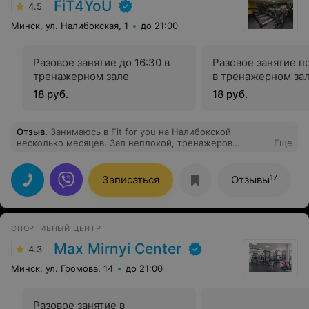
FiT4YoU
4.5
профессиональном плане сотрудников.
Минск, ул. Налибокская, 1
до 21:00
Разовое занятие до 16:30 в
Разовое занятие п
тренажерном зале
в тренажерном за
18 руб.
18 руб.
Отзыв
.
Занимаюсь в Fit for you на Налибокской
несколько месяцев. Зал неплохой, тренажеров
Еще
достаточно, девочки на ресепшн приятные. Очень
повезло с инструктором Динарой. Благодаря
составленной ею индивидуальной программе
17
Записаться
Отзывы
тренировок и питания, за сравнительно короткий срок,
вижу отличнейшие результаты!!! Горжусь собой и
своим инструктором. Рекомендую!
СПОРТИВНЫЙ ЦЕНТР
Max Mirnyi Center
4.3
Минск, ул. Громова, 14
до 21:00
Разовое занятие в