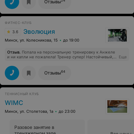
24
Отзывы
ФИТНЕС-КЛУБ
Эволюция
3.6
Минск, ул. Колесникова, 15
до 19:00
Отзыв
.
Попала на персональную тренировку к Анжеле
и ни капли не пожалела! Тренер супер! Настойчивый,
Еще
грамотный и терпеливый! От тренировок с Анжелой
получаю огромное удовольствие, расслабиться не
даёт)! Результат был уже замечен через несколько
64
Отзывы
недель) Главное для Анжелы - решить проблему и не
навредить здоровью! Спасибо, моему тренеру , за
тренировки и профессиональный подход! Она просто
замечательный человек!! В зале всегда хорошая
ТЕННИСНЫЙ КЛУБ
атмосфера, комфортно, тренажеров хватает! Девчонки
на ресепшн приветливые !
WIMC
Минск, ул. Столетова, 1а
до 23:00
Разовое занятие в
тренажерном зале
Все цены