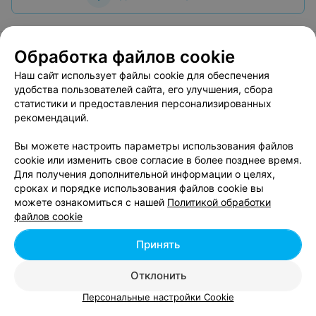
Обработка файлов cookie
Наш сайт использует файлы cookie для обеспечения
О проекте
Новости проекта
Размещение рекламы
удобства пользователей сайта, его улучшения, сбора
Вакансии
Публичный договор
Способы оплаты
статистики и предоставления персонализированных
рекомендаций.
Публичный договор по использованию сервиса
«Афиша»
Вы можете настроить параметры использования файлов
Пользовательское соглашение
cookie или изменить свое согласие в более позднее время.
Для получения дополнительной информации о целях,
Написать в поддержку
сроках и порядке использования файлов cookie вы
Связаться по вопросам сотрудничества
можете ознакомиться с нашей
Политикой обработки
Написать руководителю relax.by
файлов cookie
Персональные настройки cookie
Принять
Обработка персональных данных
Отклонить
Персональные настройки Cookie
© 2026 ООО «Артокс Лаб», УНП 191700409, регистрирующий орган -