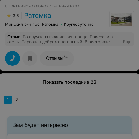
СПОРТИВНО-ОЗДОРОВИТЕЛЬНАЯ БАЗА
Ратомка
3.5
Минский р-н пос. Ратомка
Круглосуточно
Отзыв
.
По случаю вырвались из города. Приехали в
отель .Персонал доброжелательный. В ресторане -
Еще
питание достаточное вкусно, треть своей порции -
отдавала мужу. Несмотря на этот факт привезла 1,5 кг
.Все тепленькое .Торт упаковали - ибо не осилили.В
34
Отзывы
спа - персонал обеспечил даже интеллектуальной
книгой !!! Все для нас !!! Было приятно! Надюша ,уже
внедряю советы из вашей книги!! Спасибо за отдых!!!
Приедем еще.
Показать последние 23
1
2
Вам будет интересно