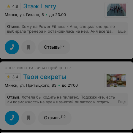
именно к ней, так как она заряжает позитивом и
Этаж Larry
4.8
энергией) все доходчиво объясняет, помогает
поставить технику и к каждому находит
Минск, ул. Гикало, 5
до 23:00
индивидуальный подход, а ещё с радостью ответит на
всевозможные вопросы) поможет скорректировать
Отзыв
.
Хожу на Power Fitness к Ане, специально долго
питание и посчитать кбжу! Алина всегда на связи, если
выбирала тренера и остановилась на ней. Аня всегда
Еще
возникнут какие-то вопросы или нужна будет
следит за тем, чтобы трениовка в первую очередь не
консультация)
навредила здоровью (суставам, коленям, спине), что
очень важно. Тренировки раз от раза всегда
97
Отзывы
отличаются и на разные группы мышц, нравится в
конце расслабляющая часть. Очень довольна
качеством тренера. Сама студия с приятным дизайном,
прихожу с удовольствием.
СПОРТИВНО-РАЗВИВАЮЩИЙ ЦЕНТР
Твои секреты
3.4
Минск, ул. Притыцкого, 83
до 21:00
Отзыв
.
Хотела бы ходить на пилатес. Подскажите, есть
ли возможность на время занятий пилатесом отдать
Еще
ребенка на занятия двигательные, музыкальные или
развивающие в вашем центре?
119
Отзывы