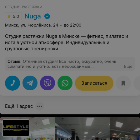
СТУДИЯ РАСТЯЖКИ
Nuga
5.0
Минск, ул. Чюрлёниса, 24
до 22:00
Студия растяжки Nuga в Минске — фитнес, пилатес и
йога в уютной атмосфере. Индивидуальные и
групповые тренировки.
Отзыв
.
Отличная студия! Все чисто, аккуратно, очень
симпатично и уютно. Есть необходимые
Еще
сопутствующие мелочи от тапочек на входе до фена,
сухого шампуня, различных средств гигиены. После
тренировки можно выпить чаю с полезными
Записаться
вкусняшками. Хожу сюда с огромным удовольствием с
июля 2025 на постоянной основе. Очень нравится, что
есть удобное приложение, через которое можно
записываться на тренировки. По абонементу можно
Ещё 1 адрес
ходить на любые тренировки к разным тренерам, что
является несомненным плюсом. Очень рада, что такое
замечательное место есть рядом с моим домом!
Рекомендую своим соседям и не только соседям!