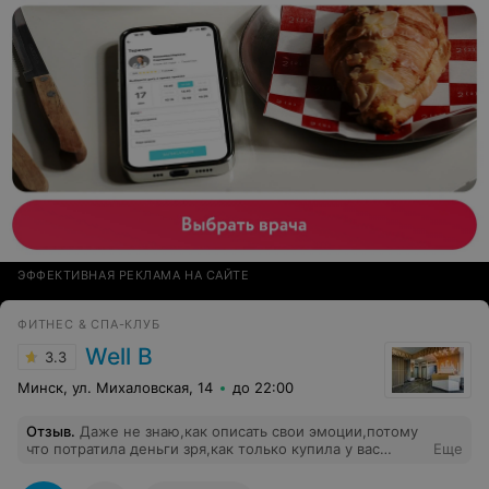
все согласовано с куратором из Москвы. Абсолютно
отсутствует клиентоориентированность.
ЭФФЕКТИВНАЯ РЕКЛАМА НА САЙТЕ
ФИТНЕС & СПА-КЛУБ
Well B
3.3
Минск, ул. Михаловская, 14
до 22:00
Отзыв
.
Даже не знаю,как описать свои эмоции,потому
что потратила деньги зря,как только купила у вас
Еще
абонемент. При первом посещении меня встретила
администратор с недовольным лицом ( я сама работаю