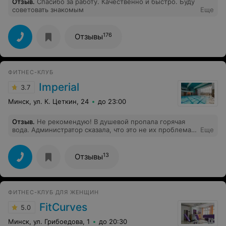
Отзыв
.
Спасибо за работу. Качественно и быстро. Буду
советовать знакомым
Еще
176
Отзывы
ФИТНЕС-КЛУБ
Imperial
3.7
Минск, ул. К. Цеткин, 24
до 23:00
Отзыв
.
Не рекомендую! В душевой пропала горячая
вода. Администратор сказала, что это не их проблема.
Еще
Супер клинентоориентированность ! Если готовы
мыться холодной, то смело идите. В бассейне
прохладно, как в бассейне. Сауна только 50 градусов,
13
Отзывы
тоже не рассчитывайте согреться.
ФИТНЕС-КЛУБ ДЛЯ ЖЕНЩИН
FitCurves
5.0
Минск, ул. Грибоедова, 1
до 20:30