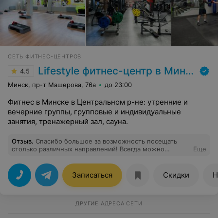
СЕТЬ ФИТНЕС-ЦЕНТРОВ
Lifestyle фитнес-центр в Минске
4.5
Минск, пр-т Машерова, 76а
до 23:00
Фитнес в Минске в Центральном р-не: утренние и
вечерние группы, групповые и индивидуальные
занятия, тренажерный зал, сауна.
Отзыв
.
Спасибо большое за возможность посещать
столько различных направлений! Всегда можно
Еще
выбрать занятия по своему уровню и подготовке.
Отличные тренера и приятная атмосфера в клубе!
Записаться
Скидки
Н
ДРУГИЕ АДРЕСА СЕТИ