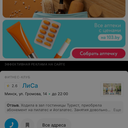
ЭФФЕКТИВНАЯ РЕКЛАМА НА САЙТЕ
ФИТНЕС-КЛУБ
ЛиСа
2.6
Минск, ул. Громова, 14
до 22:00
Отзыв
.
Ходила в зал гостиницы Турист, приобрела
абонемент на пилатес и йогалатес. Занятия довольно
Еще
посредственные, тренер (Алена) даёт одни и те же
упражнения по большому кол-ву подходов.
Занималась в других клубах, есть с чем сравнивать.
Все адреса
Пилатес больше похож на силовые тренировки, без