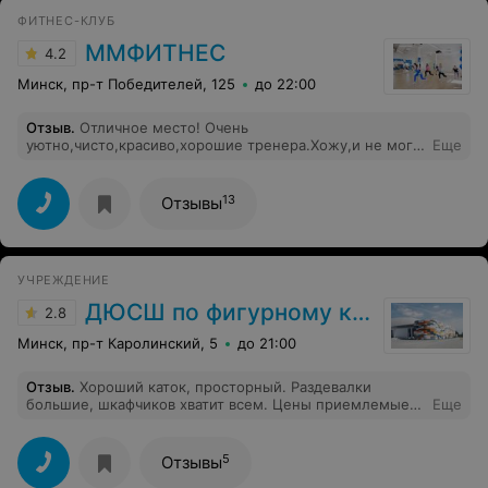
ФИТНЕС-КЛУБ
ММФИТНЕС
4.2
Минск, пр-т Победителей, 125
до 22:00
Отзыв
.
Отличное место! Очень
уютно,чисто,красиво,хорошие тренера.Хожу,и не могу
Еще
нарадоваться. Благодаря специальной системе
вентиляции очень комфортно, нигде не дует, но
свежо.Сходите,не пожалеете!
13
Отзывы
УЧРЕЖДЕНИЕ
ДЮСШ по фигурному катанию
2.8
Минск, пр-т Каролинский, 5
до 21:00
Отзыв
.
Хороший каток, просторный. Раздевалки
большие, шкафчиков хватит всем. Цены приемлемые!
Еще
Вообще хорошо когда рядом с домом есть куда и на
коньках с детьми сходить покататься и можно сходить
размятся в тренажёрный зал и сауну!
5
Отзывы