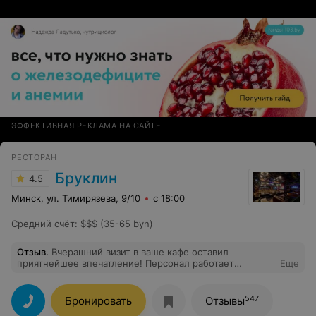
ЭФФЕКТИВНАЯ РЕКЛАМА НА САЙТЕ
РЕСТОРАН
Бруклин
4.5
Минск, ул. Тимирязева, 9/10
с 18:00
Средний счёт
:
$$$ (35-65 byn)
Отзыв
.
Вчерашний визит в ваше кафе оставил
приятнейшее впечатление! Персонал работает
Еще
идеально — внимательно, вежливо и слаженно. А торт
«Наполеон» стал приятным финалом вечера — один из
лучших десертов в моей жизни! Рекомендую всем!
547
Бронировать
Отзывы