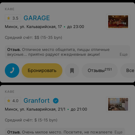
КАФЕ
GARAGE
3.5
Минск, ул. Кальварийская, 17
до 23:00
Средний счёт
:
$$ (15-35 byn)
Отзыв
.
Отличное место общепита, пиццы отличные
вкусные... приятно радуют ежедневные акции!
Еще
2151
Бронировать
Отзывы
Все
КАФЕ
Granfort
4.0
Минск, ул. Кальварийская, 21/1
до 21:00
Средний счёт
:
$ (5-15 byn)
Отзыв
.
Очень милое место. Посетите, не пожалеете
Еще