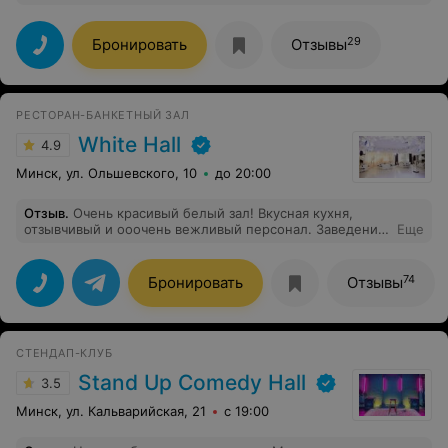
персонал и атмосфера заведедния, всем рекомендую
29
Бронировать
Отзывы
РЕСТОРАН-БАНКЕТНЫЙ ЗАЛ
White Hall
4.9
Минск, ул. Ольшевского, 10
до 20:00
Отзыв
.
Очень красивый белый зал! Вкусная кухня,
отзывчивый и ооочень вежливый персонал. Заведение
Еще
предоставило нам команду которая организовала наше
торжество - бесплатно. В общем наши ожидания
оправдались. Спасибо
74
Бронировать
Отзывы
СТЕНДАП-КЛУБ
Stand Up Comedy Hall
3.5
Минск, ул. Кальварийская, 21
с 19:00