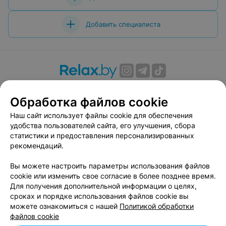
Добавить специалиста
О проекте
Новости проекта
Размещение рекламы
Обработка файлов cookie
Вакансии
Публичный договор
Способы оплаты
Публичный договор по использованию сервиса
Наш сайт использует файлы cookie для обеспечения
«Афиша»
удобства пользователей сайта, его улучшения, сбора
статистики и предоставления персонализированных
Пользовательское соглашение
рекомендаций.
Написать в поддержку
Вы можете настроить параметры использования файлов
Связаться по вопросам сотрудничества
cookie или изменить свое согласие в более позднее время.
Написать руководителю relax.by
Для получения дополнительной информации о целях,
Персональные настройки cookie
сроках и порядке использования файлов cookie вы
можете ознакомиться с нашей
Политикой обработки
Обработка персональных данных
файлов cookie