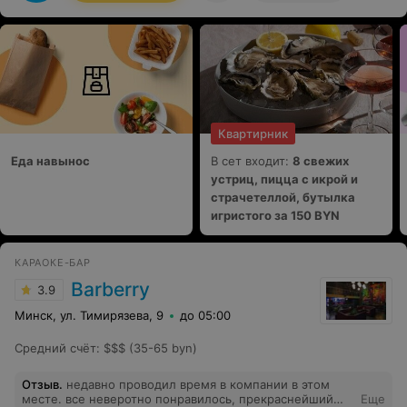
Квартирник
Еда навынос
В сет входит:
8 свежих
устриц, пицца с икрой и
страчетеллой, бутылка
игристого за 150 BYN
КАРАОКЕ-БАР
Barberry
3.9
Минск, ул. Тимирязева, 9
до 05:00
Средний счёт
:
$$$ (35-65 byn)
Отзыв
.
недавно проводил время в компании в этом
месте. все неверотно понравилось, прекраснейший
Еще