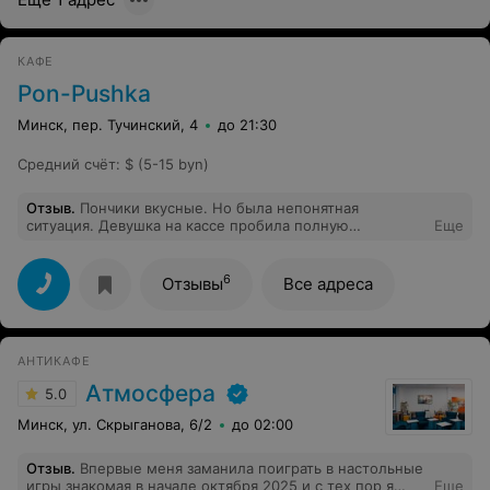
КАФЕ
Pon-Pushka
Минск, пер. Тучинский, 4
до 21:30
Средний счёт
:
$ (5-15 byn)
Отзыв
.
Пончики вкусные. Но была непонятная
ситуация. Девушка на кассе пробила полную
Еще
стоимость, хотя в кафе указана акция. Неприятно ;(
6
Отзывы
Все адреса
АНТИКАФЕ
Атмосфера
5.0
Минск, ул. Скрыганова, 6/2
до 02:00
Отзыв
.
Впервые меня заманила поиграть в настольные
игры знакомая в начале октября 2025 и с тех пор я
Еще