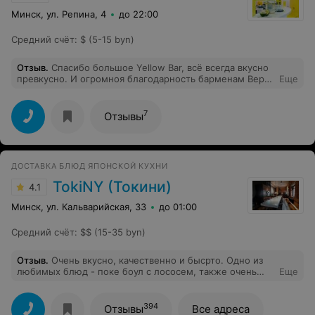
Минск, ул. Репина, 4
до 22:00
Средний счёт
:
$ (5-15 byn)
Отзыв
.
Спасибо большое Yellow Bar, всё всегда вкусно
превкусно. И огромноя благодарность барменам Вере,
Еще
Захару и Степану за приветливое отношение, хорошее
настроение, вкусно приготовленную и красиво
поданную еду ❤️
7
Отзывы
ДОСТАВКА БЛЮД ЯПОНСКОЙ КУХНИ
TokiNY (Токини)
4.1
Минск, ул. Кальварийская, 33
до 01:00
Средний счёт
:
$$ (15-35 byn)
Отзыв
.
Очень вкусно, качественно и бысрто. Одно из
любимых блюд - поке боул с лососем, также очень
Еще
вкусные суши-сеты, есть и на двоих и на большую
компанию. Рекомендую
394
Отзывы
Все адреса