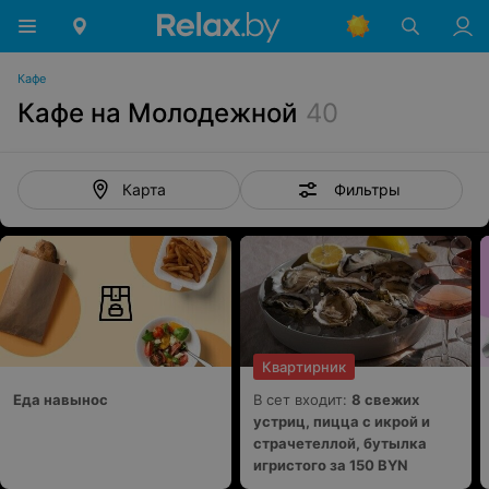
Кафе
Кафе на Молодежной
40
Фильтры
Карта
Квартирник
Еда навынос
В сет входит:
8 свежих
устриц, пицца с икрой и
страчетеллой, бутылка
игристого за 150 BYN