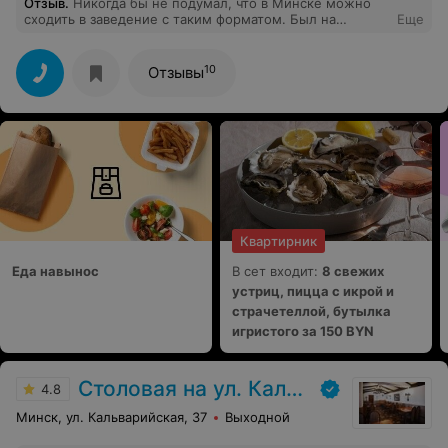
Отзыв
.
Никогда бы не подумал, что в Минске можно
сходить в заведение с таким форматом. Был на
Еще
открытом марафоне и тиндер, было очень круто,
обязательно схожу на другие шоу
10
Отзывы
Квартирник
Еда навынос
В сет входит:
8 свежих
устриц, пицца с икрой и
страчетеллой, бутылка
игристого за 150 BYN
Столовая на ул. Кальварийская,37
4.8
Минск, ул. Кальварийская, 37
Выходной