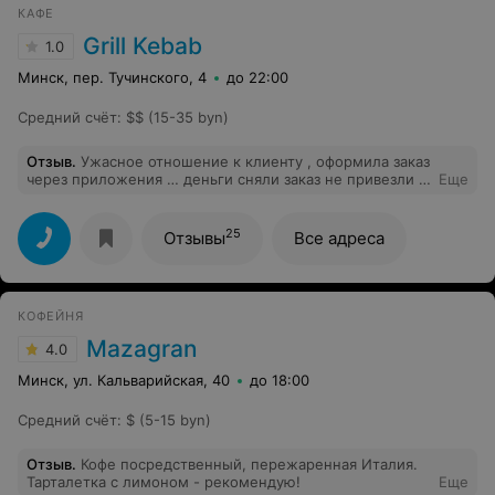
КАФЕ
Grill Kebab
1.0
Минск, пер. Тучинского, 4
до 22:00
Средний счёт
:
$$ (15-35 byn)
Отзыв
.
Ужасное отношение к клиенту , оформила заказ
через приложения … деньги сняли заказ не привезли ,
Еще
уведомление никаких нету , только чек с снятием
денег. На просьбу помощи и разъяснения где заказ и
почему его нету мягко говоря послали куда подальше
25
Отзывы
Все адреса
не очень милая девушка по телефону по адресу
Тучинского 4 , сказала она не компетентна и звоните а
колл центр , на просьбу дать номер она сказала что
она не знает его и ищите сами . Но самое интересное
КОФЕЙНЯ
то что такого номера нету вообще и колл центра тоже
нету . Есть только номера отдельных точек . Где тоже
Mazagran
4.0
ни кто ни чего не знает . Спасибо за
клиентоориентированность данного заведения ! И
Минск, ул. Кальварийская, 40
до 18:00
испорченное настроение . Надеюсь все таки деньги
мне вернут . А если нет то уже будут приняты другие
Средний счёт
:
$ (5-15 byn)
меры в адрес данного заведения и работы персонала .
Отзыв
.
Кофе посредственный, пережаренная Италия.
Тарталетка с лимоном - рекомендую!
Еще