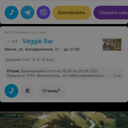
Бронировать
Заказать нав
ВЕГЕТАРИАНСКОЕ КАФЕ
Veggie Bar
2.2
Минск, ул. Кальварийская, 21
до 21:00
Средний счёт
:
$ (5-15 byn)
Отзыв
.
Бронировали стол на 18.00 на 26.06.2021
Пришли в 17.55. Выяснилось, что забронированного
Еще
стола для нас нет. Со слов девушки " не уследили за
тем, как наш стол заняли". И даже не извенились.
Только предложили оплатить наш заказ сразу. Это
5
Отзывы
провал, ребята, больше ни ногой.