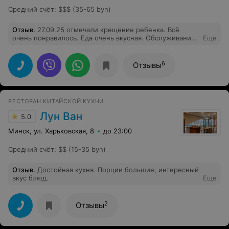
Средний счёт
:
$$$ (35-65 byn)
Отзыв
.
27.09.25 отмечали крещение ребенка. Всё
очень понравилось. Еда очень вкусная. Обслуживание
Еще
на высшем уровне. Помещение ухоженное, с хорошим
ремонтом. Отзывчивый персонал. Редактировать
6
Отзывы
РЕСТОРАН КИТАЙСКОЙ КУХНИ
Лун Ван
5.0
Минск, ул. Харьковская, 8
до 23:00
Средний счёт
:
$$ (15-35 byn)
Отзыв
.
Достойная кухня. Порции большие, интересный
вкус блюд.
Еще
2
Отзывы