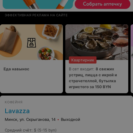
ЭФФЕКТИВНАЯ РЕКЛАМА НА САЙТЕ
Квартирник
Еда навынос
В сет входит:
8 свежих
устриц, пицца с икрой и
страчетеллой, бутылка
игристого за 150 BYN
КОФЕЙНЯ
Lavazza
Минск, ул. Скрыганова, 14
Выходной
Средний счёт
:
$ (5-15 byn)