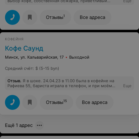
выбор кофе, собственная обжарка, приветливый
Еще
персонал, который поможет с выбором кофе именно
для ваших вкусовых предпочтений Кофе перемололи
при мне, ещё и устроили невероятную дегустацию с
1
Отзывы
Все адреса
подробным рассказом о происхождении зерен мною
выбранного кофе Ну просто Как приятно, что люди,
которые там работают, горят своим делом
Рекомендую однозначно
КОФЕЙНЯ
Кофе Саунд
Минск, ул. Кальварийская, 17
Выходной
Средний счёт
:
$ (5-15 byn)
Отзыв
.
Я в шоке. 24.04.23 в 11.00 была в кофейне на
Рафиева 55, бариста играла в телефон, и при моём
Еще
заказе даже не оторвала голову от игры! Больше сюда
ни ногой
15
Отзывы
Все адреса
Ещё 1 адрес