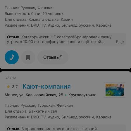
Парная
:
Русская
,
Финская
Вместимость бани
:
10 человек
Для отдыха
:
Комната отдыха
,
Камин
Развлечения
:
DVD
,
TV
,
Аудио
,
Бильярд русский
,
Караоке
Отзыв
.
Категорически НЕ советую!Бронировали сауну
утром в 10.00 по телефону ресепшн и ещё какой
Еще
телефон дали для уточнения температуры воды в
бассейне и джакузи, т.е. как минимум 2 человека
знали, что мы придем. Обещали, что к 13.00 все будет
11
Отзывы
готово, специально уточняла по поводу джакузи,
обещали наполнить, но придя в 13.00 оказалось, что
сауна НЕ убрана, джакузи НЕ наполнено, парилки были
еле теплые!В добавок ко всему НЕ было горячей воды
САУНА
в душах!Как можно брать деньги за такие условия?
Кают-компания
3.7
Минск, ул. Кальвариийская, 25
Круглосуточно
Парная
:
Русская
,
Турецкая
,
Финская
Для отдыха
:
Банкетный зал
Развлечения
:
DVD
,
TV
,
Аудио
,
Бильярд русский
,
Караоке
Отзыв
.
В продолжение моего отзыва - эмоций