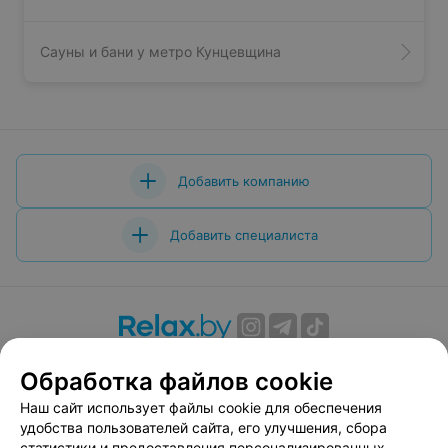
Сауны и бани у метро Кунцевщина
Добавить компанию
Добавить специалиста
О проекте
Новости проекта
Размещение рекламы
Обработка файлов cookie
Вакансии
Публичный договор
Способы оплаты
Наш сайт использует файлы cookie для обеспечения
Публичный договор по использованию сервиса
удобства пользователей сайта, его улучшения, сбора
«Афиша»
статистики и предоставления персонализированных