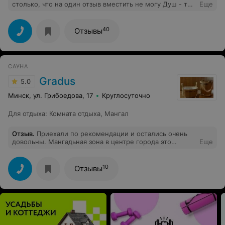
столько, что на один отзыв вместить не могу Душ - то
Еще
работает , то нет В душе нет перегородок,что совсем
неудобно И приятный бонус - возле душа стоит
большой металлический стол, словно для разделки
40
Отзывы
туш животных
САУНА
Gradus
5.0
Минск, ул. Грибоедова, 17
Круглосуточно
Для отдыха
:
Комната отдыха
,
Мангал
Отзыв
.
Приехали по рекомендации и остались очень
довольны. Мангадьная зона в центре города это
Еще
вообще что то с чем то. Развлечения, парная и
бассейн. Главное следить за градусом) Всем
рекомендую
10
Отзывы