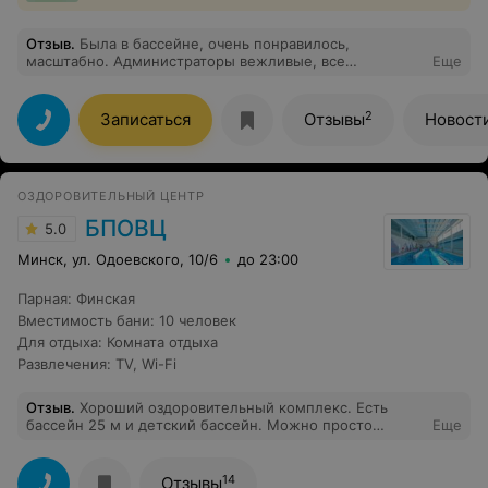
Отзыв
.
Была в бассейне, очень понравилось,
масштабно. Администраторы вежливые, все
Еще
рассказали показали.
2
Записаться
Отзывы
Новост
ОЗДОРОВИТЕЛЬНЫЙ ЦЕНТР
БПОВЦ
5.0
Минск, ул. Одоевского, 10/6
до 23:00
Парная
:
Финская
Вместимость бани
:
10 человек
Для отдыха
:
Комната отдыха
Развлечения
:
TV
,
Wi-Fi
Отзыв
.
Хороший оздоровительный комплекс. Есть
бассейн 25 м и детский бассейн. Можно просто
Еще
поплавать и есть групповые занятия - для детей:
обучение плаванию, обучение технике плавания,
лечебное плавание; для взрослых: аквааэробика.
14
Отзывы