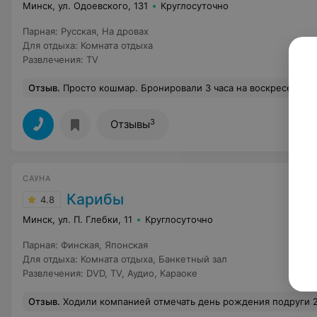
Минск, ул. Одоевского, 131
Круглосуточно
Парная
:
Русская
,
На дровах
Для отдыха
:
Комната отдыха
Развлечения
:
TV
Отзыв
.
Просто кошмар. Бронировали 3 часа на воскресенье за пару дней, было свободно только с 12-15:00. Приезжаем, администратора нет, сторож говорит его предупредили, что никого не будет. И парилку включил только в 11 часов. Зашли, переоделись. Парилка 50 градусов, вода в бассейне прям ледяная, хотя уверяли, что на выходных бассейн подогревается и детям будет норм. Веников нет, так как и администратора нет… Интернета нет, у них деньги на зале закончились… стой разбирайся, звони, трать свое время… воды в кулере нет, за столом стоят пустые бутылки, стол грязный, деревянная с
3
Отзывы
САУНА
Карибы
4.8
Минск, ул. П. Глебки, 11
Круглосуточно
Парная
:
Финская
,
Японская
Для отдыха
:
Комната отдыха
,
Банкетный зал
Развлечения
:
DVD
,
TV
,
Аудио
,
Караоке
Отзыв
.
Ходили компанией отмечать день рождения подруги 22 ноября. Могу написать огромное количество полюсов и только несколько незначительных минусов. Начну с плюсов: 1. ЧИСТО! Везде! 2. Места много. 3. Бассейн огромный. 4. Парилка просторная и горячая. 5. Несколько леек душа и даже просто кран отдельно.5. Массажное кресло от которого все остались довольны и отмассажированы по 2 раза))).6. Отдельная благодарность администратору, этой чудесной, душевной женщине, которая покажет, расскажет, поможет и всё это с такой лучезарной улыбкой прям мммм!!7. Подсветка обстановки идёт быть различная, для настроения приятно. 8. Маленький