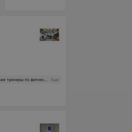
 зале, или поплавать в бассейне и не тратить время в пустую. Сплошные плюсы. Выбрал Yestoday так как все в одном месте и на достаточно высоком уровне.
Еще