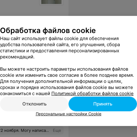
Обработка файлов cookie
Наш сайт использует файлы cookie для обеспечения
камейка в чем- то липком, что салфетка влажная не вытирает.. Жаль, что оплатили охраннику всю сумму 150р, в первый раз ходили вроде нормально все, привели семью друзей с ребенком и такое. Были бы одни ушли б через час без оплаты… Не советую.
Еще
удобства пользователей сайта, его улучшения, сбора
статистики и предоставления персонализированных
рекомендаций.
Вы можете настроить параметры использования файлов
cookie или изменить свое согласие в более позднее время.
Для получения дополнительной информации о целях,
сроках и порядке использования файлов cookie вы можете
ознакомиться с нашей
Политикой обработки файлов cookie
Отклонить
Принять
Персональные настройки Cookie
 холодильник, который был очень кстати, у нас был торт. Минусы: 1. 2 душевые лейки надо отремонтировать, вода брызжет из щелей.2. Ручка в парилке ооочень горячая. 3. Место отведенное под "переодевальню" очень маленькое, более 4х человек и уже толкались попами.
Еще