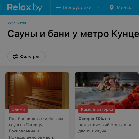
Все рубрики
Минск
Бани, сауны
Сауны и бани у метро Кунц
Фильтры
Олимп
Каменная горка
При бронировании 4х часов
Скидка 50%
на
сауны в Пятницу,
романтический отдых для
Воскресение и
двоих в сауне
Понедельник
5й час в