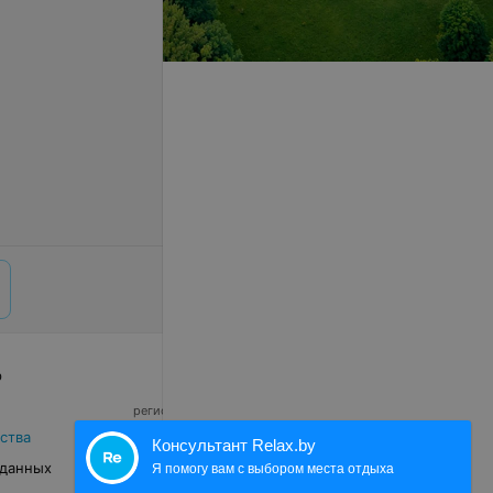
р
© 2026 ООО «Артокс Лаб», УНП 191700409,
регистрирующий орган - Минский горисполком
|
220012, Республика Беларусь, г. Минск,
ства
Консультант Relax.by
улица Толбухина, 2, пом. 16 | info@relax.by
 данных
Я помогу вам с выбором места отдыха