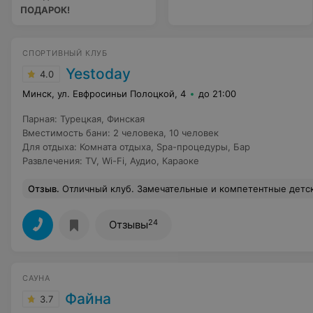
ПОДАРОК!
СПОРТИВНЫЙ КЛУБ
Yestoday
4.0
Минск, ул. Евфросиньи Полоцкой, 4
до 21:00
Парная
:
Турецкая
,
Финская
Вместимость бани
:
2 человека
,
10 человек
Для отдыха
:
Комната отдыха
,
Spa-процедуры
,
Бар
Развлечения
:
TV
,
Wi-Fi
,
Аудио
,
Караоке
Отзыв
.
Отличный клуб. Замечательные и компетентные детские тренеры по фитнесу, хочу отметить Гавриленко Елену и Смаль Ирину и в бассейне Косило Алену и Борисика Кирилла! Дочь в полном восторге, не нужно уговаривать идти на тренировки и я вижу результат занятий! Пока ребёнок на тренировке можно самому потренироваться как на групповых занятиях, так и в тренажерном
24
Отзывы
САУНА
Файна
3.7