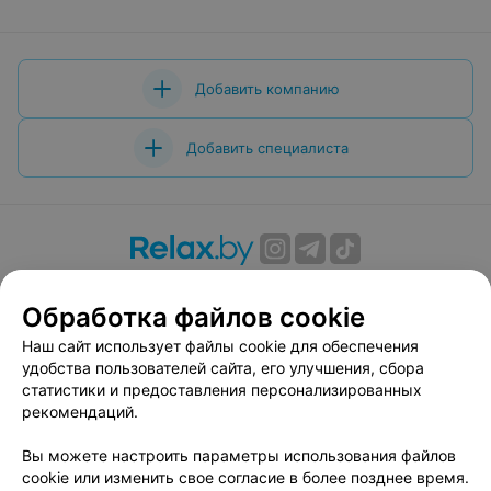
Добавить компанию
Добавить специалиста
О проекте
Новости проекта
Размещение рекламы
Обработка файлов cookie
Вакансии
Публичный договор
Способы оплаты
Публичный договор по использованию сервиса
Наш сайт использует файлы cookie для обеспечения
«Афиша»
удобства пользователей сайта, его улучшения, сбора
статистики и предоставления персонализированных
Пользовательское соглашение
рекомендаций.
Написать в поддержку
Вы можете настроить параметры использования файлов
Связаться по вопросам сотрудничества
cookie или изменить свое согласие в более позднее время.
Написать руководителю relax.by