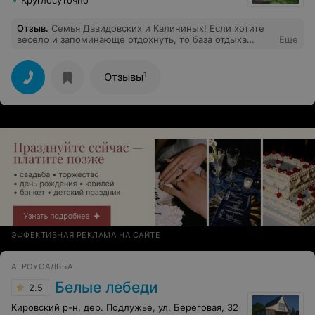
Круглосуточно
Отзыв
.
Семья Давидовских и Калининых! Если хотите
весело и запоминающе отдохнуть, то база отдыха
Еще
"Лесной рай" как раз для вас. Атмосфера дискотеки на
свежем воздухе была на протяжении всего
недельного отдыха, так что кто мечтает о спокойствии
1
Отзывы
и тишине, лучше остаться дома
ЭФФЕКТИВНАЯ РЕКЛАМА НА САЙТЕ
АГРОУСАДЬБА
Белые лебеди
2.5
Кировский р-н, дер. Подлужье, ул. Береговая, 32