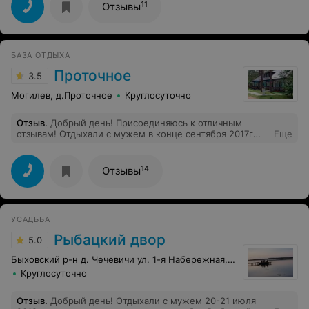
имеются, нам нравится, даже уезжать каждый раз не
11
Отзывы
хочется!
БАЗА ОТДЫХА
Проточное
3.5
Могилев, д.Проточное
Круглосуточно
Отзыв
.
Добрый день! Присоединяюсь к отличным
отзывам! Отдыхали с мужем в конце сентября 2017г
Еще
Ещё застали грибы. Сделали запасы на зиму. Рыбалка
тоже удалась. Природа - чудо, воздух чистейший. Олег
очень заботливый хозяин. Спасибо. Ждем следующего
14
Отзывы
отпуска.
УСАДЬБА
Рыбацкий двор
5.0
Быховский р-н д. Чечевичи ул. 1-я Набережная, 45
Круглосуточно
Отзыв
.
Добрый день! Отдыхали с мужем 20-21 июля