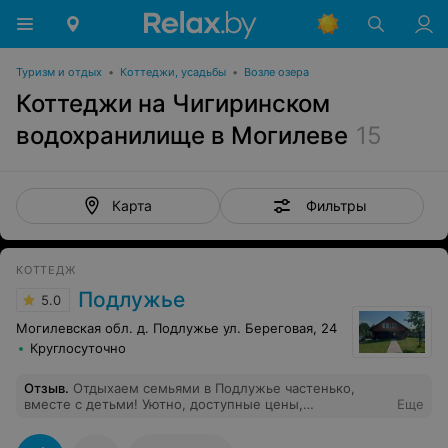
Туризм и отдых
•
Коттеджи, усадьбы
•
Возле озера
Коттеджи на Чигиринском
водохранилище в Могилеве
15
Фильтры
Карта
КОТТЕДЖ
Подлужье
5.0
Могилевская обл. д. Подлужье ул. Береговая, 24
Круглосуточно
Отзыв
.
Отдыхаем семьями в Подлужье частенько,
вместе с детьми! Уютно, доступные цены,
Еще
местоположение хорошее, раздолье-достойный
отдых, подальше от городского шума. Все удобства