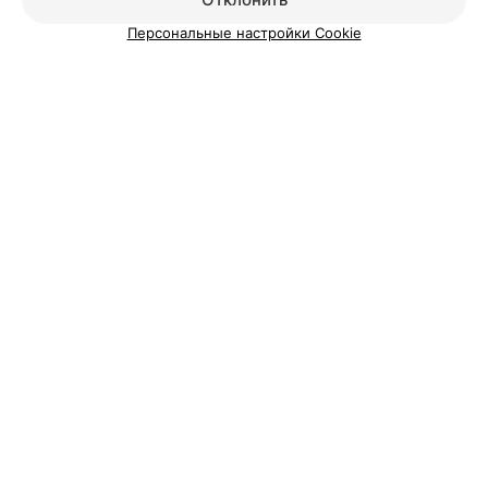
Персональные настройки Cookie
КОТТЕДЖ
Озерная 13
д. Грудичино, ул. Озерная, 13
Круглосуточно
ЗАГОРОДНЫЙ КОМПЛЕКС
Чигиринка
Могилев, Черноборский сельсовет, д. Коровчено
Круглосуточно
КОТТЕДЖ
Домик в лесу
Могилев, Чечевичи, ул. Туристическая, 11
Круглосуточно