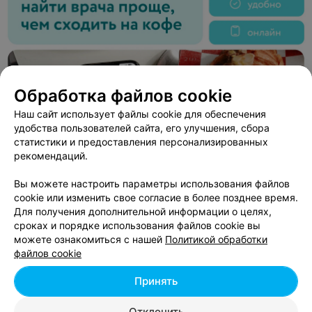
Обработка файлов cookie
Наш сайт использует файлы cookie для обеспечения
удобства пользователей сайта, его улучшения, сбора
статистики и предоставления персонализированных
рекомендаций.
Вы можете настроить параметры использования файлов
cookie или изменить свое согласие в более позднее время.
Для получения дополнительной информации о целях,
ЭФФЕКТИВНАЯ РЕКЛАМА НА САЙТЕ
сроках и порядке использования файлов cookie вы
можете ознакомиться с нашей
Политикой обработки
файлов cookie
БАЗА ОТДЫХА
Изумруд
Принять
Могилев, Могилевская обл., Кировский р-н, д. Чигиринка
Круглосуточно
Отклонить