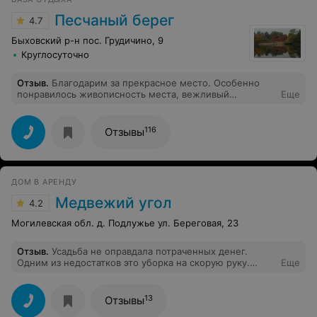
спасибо.
Песчаный берег
4.7
Быховский р-н пос. Грудичино, 9
Круглосуточно
Отзыв
.
Благодарим за прекрасное место. Особенно
понравилось живописность места, вежливый
Еще
персонал, уютный домик. Отдохнули очень хорошо,
сходил в баньку. Планируем приехать ещё.
116
Отзывы
ДОМ В АРЕНДУ
Медвежий угол
4.2
Могилевская обл. д. Подлужье ул. Береговая, 23
Отзыв
.
Усадьба не оправдала потраченных денег.
Одним из недостатков это уборка на скорую руку.
Еще
Повсюду паутина, пыль, грязь, постельное белье очень
напоминает что его не меняли от прежних
отдыхающих. Нет ощущения свежести. В душе сток
13
Отзывы
загрязнен. Замечен шланг с канализационного люка