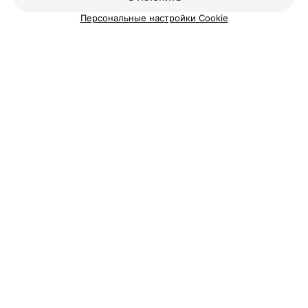
Персональные настройки Cookie
АГРОУСАДЬБА
Кошкин дом
Кировский р-н, дер. Чигиринка, ул. Набережная, 17
Круглосуточно
ЗАГОРОДНЫЙ КОМПЛЕКС
Чигиринка
Могилев, Черноборский сельсовет, д. Коровчено
Круглосуточно
АГРОУСАДЬБА
БузукИ&А
Шкловский р-н, д. Троица, ул. Центральная, 7