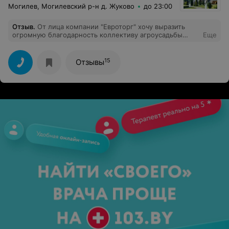
Могилев, Могилевский р-н д. Жуково
до 23:00
Отзыв
.
От лица компании "Евроторг" хочу выразить
огромную благодарность коллективу агроусадьбы
Еще
"Лесной двор". Теплая домашняя обстановка,
прекрасная кухня, достойно организованный вечер.
Спасибо Дмитрию и его команде. Так держать!
15
Отзывы