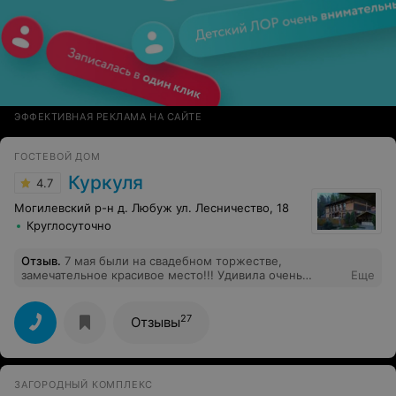
ЭФФЕКТИВНАЯ РЕКЛАМА НА САЙТЕ
ГОСТЕВОЙ ДОМ
Куркуля
4.7
Могилевский р-н д. Любуж ул. Лесничество, 18
Круглосуточно
Отзыв
.
7 мая были на свадебном торжестве,
замечательное красивое место!!! Удивила очень
Еще
вкусная кухня и хорошее обслуживание !! Спасибо
огромное за такой приём
27
Отзывы
ЗАГОРОДНЫЙ КОМПЛЕКС