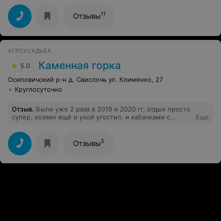
просто мечта. Также заказывали баню - все чисто,
аккуратно. отличная идея это спуск с сауны к воде. Это
11
Отзывы
лучший наш отдых.
АГРОУСАДЬБА
Каменная горка
5.0
Осиповичский р-н д. Свислочь ул. Клименко, 27
Круглосуточно
Отзыв
.
Были уже 2 раза в 2019 и 2020 гг, отдых просто
супер, хозяин ещё и ухой угостил, и кабачками с
Еще
огорода, все красиво, спокойно, душевно, баня очень
хорошая, в этом году планируем опять!
3
Отзывы