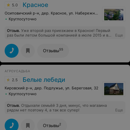
Красное
5.0
Осиповичский р-н, дер. Красное, ул. Набережная, 95г
Круглосуточно
Отзыв
.
Уже второй раз приезжаем в Красное! Первый
раз были летом большой компанией в июле 2015 и вот
Еще
сейчас февраль 2017. Все просто чудесно! Шикарная
агроусадьба с современными "наворотами" и
старинной изюминкой, великолепная баня с
55
Отзывы
джакузи.Очень всем рекомендую и сама планирую
приехать еще раз этим летом. Удачи вам! Федина Алла,
компания Эгис."
АГРОУСАДЬБА
Белые лебеди
2.5
Кировский р-н, дер. Подлужье, ул. Береговая, 32
Круглосуточно
Отзыв
.
Отдыхали семьёй 3 дня, минус, что магазина
рядом нет поэтому 4, а так все супер!
Еще
2
Отзывы