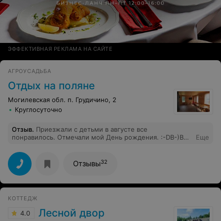
ЭФФЕКТИВНАЯ РЕКЛАМА НА САЙТЕ
АГРОУСАДЬБА
Отдых на поляне
Могилевская обл. п. Грудичино, 2
Круглосуточно
Отзыв
.
Приезжали с детьми в августе все
понравилось. Отмечали мой День рождения. :-DB-)В
Еще
следующий раз поедим туда же!
32
Отзывы
КОТТЕДЖ
Лесной двор
4.0