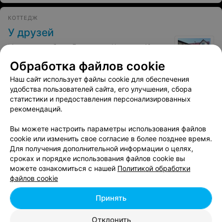
КОТТЕДЖ
У друзей
Обработка файлов cookie
Могилевкая обл. д. Городня ул. Чаусская, 19
Наш сайт использует файлы cookie для обеспечения
Круглосуточно
удобства пользователей сайта, его улучшения, сбора
статистики и предоставления персонализированных
рекомендаций.
Вы можете настроить параметры использования файлов
cookie или изменить свое согласие в более позднее время.
АГРОУСАДЬБА
Для получения дополнительной информации о целях,
Ёлки-Палки
сроках и порядке использования файлов cookie вы
можете ознакомиться с нашей
Политикой обработки
Могилевская обл. д. Воронино ул. Придорожная, 9
файлов cookie
до 22:00
Принять
Отклонить