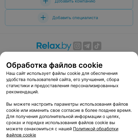
Добавить компанию
Добавить специалиста
О проекте
Новости проекта
Размещение рекламы
Обработка файлов cookie
Вакансии
Публичный договор
Способы оплаты
Публичный договор по использованию сервиса
Наш сайт использует файлы cookie для обеспечения
«Афиша»
удобства пользователей сайта, его улучшения, сбора
статистики и предоставления персонализированных
Пользовательское соглашение
рекомендаций.
Написать в поддержку
Вы можете настроить параметры использования файлов
Связаться по вопросам сотрудничества
cookie или изменить свое согласие в более позднее время.
Написать руководителю relax.by
Для получения дополнительной информации о целях,
Персональные настройки cookie
сроках и порядке использования файлов cookie вы
можете ознакомиться с нашей
Политикой обработки
Обработка персональных данных
файлов cookie