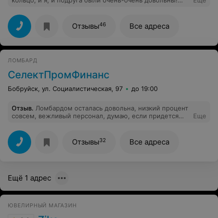
кольцо, и я, и подруга были очень-очень довольны!
Еще
Дело было в январе, но кольцо даже при ежедневной
носке не утратило своей привлекательности! Очень
качественный, красивый и вариативный выбор
46
Отзывы
Все адреса
украшений, рекомендую!
ЛОМБАРД
СелектПромФинанс
Бобруйск, ул. Социалистическая, 97
до 19:00
Отзыв
.
Ломбардом осталась довольна, низкий процент
совсем, вежливый персонал, думаю, если придется
Еще
обратиться еще раз, то непременно сюда.
32
Отзывы
Все адреса
Ещё 1 адрес
ЮВЕЛИРНЫЙ МАГАЗИН