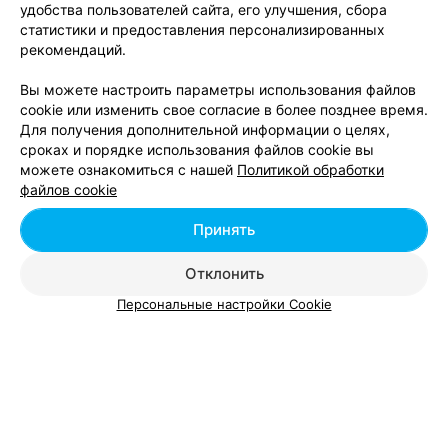
удобства пользователей сайта, его улучшения, сбора
статистики и предоставления персонализированных
ЭФФЕКТИВНАЯ РЕКЛАМА НА САЙТЕ
рекомендаций.
Вы можете настроить параметры использования файлов
cookie или изменить свое согласие в более позднее время.
Для получения дополнительной информации о целях,
сроках и порядке использования файлов cookie вы
Добавить компанию
можете ознакомиться с нашей
Политикой обработки
файлов cookie
Добавить специалиста
Принять
Отклонить
Персональные настройки Cookie
О проекте
Новости проекта
Размещение рекламы
Вакансии
Публичный договор
Способы оплаты
Публичный договор по использованию сервиса
«Афиша»
Пользовательское соглашение