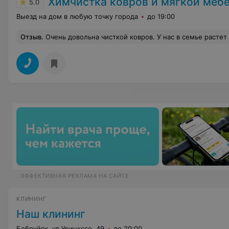
Химчистка ковров и мягкой мебели 
5.0
Выезд на дом в любую точку города
до 19:00
Отзыв
.
Очень довольна чисткой ковров. У нас в семье растет очень активный дошкольник и, можете представить себе, в каком состояние были ковры. После чистки ковры, как новенькие. Огромное спасибо всему 
ЭФФЕКТИВНАЯ РЕКЛАМА НА САЙТЕ
КЛИНИНГ
Наш клининг
Бобруйск, ул.Урицкого, 49
до 20:00