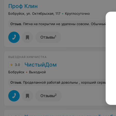
Проф Клин
Бобруйск, ул. Октябрьская, 117
Круглосуточно
Отзыв
.
Пятна на покрытии не удалены совсем. Обычный моющий пылесос почистил,глубокой чистки не было. Результат:ковер стал чуть ярче,краски слегка освежились,старые пятна все на месте(затирала простой губкой-удалила)По сути, рез
1
Отзывы
ВЫЕЗДНАЯ ХИМЧИСТКА
ЧистыйДом
3.0
Бобруйск
Выходной
Отзыв
.
Проделанной работай довольны , хороший сервис , быстро и качес
2
Отзывы