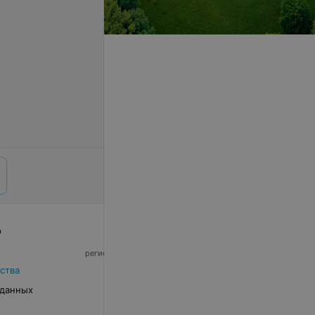
р
© 2026 ООО «Артокс Лаб», УНП 191700409,
регистрирующий орган - Минский горисполком
|
220012, Республика Беларусь, г. Минск,
ства
улица Толбухина, 2, пом. 16 | info@relax.by
 данных