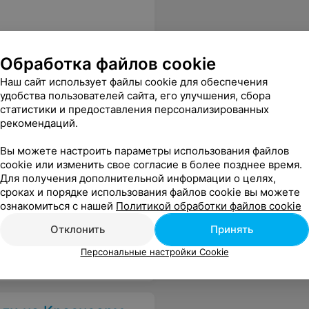
Обработка файлов cookie
ультата никакого,т.к не исчезло ни одного пятна. В целом -очень не понравилось.Деньги вернули.
Еще
Наш сайт использует файлы cookie для обеспечения
удобства пользователей сайта, его улучшения, сбора
статистики и предоставления персонализированных
рекомендаций.
Вы можете настроить параметры использования файлов
cookie или изменить свое согласие в более позднее время.
Для получения дополнительной информации о целях,
сроках и порядке использования файлов cookie вы можете
ознакомиться с нашей
Политикой обработки файлов cookie
твенно почистили наши ковры
Еще
Отклонить
Принять
Персональные настройки Cookie