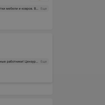
овне, быстро и чисто. Рекомендую всем!
Еще
венность?Магнит мой нашли где-то в недрах своей конторы. На мой вопрос что мы будем делать дальше, сказали оставить и их швея исправит. К сожалению забирал супруг и я не видела этого ужаса. Фото прилагаю. Так что если хотите окончательно испортить любимую вещь Welcome в химчистку "Лилия"!
Еще