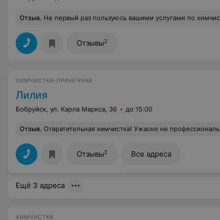
Отзыв
.
Не первый раз пользуюсь вашими услугами по химчистки мебели и ковров. Всегда на высшем ур
2
Отзывы
ХИМЧИСТКА-ПРАЧЕЧНАЯ
Лилия
Бобруйск, ул. Карла Маркса, 36
до 15:00
Отзыв
.
Отвратительная химчистка! Ужасно не профессиональные работники! Цензуры слов передать моё возмущение нет, но я постараюсь. Сдала пуховик, не дешёвый, ждать сказали неделю, хорошо. В назначенный день пришла забирать, оказалось не готов, был на перестирке т.к. не могли отстирать какие-то пятна (оказалось разводы от воды, но то ладно). Следующее время приезжайте вечером, ок, я согласилась. Приехав позже я была просто в шоке! На месте, где находился магнит в рукаве дыра! На что мне сказали, ответственность они за скрытую фурнитуру не несут и это прописано в договоре (на словах при сдаче пуховик об этом не было ни слова!). Ладно с ним с фурнитурой, а за ткань кто несёт ответст
2
Отзывы
Все адреса
Ещё 3 адреса
ХИМЧИСТКА