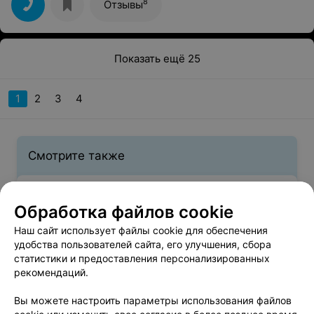
8
Отзывы
Показать ещё 25
1
2
3
4
Смотрите также
Детские стрижки в районе Фрунзенский в
Обработка файлов cookie
Минске
Наш сайт использует файлы cookie для обеспечения
удобства пользователей сайта, его улучшения, сбора
Женская стрижка в районе Фрунзенский в
статистики и предоставления персонализированных
Минске
рекомендаций.
Вы можете настроить параметры использования файлов
Парикмахерские Фрунзенского района в Минске