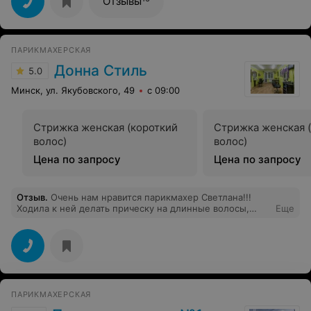
Отзывы
прекрасный мастер! Учла все пожелания! Стрижка
получилась отличная, то что и хотела! Спасибо
огромное за профессионализм и заботу о клиентах!
Лав, май лав)
ПАРИКМАХЕРСКАЯ
Донна Стиль
5.0
Минск, ул. Якубовского, 49
с 09:00
Стрижка женская (короткий
Стрижка женская 
волос)
волос)
Цена по запросу
Цена по запросу
Отзыв
.
Очень нам нравится парикмахер Светлана!!!
Ходила к ней делать прическу на длинные волосы,
Еще
осталась очень довольна и меня отметили на
торжестве))) , а также вожу к ней подстригать двух
маленьких сыновей, всегда подстрижет так как нужно,
что зачастую не получается у других парикмахеров.
Светлана всегда на позитиве и в хорошем настроении,
что очень важно для клиента!!! Спасибо большое
хозяину парикмахерской за такого парикмахера!!!
ПАРИКМАХЕРСКАЯ