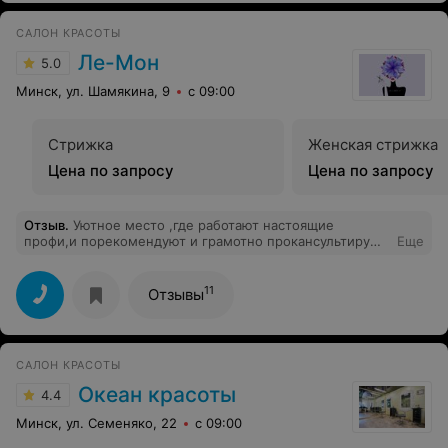
САЛОН КРАСОТЫ
Ле-Мон
5.0
Минск, ул. Шамякина, 9
с 09:00
Стрижка
Женская стрижка
Цена по запросу
Цена по запросу
Отзыв
.
Уютное место ,где работают настоящие
профи,и порекомендуют и грамотно прокансультируют
Еще
наконец то меня постригли так как яяяяя просила ,а не
так как видит мастер . А кофе с корицей это отдельный
кайф .
11
Отзывы
САЛОН КРАСОТЫ
Океан красоты
4.4
Минск, ул. Семеняко, 22
с 09:00