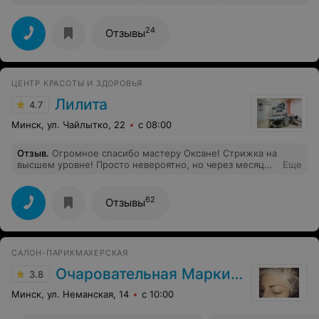
современное оборудование, дружелюбная атмосфера,
приветливый и внимательный персонал. Все
направлено на комфорт клиентов. По нашему мнению-
24
Отзывы
это лучший спортивный клуб в Минске.
ЦЕНТР КРАСОТЫ И ЗДОРОВЬЯ
Лилита
4.7
Минск, ул. Чайлытко, 22
с 08:00
Отзыв
.
Огромное спасибо мастеру Оксане! Стрижка на
высшем уровне! Просто невероятно, но через месяц
Еще
такое чувство, что стриглась вчера. Наконец-то нашла
стоящего мастера! Также хочу поблагодарить мастера
по маникюру Кристину! У меня очень близко
62
Отзывы
расположены сосуды и никому до нее не удавалось
сделать мне маникюр без порезов! Молодец!
САЛОН-ПАРИКМАХЕРСКАЯ
Очаровательная Маркиза
3.8
Минск, ул. Неманская, 14
с 10:00