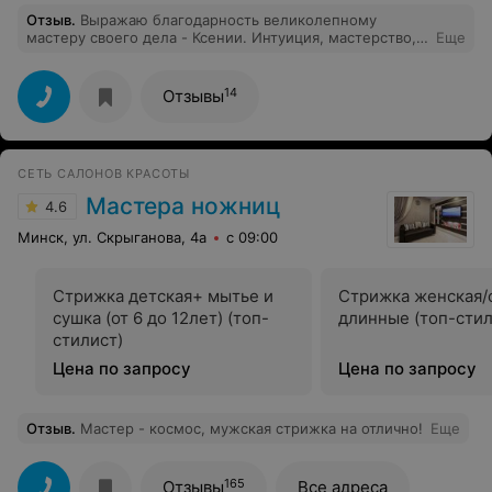
Отзыв
.
Выражаю благодарность великолепному
мастеру своего дела - Ксении. Интуиция, мастерство,
Еще
профессионализм. Универсальный мастер, стрижет
стильно сына и супруга, а также меня красит и
стрижет! Однозначно лучший мастер!
14
Отзывы
СЕТЬ САЛОНОВ КРАСОТЫ
Мастера ножниц
4.6
Минск, ул. Скрыганова, 4а
с 09:00
Стрижка детская+ мытье и
Стрижка женская/
сушка (от 6 до 12лет) (топ-
длинные (топ-стил
стилист)
Цена по запросу
Цена по запросу
Отзыв
.
Мастер - космос, мужская стрижка на отлично!
Еще
165
Отзывы
Все адреса