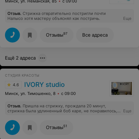
Минск, ул. Неманская, 85
с 09:00
Отзыв
.
Стрижка отвратительно постригли почти
Налысо хотя мастеру объяснял как постричь.
Еще
97
Отзывы
Все адреса
Ещё 2 адреса
СТУДИЯ КРАСОТЫ
IVORY studio
4.6
Минск, ул. Тимошенко, 8
с 09:00
Отзыв
.
Пришла на стрижку, прождала 20 минут,
стрижка была удлиненный боб каре, не понравилось, а
Еще
после мытья волосы не укладываются.
51
Отзывы