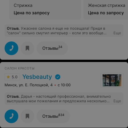
Стрижка
Женская стрижка
Цена по запросу
Цена по запросу
Отзыв
.
Ужаснее салона я еще не посещала! Придя в
"салон" сильно смутил интерьер - если это вообще
Еще
можно так назвать! Присев в кресло, меня спросили
как стричь, стрижка горячими ножницами,
планировала снять немного поврежденных и ровно
34
Отзывы
состричь сзади, а спереди обновить "лесенку",
сообщила мастеру! Долго ждала вопроса от "мастера",
сколько все же она мне планирует срезать!
САЛОН КРАСОТЫ
Yesbeauty
5.0
Минск, ул. Е. Полоцкой, 4
с 10:00
Отзыв
.
Дарья - настоящий профессионал, внимательно
выслушала мои пожелания и предложила несколько
Еще
идей, которые идеально подошли к моему типу лица и
структуре волос. Стрижка получилась именно такой,
как я ее видела, а укладка по форме держалась весь
834
Отзывы
день. Атмосфера в салоне была уютной, а сотрудники
дружелюбными, что добавило положительных эмоций