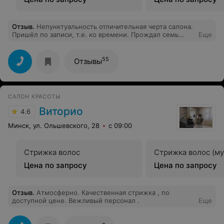
Отзыв
.
Непунктуальность отличительная черта салона.
Пришёл по записи, т.е. ко времени. Прождал семь
Еще
минут и был вынужден уйти. На вопрос "Где мой
мастер?", получил ответ "Мастер работает. Ждите."
Никаких извинений, клиентов много, а салон один. В
55
Отзывы
общем конторке придётся обходиться без моих денег.
Потенциальным клиентам не рекомендую.
САЛОН КРАСОТЫ
Виторио
4.6
Минск, ул. Ольшевского, 28
с 09:00
Стрижка волос
Стрижка волос (му
Цена по запросу
Цена по запросу
Отзыв
.
Атмосферно. Качественная стрижка , по
доступной цене. Вежливый персонал .
Еще