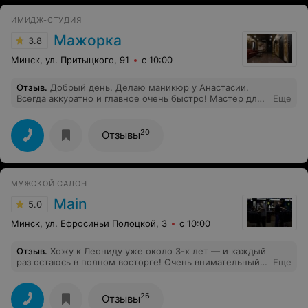
к процессу. Определенно рекомендую этого мастера
всем, кто ищет качественную стрижку и внимательное
ИМИДЖ-СТУДИЯ
отношение к клиенту. Обязательно вернусь снова!
Мажорка
3.8
Минск, ул. Притыцкого, 91
с 10:00
Отзыв
.
Добрый день. Делаю маникюр у Анастасии.
Всегда аккуратно и главное очень быстро! Мастер для
Еще
тех, кто ценит свое время. Настя, спасибо Вам!
20
Отзывы
МУЖСКОЙ САЛОН
Main
5.0
Минск, ул. Ефросиньи Полоцкой, 3
с 10:00
Отзыв
.
Хожу к Леониду уже около 3-х лет — и каждый
раз остаюсь в полном восторге! Очень внимательный,
Еще
аккуратный и профессиональный подход. Всегда
подскажет, что подойдёт именно тебе, и стрижка
получается чётко по форме, без лишних слов.
26
Отзывы
Атмосфера в барбершопе приятная, уютная —