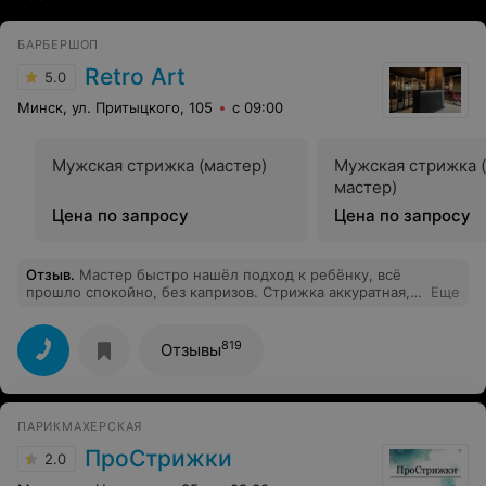
БАРБЕРШОП
Retro Art
5.0
Минск, ул. Притыцкого, 105
с 09:00
Мужская стрижка (мастер)
Мужская стрижка 
мастер)
Цена по запросу
Цена по запросу
Отзыв
.
Мастер быстро нашёл подход к ребёнку, всё
прошло спокойно, без капризов. Стрижка аккуратная,
Еще
стильная, сыну понравилось, а это большая редкость :)
Теперь только к вам, спасибо за подход и
профессионализм!
819
Отзывы
ПАРИКМАХЕРСКАЯ
ПроСтрижки
2.0