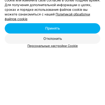
cookie или изменить свое согласие в более позднее время.
Для получения дополнительной информации о целях,
сроках и порядке использования файлов cookie вы
можете ознакомиться с нашей
Политикой обработки
файлов cookie
Принять
Добавить компанию
Отклонить
Добавить специалиста
Персональные настройки Cookie
О проекте
Новости проекта
Размещение рекламы
Вакансии
Публичный договор
Способы оплаты
Публичный договор по использованию сервиса
«Афиша»
Пользовательское соглашение
Написать в поддержку