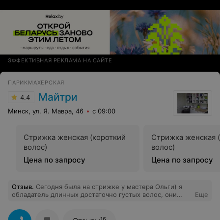
ЭФФЕКТИВНАЯ РЕКЛАМА НА САЙТЕ
ПАРИКМАХЕРСКАЯ
Майтри
4.4
Минск, ул. Я. Мавра, 46
с 09:00
Стрижка женская (короткий
Стрижка женская 
волос)
волос)
Цена по запросу
Цена по запросу
Отзыв
.
Сегодня была на стрижке у мастера Ольги) я
обладатель длинных достаточно густых волос, они
Еще
очень тяжело расчесываются и путаются. Так
заботливо и аккуратно как Ольга с моими волосами
ещё не обращались, правда. Как по мне, так она
16