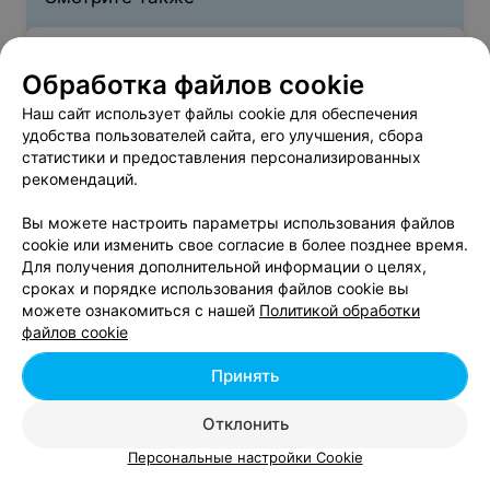
Женская стрижка в районе Фрунзенский в
Обработка файлов cookie
Минске
Наш сайт использует файлы cookie для обеспечения
удобства пользователей сайта, его улучшения, сбора
Выпрямление волос в районе Фрунзенский в
статистики и предоставления персонализированных
Минске
рекомендаций.
Вы можете настроить параметры использования файлов
Парикмахерские Фрунзенского района в Минске
cookie или изменить свое согласие в более позднее время.
Для получения дополнительной информации о целях,
сроках и порядке использования файлов cookie вы
можете ознакомиться с нашей
Политикой обработки
файлов cookie
Принять
Добавить компанию
Отклонить
Добавить специалиста
Персональные настройки Cookie