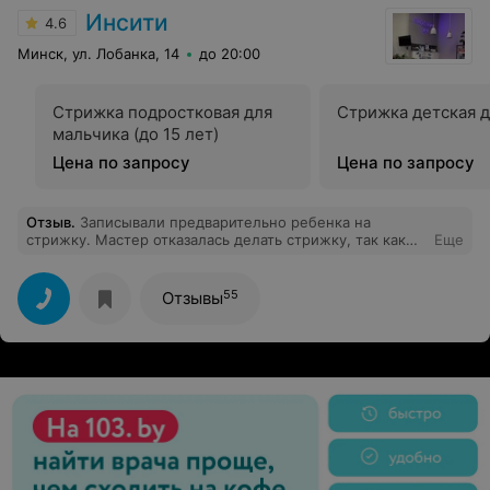
креативны. Спасибо директору за эти идеи. Вы
Инсити
4.6
молодцы!
Минск, ул. Лобанка, 14
до 20:00
Стрижка подростковая для
Стрижка детская д
мальчика (до 15 лет)
Цена по запросу
Цена по запросу
Отзыв
.
Записывали предварительно ребенка на
стрижку. Мастер отказалась делать стрижку, так как
Еще
ей не хватит на это времени. И еще усомнилась, что
это ребенок и стрижка должна стоить дороже.
Пришлось срочно искать, где еще можно сделать
55
Отзывы
прическу. В результате испортили дочке настроение и
потратили наше время. Не советую сюда ходить.