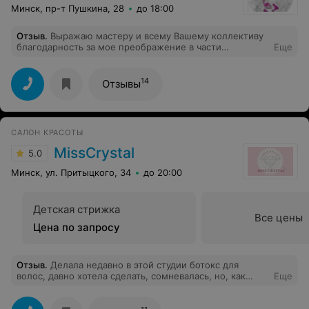
Минск, пр-т Пушкина, 28
до 18:00
Отзыв
.
Выражаю мастеру и всему Вашему коллективу
благодарность за мое преображение в части
Еще
окрашивания волос. Очень точно был подобран тон.
Волосы в прекрасном состоянии, я очень довольна
мастером и его высокопрофессиональным
14
Отзывы
исполнением работы.
САЛОН КРАСОТЫ
MissCrystal
5.0
Минск, ул. Притыцкого, 34
до 20:00
Детская стрижка
Все цены
Цена по запросу
Отзыв
.
Делала недавно в этой студии ботокс для
волос, давно хотела сделать, сомневалась, но, как
Еще
оказалось, зря! Мастер так внимательно подошла к
моим непослушным и пушистым волосам, что я
доверилась и расслабилась! Результат превзошел все