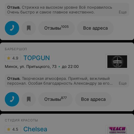
Отзыв
.
Стрижка на высоком уровне Всё понравилось
Очень быстро и самое главное качественно.
Еще
1005
Отзывы
Все адреса
БАРБЕРШОП
TOPGUN
4.9
Минск, ул. Притыцкого, 73
до 22:00
Отзыв
.
Творческая атмосфера. Приятный, вежливый
персонал. Особая благодарность Александру за его
Еще
мастерство и талант. В следующий раз - только в
Топган ! :)
877
Отзывы
Все адреса
СТУДИЯ КРАСОТЫ
Chelsea
4.5