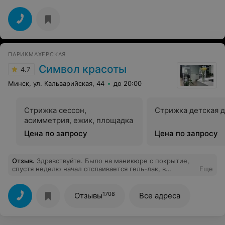
осталась очень довольна и меня отметили на
торжестве))) , а также вожу к ней подстригать двух
маленьких сыновей, всегда подстрижет так как нужно,
что зачастую не получается у других парикмахеров.
Светлана всегда на позитиве и в хорошем настроении,
что очень важно для клиента!!! Спасибо большое
хозяину парикмахерской за такого парикмахера!!!
ПАРИКМАХЕРСКАЯ
Символ красоты
4.7
Минск, ул. Кальварийская, 44
до 20:00
Стрижка сессон,
Стрижка детская д
асимметрия, ежик, площадка
Цена по запросу
Цена по запросу
Отзыв
.
Здравствуйте. Было на маникюре с покрытие,
спустя неделю начал отслаивается гель-лак, в
Еще
некоторых местах лак не просох и играет. Не очень
приятно, когда спустя неделю нужно переделывать
ногти (
1708
Отзывы
Все адреса