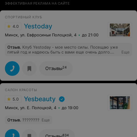
ЭФФЕКТИВНАЯ РЕКЛАМА НА САЙТЕ
СПОРТИВНЫЙ КЛУБ
Yestoday
4.0
Минск, ул. Евфросиньи Полоцкой, 4
до 21:00
Отзыв
.
Клуб Yestoday - мое место силы. Посещаю уже
пятый год и надеюсь быть с вами еще очень долго.
Еще
Отличный персонал, тренировки на любой вкус, много
мероприятий. Всем рекомендую
24
Отзывы
САЛОН КРАСОТЫ
Yesbeauty
5.0
Минск, ул. Е. Полоцкой, 4
до 19:00
Отзыв
.
????????
Еще
834
Отзывы