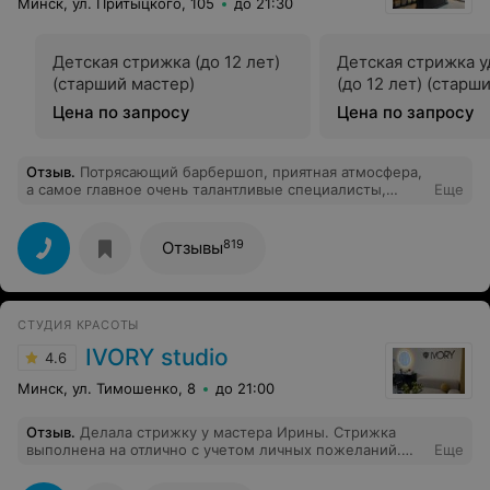
Минск, ул. Притыцкого, 105
до 21:30
Детская стрижка (до 12 лет)
Детская стрижка 
(старший мастер)
(до 12 лет) (старш
Цена по запросу
Цена по запросу
Отзыв
.
Потрясающий барбершоп, приятная атмосфера,
а самое главное очень талантливые специалисты,
Еще
спасибо огромное Юле, сын просто в восторге.
819
Отзывы
СТУДИЯ КРАСОТЫ
IVORY studio
4.6
Минск, ул. Тимошенко, 8
до 21:00
Отзыв
.
Делала стрижку у мастера Ирины. Стрижка
выполнена на отлично с учетом личных пожеланий.
Еще
Отдельная благодарность администратору Анастасия
за вежливость и приветливость.