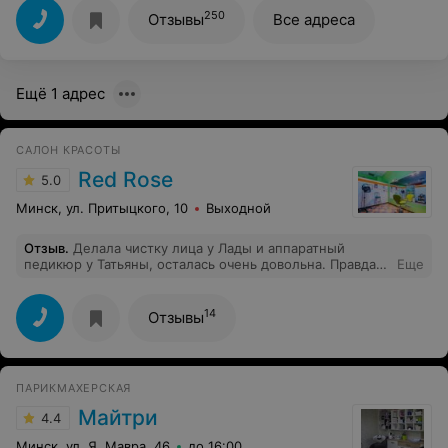
250
Отзывы
Все адреса
Ещё 1 адрес
САЛОН КРАСОТЫ
Red Rose
5.0
Минск, ул. Притыцкого, 10
Выходной
Отзыв
.
Делала чистку лица у Лады и аппаратный
педикюр у Татьяны, осталась очень довольна. Правда,
Еще
администратор настолько невежливо отвечает по
телефону, что приходить больше не хочется
14
Отзывы
ПАРИКМАХЕРСКАЯ
Майтри
4.4
Минск, ул. Я. Мавра, 46
до 16:00