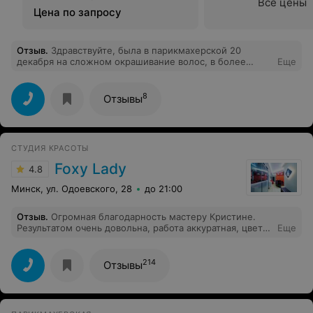
Все цены
Цена по запросу
Отзыв
.
Здравствуйте, была в парикмахерской 20
декабря на сложном окрашивание волос, в более
Еще
светлый цвет, покрасили хорошо, цвет понравился
очень, здесь вопросов нет, но мастер толи
передержала краску, либо есть другая причина, после
8
Отзывы
мытья головы дома я понимаю что весь светлый волос
у меня тянется как резинка, вывод один после
покраски можно остаться без волос.
СТУДИЯ КРАСОТЫ
Foxy Lady
4.8
Минск, ул. Одоевского, 28
до 21:00
Отзыв
.
Огромная благодарность мастеру Кристине.
Результатом очень довольна, работа аккуратная, цвет
Еще
как и хотела!
214
Отзывы