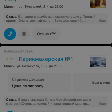
Минск, пер. Тучинский, 2
до 21:00
Отзыв
.
Большое спасибо за оказанную услугу. Теплый
прием. Очень уютный салон. Большое спасибо
Еще
Александре Александровне за подарочный сертификат
№ 269. Счастья, здоровья, любви и процветания в
бизнесе Вам. Всем огромнейшая благодарность.
152
Отзывы
Пилипенко А.Г.
ПАРИКМАХЕРСКАЯ
Парикмахерская №1
2.1
Минск, ул. Бельского, 10
до 21:00
Стрижка детская
Все цены
Цена по запросу
Отзыв
.
Была у мастера Ольги Михайловой,это мега
мастер,!!!Очень вежливый и талантливый мастер
Еще
своего дела!Я очень осталась довольна,теперь хожу
только к ней!!!Рекомендую!!!