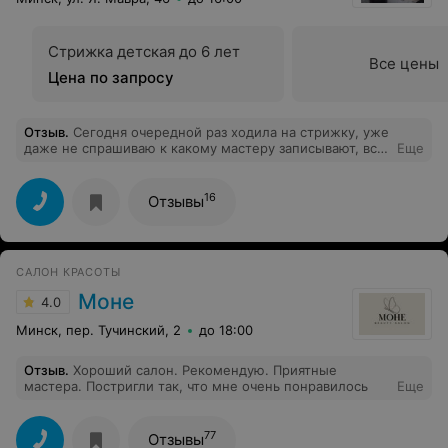
Стрижка детская до 6 лет
Все цены
Цена по запросу
Отзыв
.
Сегодня очередной раз ходила на стрижку, уже
даже не спрашиваю к какому мастеру записывают, все
Еще
девушки просто супер, золотые ручки, приветливые!
Хожу в эту парикмахерскую уже несколько лет и
всегда очень довольна! Сегодня стриглась у Анастасии,
16
Отзывы
умница, золотые руки! И девушка на рецепшен,
кажется Ирина, само очарование! Хозяину нужно
очень ценить таких работников и регулярно платить
премию! Спасибо огромное!
САЛОН КРАСОТЫ
Моне
4.0
Минск, пер. Тучинский, 2
до 18:00
Отзыв
.
Хороший салон. Рекомендую. Приятные
мастера. Постригли так, что мне очень понравилось
Еще
77
Отзывы