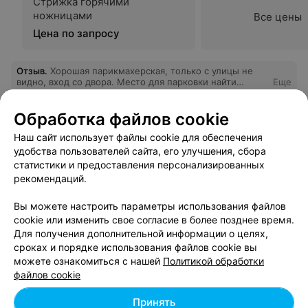
Стрижка горячими
ножницами
Все цены
Цена по запросу
Отзыв
.
Хорошая парикмахерская, только с улицы не
видно, вход со двора. Место для парковки найти
Еще
можно, рядом автобусы 100, 111.
Обработка файлов cookie
1
Отзывы
Наш сайт использует файлы cookie для обеспечения
удобства пользователей сайта, его улучшения, сбора
статистики и предоставления персонализированных
рекомендаций.
Вам будет интересно
Вы можете настроить параметры использования файлов
cookie или изменить свое согласие в более позднее время.
Стрижка волос средней длины в Беларуси
Для получения дополнительной информации о целях,
сроках и порядке использования файлов cookie вы
можете ознакомиться с нашей
Политикой обработки
Детские стрижки в Беларуси
файлов cookie
Принять