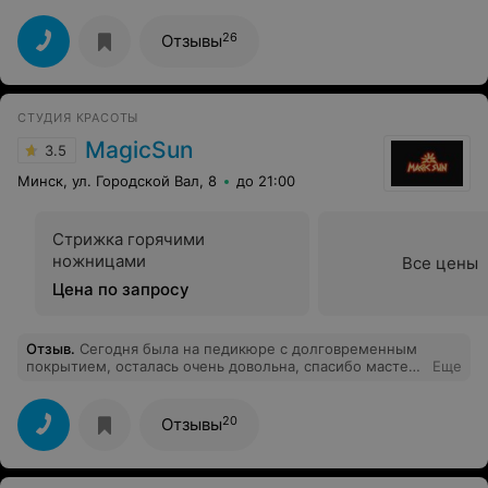
26
Отзывы
СТУДИЯ КРАСОТЫ
MagicSun
3.5
Минск, ул. Городской Вал, 8
до 21:00
Стрижка горячими
ножницами
Все цены
Цена по запросу
Отзыв
.
Сегодня была на педикюре с долговременным
покрытием, осталась очень довольна, спасибо мастеру
Еще
Евгении за отличную работу, она действительно
мастер своего дела! Приду ещё обязательно в этот
салон)
20
Отзывы