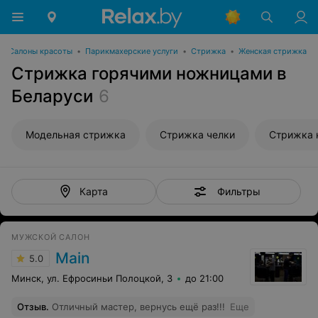
Салоны красоты
•
Парикмахерские услуги
•
Стрижка
•
Женская стрижка
Стрижка горячими ножницами в
Беларуси
6
Модельная стрижка
Стрижка челки
Стрижка 
Фильтры
Карта
МУЖСКОЙ САЛОН
Main
5.0
Минск, ул. Ефросиньи Полоцкой, 3
до 21:00
Отзыв
.
Отличный мастер, вернусь ещё раз!!!
Еще