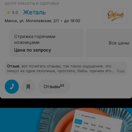
ЦЕНТР КРАСОТЫ И ЗДОРОВЬЯ
Жеталь
5.0
Минск, ул. Могилевская, 2/1
до 19:00
Стрижка горячими
ножницами
Все цены
Цена по запросу
Отзыв
.
вот почитать отзывы, так такое ощущение, что
пишут их одни склочные, простите, бабы. причем это
Еще
встречается абсолютно на всех страницах подобных
заведений. попробуйте улыбаться людям, возможно
ответят тем же и вам, а то заявляются и командным
88
Отзывы
тоном просят выполнить немедленно любой каприз.
более того, здесь не консультация, чтобы задавать
вопросы по поводу цен и прочего, сайты не обязаны
выставлять прайс и если у вас не получается приехать
вовремя, значит неправильно время рассчитали, а если
так, то администратор не обязана входить в ваше
положение. если есть место, она обязательно его вам
предложит, а если нет, то это исключительно ваши
проблемы.