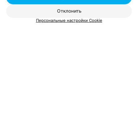
Женская стрижка в Беларуси
Отклонить
Персональные настройки Cookie
Добавить компанию
Добавить специалиста
О проекте
Новости проекта
Размещение рекламы
Вакансии
Публичный договор
Способы оплаты
Публичный договор по использованию сервиса
«Афиша»
Пользовательское соглашение
Написать в поддержку