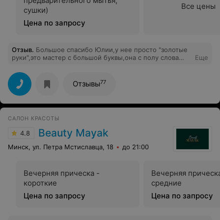
предварительного мытья,
Все цены
сушки)
Цена по запросу
Отзыв
.
Большое спасибо Юлии,у нее просто "золотые
руки",это мастер с большой буквы,она с полу слова
Еще
понимает,что вам нужно.А так же хочу выразить свою
благодарность новой администрации,интерьер просто
Супер.
77
Отзывы
САЛОН КРАСОТЫ
Beauty Mayak
4.8
Минск, ул. Петра Мстиславца, 18
до 21:00
Вечерняя прическа -
Вечерняя прическа
короткие
средние
Цена по запросу
Цена по запросу