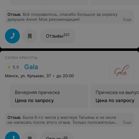
Отзыв
.
Всё понравилось, спасибо большое за окраску
девушке Анне! Мои рекомендации!
Еще
337
Отзывы
САЛОН КРАСОТЫ
Gala
5.0
Минск, ул. Кульман, 37
до 20:00
Вечерняя прическа
Прическа на выпу
Цена по запросу
Цена по запросу
Отзыв
.
Была 6-го числа у мастера Татьяны и не мола
не написать после этого отзыв. Только положительные
Еще
эмоции! Очень уютно, атмосфера действительно
приятная. Сама прическа очень понравилась. И,
естественно, не оставили равнодушной подарки. Еще
36
Отзывы