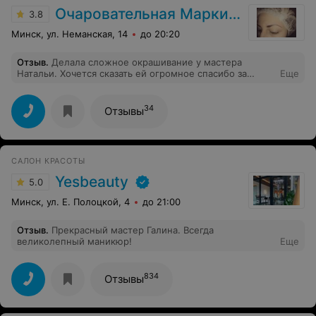
Очаровательная Маркиза
3.8
Минск, ул. Неманская, 14
до 20:20
Отзыв
.
Делала сложное окрашивание у мастера
Натальи. Хочется сказать ей огромное спасибо за
Еще
качественно выполненную работу. Наталья
профессионал своего дела. Я получила огромное
удовольствие и от процесса, и от результата. Спасибо!
34
Отзывы
Всем рекомендую!
САЛОН КРАСОТЫ
Yesbeauty
5.0
Минск, ул. Е. Полоцкой, 4
до 21:00
Отзыв
.
Прекрасный мастер Галина. Всегда
великолепный маникюр!
Еще
834
Отзывы