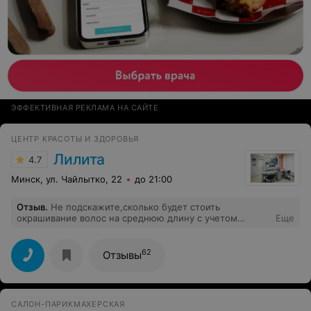
ЭФФЕКТИВНАЯ РЕКЛАМА НА САЙТЕ
ЦЕНТР КРАСОТЫ И ЗДОРОВЬЯ
Лилита
4.7
Минск, ул. Чайлытко, 22
до 21:00
Отзыв
.
Не подскажите,сколько будет стоить
окрашивание волос на среднюю длину с учетом
Еще
мытья, материалов и укладки?
62
Отзывы
САЛОН-ПАРИКМАХЕРСКАЯ