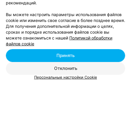
рекомендаций.
Окрашивание балаяж в районе Фрунзенский в
Вы можете настроить параметры использования файлов
Минске
cookie или изменить свое согласие в более позднее время.
Для получения дополнительной информации о целях,
сроках и порядке использования файлов cookie вы
можете ознакомиться с нашей
Политикой обработки
файлов cookie
Принять
Добавить компанию
Отклонить
Добавить специалиста
Персональные настройки Cookie
О проекте
Новости проекта
Размещение рекламы
Вакансии
Публичный договор
Способы оплаты
Публичный договор по использованию сервиса
«Афиша»