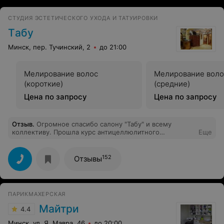
СТУДИЯ ЭСТЕТИЧЕСКОГО УХОДА И ТАТУИРОВКИ
Tабу
Минск, пер. Тучинский, 2
до 21:00
Мелирование волос
Мелирование воло
(короткие)
(средние)
Цена по запросу
Цена по запросу
Отзыв
.
Огромное спасибо салону "Табу" и всему
коллективу. Прошла курс антицеллюлитного
Еще
обертывания. Процедура очень эффективная. Живот
подтянулся, бока пропали. Я осталась очень довольна.
Даже исчез целлюлит.
152
Отзывы
ПАРИКМАХЕРСКАЯ
Майтри
4.4
Минск, ул. Я. Мавра, 46
до 20:00