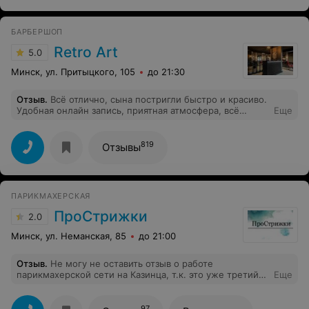
БАРБЕРШОП
Retro Art
5.0
Минск, ул. Притыцкого, 105
до 21:30
Отзыв
.
Всё отлично, сына постригли быстро и красиво.
Удобная онлайн запись, приятная атмосфера, всё
Еще
супер!
819
Отзывы
ПАРИКМАХЕРСКАЯ
ПроСтрижки
2.0
Минск, ул. Неманская, 85
до 21:00
Отзыв
.
Не могу не оставить отзыв о работе
парикмахерской сети на Казинца, т.к. это уже третий
Еще
прецедент. То мастер Вероника перед корпоративом
постригла так коротко, что хотелось плакать и ходить в
платочке, хотя я и просила определенную длину. То
97