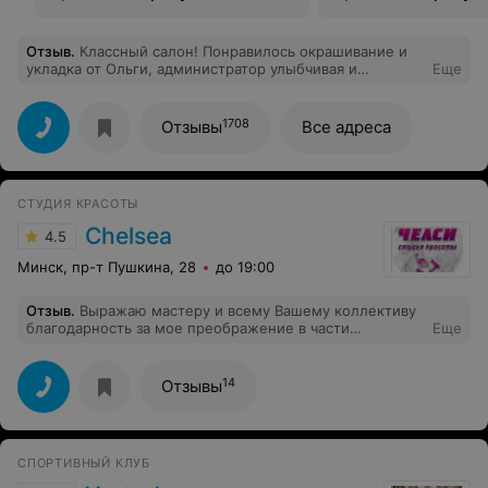
Отзыв
.
Классный салон! Понравилось окрашивание и
укладка от Ольги, администратор улыбчивая и
Еще
обаятельная девушка. Я точно вернусь сюда вновь!
1708
Отзывы
Все адреса
СТУДИЯ КРАСОТЫ
Chelsea
4.5
Минск, пр-т Пушкина, 28
до 19:00
Отзыв
.
Выражаю мастеру и всему Вашему коллективу
благодарность за мое преображение в части
Еще
окрашивания волос. Очень точно был подобран тон.
Волосы в прекрасном состоянии, я очень довольна
мастером и его высокопрофессиональным
14
Отзывы
исполнением работы.
СПОРТИВНЫЙ КЛУБ