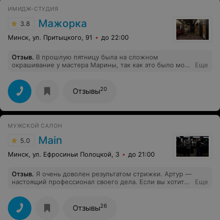
ИМИДЖ-СТУДИЯ
Мажорка
3.8
Минск, ул. Притыцкого, 91
до 22:00
Отзыв
.
В прошлую пятницу была на сложном
окрашивание у мастера Марины, так как это было моё
Еще
первое окрашивание, очень переживала за состояние
волос, но благодаря Марине, мои переживания
развеялись, после окрашивания волосы живые,
20
Отзывы
блестят, результатом очень довольна, просто
профессионал своего дела Очень приятный,
отзывчивый мастер) Благодарю Вас)
МУЖСКОЙ САЛОН
Main
5.0
Минск, ул. Ефросиньи Полоцкой, 3
до 21:00
Отзыв
.
Я очень доволен результатом стрижки. Артур —
настоящий профессионал своего дела. Если вы хотите
Еще
получить качественный результат, то вам к нему.
26
Отзывы