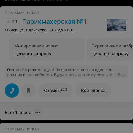
цвет(что очень осложняло работу мастера)и не
можете оценивать здраво сложность и качество
выполненых работ.Фото мастера.
ПАРИКМАХЕРСКАЯ
Парикмахерская №1
2.1
Минск, ул. Бельского, 10
до 21:00
Мелирование волос
Окрашивание омб
Цена по запросу
Цена по запросу
Отзыв
.
Не рекомендую! Покрасить волосы в один тон,
для них и то проблема. Будьте готовы к тому, что вам
Еще
покрасят не только волосы но и лицо.
250
Отзывы
Все адреса
Ещё 1 адрес
ПАРИКМАХЕРСКАЯ