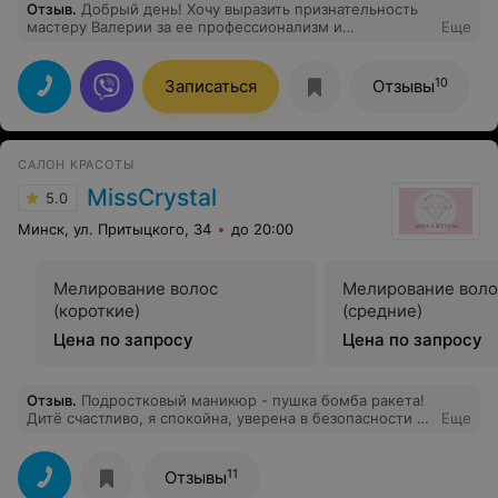
Отзыв
.
Добрый день! Хочу выразить признательность
мастеру Валерии за ее профессионализм и
Еще
индивидуальный подход !Я не первый раз делала
татуаж бровей и есть с чем сравнивать,
предварительно прочитав отзывы решила довериться
10
Записаться
Отзывы
Валерии. Предложила ей сделать татуаж в волосковой
технике. Брови получились
аккуратными,воздушными,естественными именно
такими, как я хотела, без резких границ!Моему
САЛОН КРАСОТЫ
восхищению нет предела! Спасибо большое вам
Валерия , однозначно рекомендую и вернусь ещё раз!
MissCrystal
5.0
Минск, ул. Притыцкого, 34
до 20:00
Мелирование волос
Мелирование воло
(короткие)
(средние)
Цена по запросу
Цена по запросу
Отзыв
.
Подростковый маникюр - пушка бомба ракета!
Дитё счастливо, я спокойна, уверена в безопасности и
Еще
стерильности. Идеальная обработка, гипоаллергенное
покрытие (нам важно).
11
Отзывы