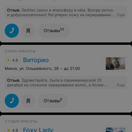
профессионализм!
Отзыв
.
Люблю салон и атмосферу в нём. Всегда уютно
и доброжелательно! Регулярно хожу на окрашивание
Еще
волос и стрижку к Татьяне Кулеш.
55
Отзывы
САЛОН КРАСОТЫ
Виторио
4.6
Минск, ул. Ольшевского, 28
до 21:00
Отзыв
.
Здравствуйте, была в парикмахерской 20
декабря на сложном окрашивание волос, в более
Еще
светлый цвет, покрасили хорошо, цвет понравился
очень, здесь вопросов нет, но мастер толи
передержала краску, либо есть другая причина, после
8
Отзывы
мытья головы дома я понимаю что весь светлый волос
у меня тянется как резинка, вывод один после
покраски можно остаться без волос.
СТУДИЯ КРАСОТЫ
Foxy Lady
4.8