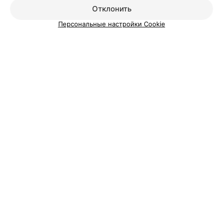
Отклонить
Персональные настройки Cookie
ЭФФЕКТИВНАЯ РЕКЛАМА НА САЙТЕ
Смотрите также
Парикмахерские в Малиновке в Минске
Химическая завивка волос в м-р Малиновка в
Минске
Укладка волос в м-р Малиновка в Минске