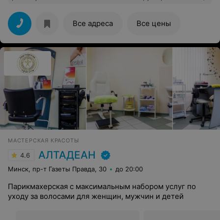
знает подход к каждому клиенту понимает с
полуслова и если я хочу что-либо он всегда советует
подойдет или нет. Свою работу делает качественно и
Все адреса
Все цены
хорошо. Побольше бы таких мастеров. Спасибо
большое и администратору всегда вежливая и
приятная. Всем советую этот салон.
МАСТЕРСКАЯ КРАСОТЫ
АЛТАДЕАН
4.6
Минск, пр-т Газеты Правда, 30
до 20:00
Парикмахерская с максимальным набором услуг по
уходу за волосами для женщин, мужчин и детей