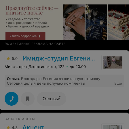
администратор не перезванивает накануне, как это в
других салонах принято.
ЭФФЕКТИВНАЯ РЕКЛАМА НА САЙТЕ
Имидж-студия Евгении Пилеко
5.0
Минск, пр-т Дзержинского, 122
до 20:00
Отзыв
.
Благодарю Евгения за шикарную стрижку
Сегодня целый день получаю комплекты
Еще
7
Отзывы
САЛОН КРАСОТЫ
Акцент
4.3