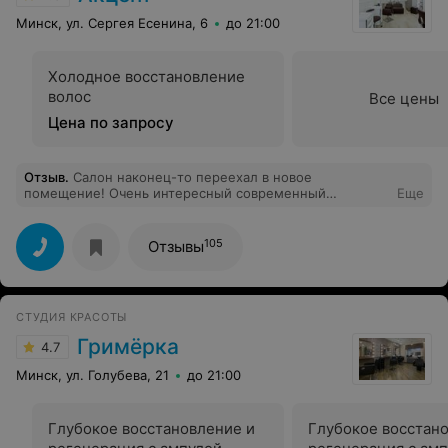
Минск, ул. Сергея Есенина, 6
до 21:00
Холодное восстановление
волос
Все цены
Цена по запросу
Отзыв
.
Салон наконец-то переехал в новое
помещение! Очень интересный современный
Еще
интерьер, коллектив практически тот же, цены не
изменились + сейчас действуют акции.Открылся
кабинет спа - была на процедуре у мастера-мужчины
105
Отзывы
(к сожалению, не запомнила имя) - очень
понравилось. Успехов на новом месте!
СТУДИЯ КРАСОТЫ
Гримёрка
4.7
Минск, ул. Голубева, 21
до 21:00
Глубокое восстановление и
Глубокое восстан