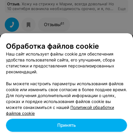
Отзыв
.
Хожу на стрижку к Марии, всегда довольна! Но
10 сентября возникла необходимость срочно, и я, по
Еще
рекомендации администратора салона, пошла на
стрижку к Светлане. Была разочарована. Решила
постричь сына. Попала опять к Светлане. И опять
61
Отзывы
полная ерунда. Уровень государственной
парикмахерской. Не умеет она классно стричь.
"Мастерство" ее не доросло до уровня салона!!!
Работать ей над собой и работать!
Обработка файлов cookie
Наш сайт использует файлы cookie для обеспечения
удобства пользователей сайта, его улучшения, сбора
статистики и предоставления персонализированных
рекомендаций.
Вы можете настроить параметры использования файлов
cookie или изменить свое согласие в более позднее время.
Для получения дополнительной информации о целях,
сроках и порядке использования файлов cookie вы
можете ознакомиться с нашей
Политикой обработки
файлов cookie
Принять