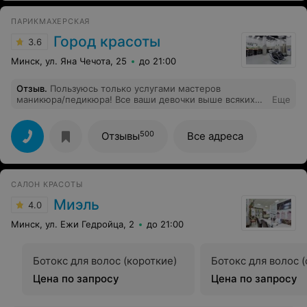
ПАРИКМАХЕРСКАЯ
Город красоты
3.6
Минск, ул. Яна Чечота, 25
до 21:00
Отзыв
.
Пользуюсь только услугами мастеров
маникюра/педикюра! Все ваши девочки выше всяких
Еще
похвал,умнички,очень старательные,настоящие
мастера! А улыбка Ирины всегда поднимает
настроение!!! Огромное спасибо! Цена/качество на
500
Отзывы
Все адреса
высоте!
САЛОН КРАСОТЫ
Миэль
4.0
Минск, ул. Ежи Гедройца, 2
до 21:00
Ботокс для волос (короткие)
Ботокс для волос 
Цена по запросу
Цена по запросу