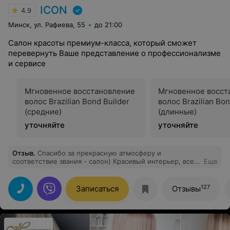
ICON
4.9
Минск, ул. Рафиева, 55
до 21:00
Салон красоты премиум-класса, который сможет
перевернуть Ваше представление о профессионализме
и сервисе
Мгновенное восстановление
Мгновенное восст
волос Brazilian Bond Builder
волос Brazilian Bon
(средние)
(длинные)
уточняйте
уточняйте
Отзыв
.
Спасибо за прекрасную атмосферу и
соответствие звания - салон) Красивый интерьер, все
Еще
гармонично и со вкусом. Приветливый администратор,
улыбчивая и позитивная девушка, предложила сразу
кофе) Отдельное спасибо стилисту Николаю, мастер
127
Записаться
Отзывы
своего дела, наблюдая за процессом стрижки,
поражалась ловкости рук) Создал красивую стрижку,
новый образ, мне понравилось! Конечно, в моем лице
Вы обрели ещё одного постоянного клиента. Желаю
Вам процветания и хороших благодарных клиентов)