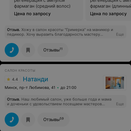
регенерация с ампулой
регенерация с ам
фармаган (средний волос)
фармаган (длинный
Цена по запросу
Цена по запросу
Отзыв
.
Хожу в салон красоты "Гримерка" на маникюр и
педикюр. Хочу выразить благодарность мастеру
Еще
Наталье. Очень ответственная в своей работе,
качественно и аккуратно делает педикюр. К каждому
клиенту подходит индивидуально. Я всегда довольна и
11
Отзывы
ухожу с красивыми ноготочками и ухоженными
ножками! Советую!
САЛОН КРАСОТЫ
Натанди
4.4
Минск, пр-т Любимова, 41
до 21:00
Отзыв
.
Наш любимый салон, уже больше года и мама
и доченьки с удовольствием посещаем мастеров
Еще
салона. Стрижка, маникюр и педикюр - наши
основные услуги, всегда довольны и качеством работ и
отношением к клиенту! Процветания и здравия всему
59
Отзывы
коллективу!