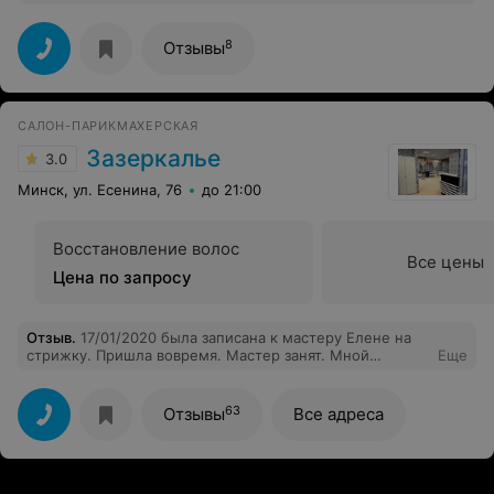
плешивой и обскубленной головой после другого
барбершопа. Ещё раз спасибо за тёплый приём и
качественную работу салону «Золотые ножницы» пр-т.
8
Отзывы
Дзержинского,131.
САЛОН-ПАРИКМАХЕРСКАЯ
Зазеркалье
3.0
Минск, ул. Есенина, 76
до 21:00
Восстановление волос
Все цены
Цена по запросу
Отзыв
.
17/01/2020 была записана к мастеру Елене на
стрижку. Пришла вовремя. Мастер занят. Мной
Еще
занялась другая парикмахер. Пожелания не учла. На
мои просьбы профилировать кончики стала
переубеждать, что не нужно. Итог: придя домой,
63
Отзывы
Все адреса
обнаружила торчащие участки волос. Стрижка не
укладывается. После стрижки посушили волосы
феном, а посчитали как укладку! То есть цена стрижки
сушка))) В дешевой парикмахерской стригут лучше. И