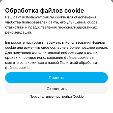
Обработка файлов cookie
Наш сайт использует файлы cookie для обеспечения
удобства пользователей сайта, его улучшения, сбора
Вам будет интересно
статистики и предоставления персонализированных
рекомендаций.
Где поесть тартар в Гомеле
Вы можете настроить параметры использования файлов
cookie или изменить свое согласие в более позднее время.
Для получения дополнительной информации о целях,
Где поесть салат «Цезарь» в Гомеле
сроках и порядке использования файлов cookie вы
можете ознакомиться с нашей
Политикой обработки
файлов cookie
Где попробовать мороженое в Гомеле
Принять
Отклонить
Персональные настройки Cookie
Добавить компанию