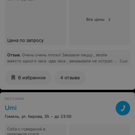
Все цены
Цена по запросу
Отзыв
.
Очень очень плохо! Заказали пиццу , везли
вместо одного часа -два часа , заказывали не острую ,
Еще
приехала очень острая пицца! Тесто тонкое, пиццей
даже и не пахнет ! В итоге испорченный вечер!
В избранное
4 отзыва
Больше там заказывать не буду!(
РЕСТОРАН
Umi
Гомель, ул. Кирова, 35
до 23:00
Соба с говядиной в
перечном соусе