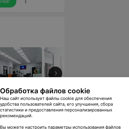
sApp
Обработка файлов cookie
Наш сайт использует файлы cookie для обеспечения
удобства пользователей сайта, его улучшения, сбора
нная и проверенная
статистики и предоставления персонализированных
рекомендаций.
-
40
%
-
40
%
Вы можете настроить параметры использования файлов
юр
Комбинированный маникюр
Маникюр