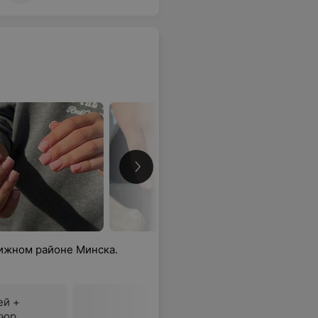
тижном районе Минска.
ей +
кюр