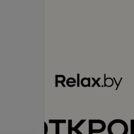
Подробнее
с укреплением
Маникюр с покрытием
френч
обычным лаком
70 руб.
телефону
Запись по телефону
Записаться
Записаться