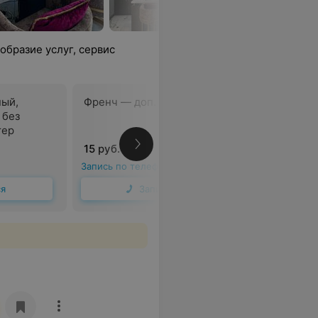
образие услуг, сервис
ный,
Френч — доп. услуга
 без
тер
В
15 руб.
Запись по телефону
ся
Записаться