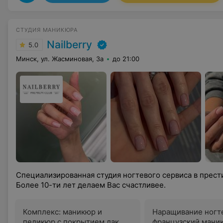
СТУДИЯ МАНИКЮРА
Nailberry
5.0
Минск, ул. Жасминовая, 3а
до 21:00
Специализированная студия ногтевого сервиса в прес
Более 10-ти лет делаем Вас счастливее.
Комплекс: маникюр и
Наращивание ногт
педикюр с покрытием лак
французский мани