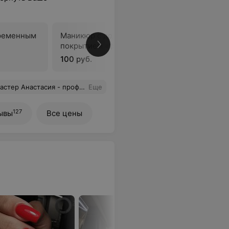
ременным
Маникюр с долговременным
Маникюр 
покрытием «френч»
100 руб.
75 руб.
ый лучший салон, обслуживание всегда на высшем уровне!
Еще
127
ывы
Все цены