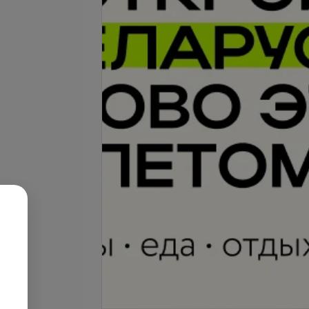
Подробнее
-
40
%
-
40
%
 с долговременным
Маникюр с долговременным