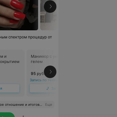
лным спектром процедур от
м и
Маникюр с укреплением
Маникюр 
покрытием
гелем
гелем + 
95 руб.
110 руб.
Запись по телефону
Запись по 
ся
Записаться
 итоговую красоту на голове
Еще