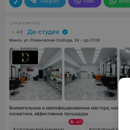
Telegram
Viber
What
САЛОН КРАСОТЫ
Да-студия
4.9
Минск, ул. Романовская Слобода, 24
до 21:00
Внимательные и квалифицированные мастера, качестве
косметика, эффективные процедуры
-
40
%
Классический маникюр
Аппаратный маник