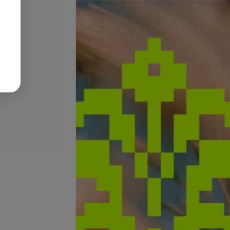
ем
покрытием «френч»
.
86 руб.
63 руб.
105 руб.
Подробнее