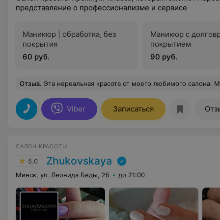
представление о профессионализме и сервисе
Маникюр | обработка, без
Маникюр с долгов
покрытия
покрытием
60 руб.
90 руб.
Отзыв
.
Эта нереальная красота от моего любимого салона. Мастер Анастасия - профессионал, настоящий мастер и отличный человек. Сам
Viber
Записаться
Отз
САЛОН КРАСОТЫ
Zhukovskaya
5.0
Минск, ул. Леонида Беды, 2б
до 21:00