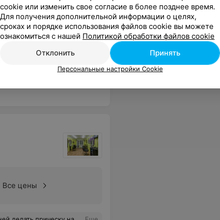
cookie или изменить свое согласие в более позднее время.
Для получения дополнительной информации о целях,
Все цены
сроках и порядке использования файлов cookie вы можете
ознакомиться с нашей
Политикой обработки файлов cookie
Отклонить
Принять
у, очень хорошее уютное место с отличными мастерами.
Еще
Персональные настройки Cookie
Все цены
 на позитиве и в хорошем настроении, что очень важно для клиента!!! Спасибо большое хозяину парикмахерской за такого парикмахера!!!
Еще