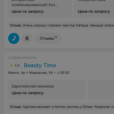
комбинированный) без
покрытития лаком
Цена по запросу
Цена по запросу
Отзыв
.
Очень хорошо стрижет мастер Наташа. Умница! спас
77
Отзывы
СТУДИЯ КРАСОТЫ
Beauty Time
4.8
Минск, пр-т Машерова, 54
с 09:00
Европейский маникюр
Цена по запросу
Отзыв
.
Сделала вельвет и ботокс ресниц у Юлии. Результат потрясающий. Юлия не только профессионал своего дела, но и очень приятная, обходительная, тактичная. Располагает к себе, грамотно объясняет суть новой процедуры, даёт нужные советы по уходу. Я совсем недавно стала посещать этот салон, но именно благодаря Юлии, он вызывает у меня стремление п