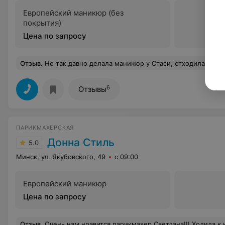
Европейский маникюр (без
покрытия)
Цена по запросу
Отзыв
.
Не так давно делала маникюр у Стаси, отходила больше месяца и они в идеальном состоянии!!! Спасибо огромное за вашу работ
6
Отзывы
ПАРИКМАХЕРСКАЯ
Донна Стиль
5.0
Минск, ул. Якубовского, 49
с 09:00
Европейский маникюр
Цена по запросу
Отзыв
.
Очень нам нравится парикмахер Светлана!!! Ходила к ней делать прическу на длинные волосы, осталась очень довольна и меня отметили на торжестве))) , а также вожу к ней подстригать двух маленьких сыновей, всегда подстрижет так как нужно, что зачастую не получается у других парикмахеров. Светлана всегда