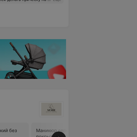
кий без
Маникюр европейский с
покрытием лака