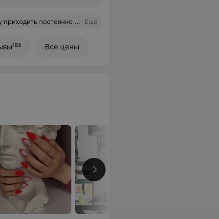
ть постоянно именно сюда♥️
Еще
188
ывы
Все цены