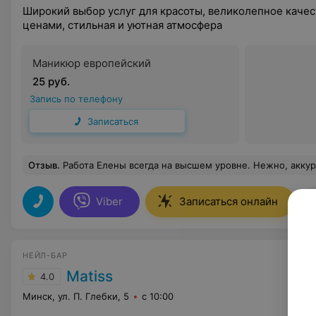
Широкий выбор услуг для красоты, великолепное каче
ценами, стильная и уютная атмосфера
Маникюр европейский
25 руб.
Запись по телефону
Записаться
Отзыв
.
Работа Елены всегда на высшем уровне. Нежно, аккуратно, с заботой о клиенте. К
Viber
Записаться онлайн
НЕЙЛ-БАР
Matiss
4.0
Минск, ул. П. Глебки, 5
с 10:00