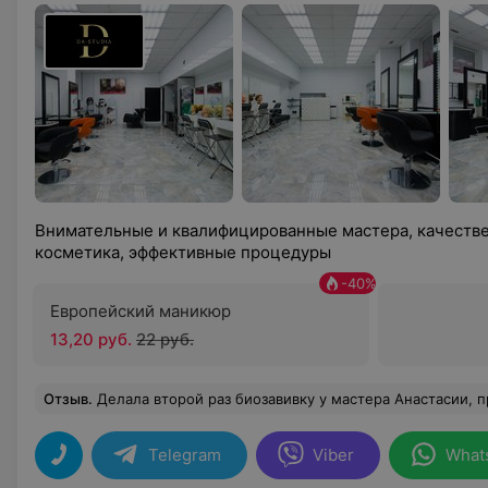
Внимательные и квалифицированные мастера, качестве
косметика, эффективные процедуры
-
40
%
Европейский маникюр
13,20 руб.
22 руб.
Отзыв
.
Делала второй раз биозавивку у мастера Анастасии, прекрасно, локоны очень красивые, держаться долго. Мастер очень внимательная, добро
Telegram
Viber
What