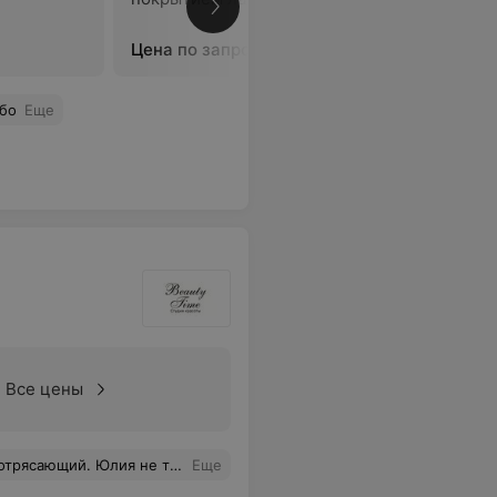
В
Цена по запросу
ибо
Еще
Все цены
осещать этот салон чаще и попробовать новые процедуры по уходу за лицом. Спасибо огромное за красоту, которую Юлия искусно создает на наших лицах!
Еще