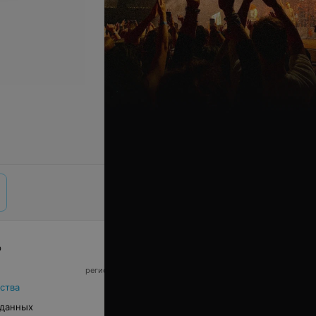
р
© 2026 ООО «Артокс Лаб», УНП 191700409,
регистрирующий орган - Минский горисполком
|
220012, Республика Беларусь, г. Минск,
ства
улица Толбухина, 2, пом. 16 | info@relax.by
 данных