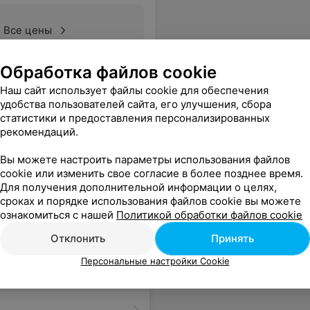
Все цены
Обработка файлов cookie
, нанесли элементарно без базового покрытия и уже сегодня лак на больших пальцах начал стираться. Время всей работы - 45 минут.Приятным за всю процедуру было лишь скрабирование и последующее нанесение крема, которое на удивление заняло чуть больше времени, чем обработка стоп.Отвратительная работа!
Еще
Наш сайт использует файлы cookie для обеспечения
удобства пользователей сайта, его улучшения, сбора
статистики и предоставления персонализированных
рекомендаций.
Вы можете настроить параметры использования файлов
cookie или изменить свое согласие в более позднее время.
Для получения дополнительной информации о целях,
сроках и порядке использования файлов cookie вы можете
ознакомиться с нашей
Политикой обработки файлов cookie
Отклонить
Принять
Персональные настройки Cookie