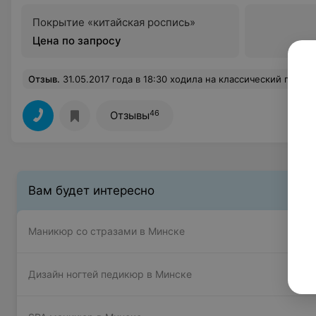
Покрытие «китайская роспись»
Цена по запросу
Отзыв
.
31.05.2017 года в 18:30 ходила на классический педикюр (уточнила время, т.к. имя мастера не узнавала).Качество обслуживания оставляет желать лучшего! Обработка стоп представила из себя шлифование пилкой не более 2-ух минут для каждой ноги,никакой обработки натоптышей и пяточек, а просто финальная полировка, что крайне возмутило. Пальчики обработаны не аккуратно (с одним порезом), не проверялись вросшие ногти, ногтям только придали форму мягкой пилочкой. Работа выполнялась на скорую руку, складывалось такое ощущение, что мастер постоянно куда-то опаздывает и крайне не уважает то, чем занимается. Покрытие выбрала обычным лаком, который оказался невероятно дешевым и не качественным
46
Отзывы
Вам будет интересно
Маникюр со стразами в Минске
Дизайн ногтей педикюр в Минске