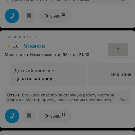
Идеальное место! Атмосфера "ВАУ!!!". Сервис и
материалы - на высшем уровне! Мне посчастливилось
познакомиться со Светланой и Елизаветой. Девочки-
12
Отзывы
красотки, профессионалы своего дела! Теперь
маникюр и педикюр только в этой студии!
САЛОН КРАСОТЫ
Visavis
5.0
Минск, пр-т Независимости, 93
до 21:00
Детский маникюр
Все цены
Цена по запросу
Отзыв
.
Большое спасибо за отличную работу мастера
Марины. Мастер прислушалась к моим пожеланиям, а
Еще
также дала свои рекомендации. Я хотела кардинально
поменять свой образ, и мастер сделала мне стильную
стрижку, которую я могу сама без труда укладывать!
83
Отзывы
Спасибо большое салону за таких профессиональных и
талантливых мастеров! Обязательно приду ещё.