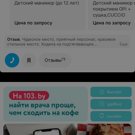
Детский маникюр (до 12 лет)
Детский маникюр 
покрытием OPI +
сушка,CUCCIO
Цена по запросу
Цена по запросу
Отзыв
.
Чудесное место, приятный персонал, красивое
стильное место. Ходила на подтягивающее
Еще
обертывание "Ягоды и шелк", просто поражена
эффектом, кожа стала упругой после первой
процедуры. Спасибо огромное девушке, которая
73
Отзывы
проводила обертывание, очень внимательная и
бережная. Теперь советую Бонжур всем своим
подружкам)