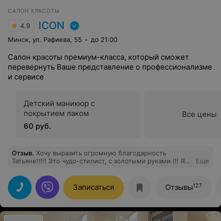
САЛОН КРАСОТЫ
ICON
4.9
Минск, ул. Рафиева, 55
до 21:00
Салон красоты премиум-класса, который сможет
перевернуть Ваше представление о профессионализме
и сервисе
Детский маникюр с
покрытием лаком
Все цены
60 руб.
Отзыв
.
Хочу выразить огромную благодарность
Татьяне!!!!! Это чудо-стилист, с золотыми руками !!! Я
Еще
уже собиралась обрезать свои, испорченные в других
салонах волосы и навсегда забыть об окрашивании ,
которое так хотела и не могла добиться((
127
Записаться
Отзывы
Посоветовали Татьяну - и о чудо! Я с шикарным
окрашиванием, чудесной стрижкой и качество волос
-просто восторг, они стали как шелк! Спасиииибо!!!!
Вы лучшие!!!!