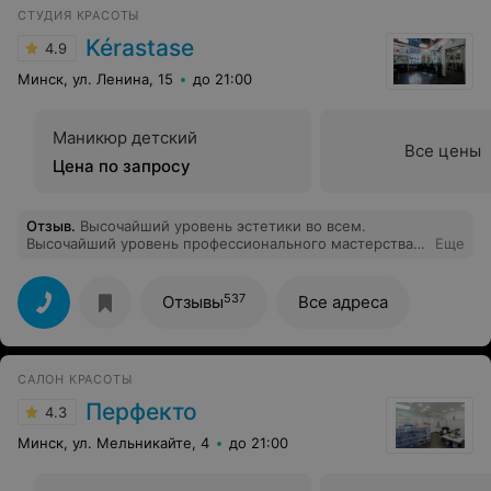
клиентов!!! :))
СТУДИЯ КРАСОТЫ
Kérastase
4.9
Минск, ул. Ленина, 15
до 21:00
Маникюр детский
Все цены
Цена по запросу
Отзыв
.
Высочайший уровень эстетики во всем.
Высочайший уровень профессионального мастерства.
Еще
Вот те впечатления, которые у меня остались после
визита в Институт красоты к Мастеру своего дела -
Аксинье. Прекрасно оформленные волосы - тот
537
Отзывы
Все адреса
результат, о котором мечтает каждый, кто идёт за
стрижкой. Он есть у меня. Спасибо, Аксинья! Спасибо,
Институт. До новых встреч!
САЛОН КРАСОТЫ
Перфекто
4.3
Минск, ул. Мельникайте, 4
до 21:00