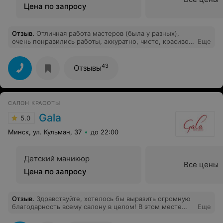
Цена по запросу
Отзыв
.
Отличная работа мастеров (была у разных),
очень понравились работы, аккуратно, чисто, красиво.
Еще
Одноразовый инструмент, что очень важно. Хороший
салон, приятный интерьер, богатая палитра для
выбора. Отличная система скидок! Спасибо!
43
Отзывы
САЛОН КРАСОТЫ
Gala
5.0
Минск, ул. Кульман, 37
до 22:00
Детский маникюр
Все цены
Цена по запросу
Отзыв
.
Здравствуйте, хотелось бы выразить огромную
благодарность всему салону в целом! В этом месте
Еще
собрались настоящие профессионалы своего дела!
Зайдя в салон, тебя всегда встретят с улыбкой,