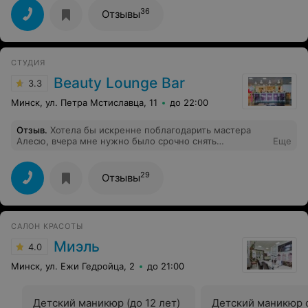
отдельная благодарность администратору Ларисе за
36
Отзывы
это! Весь коллектив приветлив и самое главное
ухожен, что не может не радовать глаз! За вай фай
тоже хочется выразить благодарность, вещь и вправду
нужная
СТУДИЯ
Beauty Lounge Bar
3.3
Минск, ул. Петра Мстиславца, 11
до 22:00
Отзыв
.
Хотела бы искренне поблагодарить мастера
Алесю, вчера мне нужно было срочно снять
Еще
долговременное покрытие другого мастера, меня
приняли в этот же день. Очень аккуратно сделала,
кропотливо, что спасибо ей огромное за это!Я очень
29
Отзывы
довольна результатом!
САЛОН КРАСОТЫ
Миэль
4.0
Минск, ул. Ежи Гедройца, 2
до 21:00
Детский маникюр (до 12 лет)
Детский маникюр 