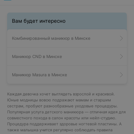
июня 2014! Советую всем, кто хочет отдохнуть душой
и телом, и совместить приятное с полезным,
обращаться к услугам салона "Бьюти". С уважением,
Ирина.
Вам будет интересно
Комбинированный маникюр в Минске
Маникюр CND в Минске
Маникюр Masura в Минске
Каждая девочка хочет выглядеть взрослой и красивой.
Юные модницы вовсю подражают мамам и старшим
сестрам, пробуют разнообразные уходовые процедуры.
Популярная услуга детского маникюра — отличная идея для
совместного похода в салон красоты или
нейл-студию
.
Процедура поддерживает здоровье ногтевой пластины. А
также малышка учится регулярно соблюдать правила