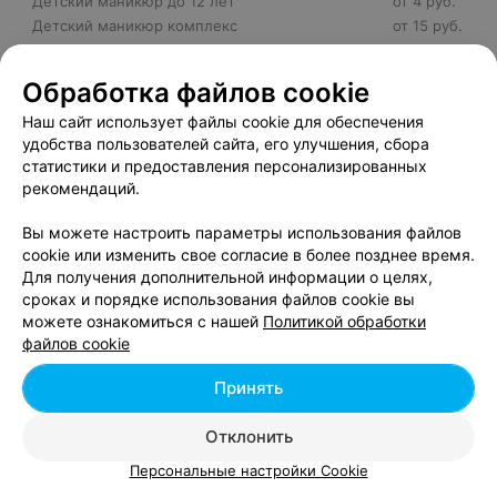
Детский маникюр до 12 лет
от 4 руб.
Детский маникюр комплекс
от 15 руб.
Детский маникюр с дизайном ногтей
от 32 руб.
Детский маникюр с покрытием лаком
от 30 руб.
Обработка файлов cookie
Детский маникюр+ покрытие лаком opi (до 12
от 20 руб.
лет)
Наш сайт использует файлы cookie для обеспечения
удобства пользователей сайта, его улучшения, сбора
Детский маникюр+покрытие прозрачным лаком
от 15 руб.
статистики и предоставления персонализированных
(до 12 лет)
рекомендаций.
Вы можете настроить параметры использования файлов
cookie или изменить свое согласие в более позднее время.
Для получения дополнительной информации о целях,
Добавить компанию
сроках и порядке использования файлов cookie вы
можете ознакомиться с нашей
Политикой обработки
файлов cookie
Добавить специалиста
Принять
Отклонить
Персональные настройки Cookie
О проекте
Новости проекта
Размещение рекламы