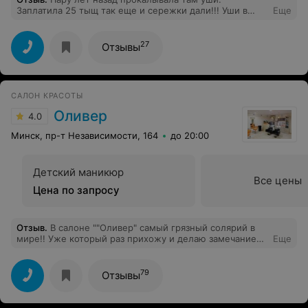
Заплатила 25 тыщ так еще и сережки дали!!! Уши в
Еще
полном порядке, завтро туда опять пойду еще ченить
проколю) Хороший салон)
27
Отзывы
САЛОН КРАСОТЫ
Оливер
4.0
Минск, пр-т Независимости, 164
до 20:00
Детский маникюр
Все цены
Цена по запросу
Отзыв
.
В салоне ""Оливер" самый грязный солярий в
мире!! Уже который раз прихожу и делаю замечание
Еще
администратору, но никто не реагирует.это кошмар!!
Антисанитария полная!!!Никому не советую там
загарать! Позор Вам!!!
79
Отзывы