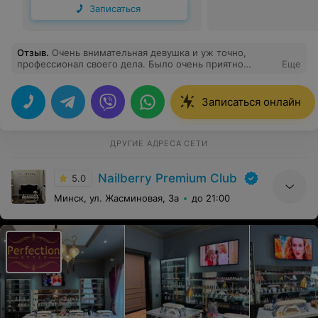
Записаться
Отзыв
.
Очень внимательная девушка и уж точно,
профессионал своего дела. Было очень приятно
Еще
взаимодействовать. Также были исправлены все
ошибки предыдущего мастера и наконец-то моя
форма ногтей ко мне вернулась!!!! Тоненькое
Записаться онлайн
покрытие! Маникюр и педикюр выше всех похвал!
Записалась на следующий визит к этому же мастеру!
Спасибо за отличную работу! Салону желаю наличия
кофе для клиентов и лимонов к воде. Весьма бы
ДРУГИЕ АДРЕСА СЕТИ
скрасило времяпрепровождение
Nailberry Premium Club
5.0
Минск, ул. Жасминовая, 3а
до 21:00