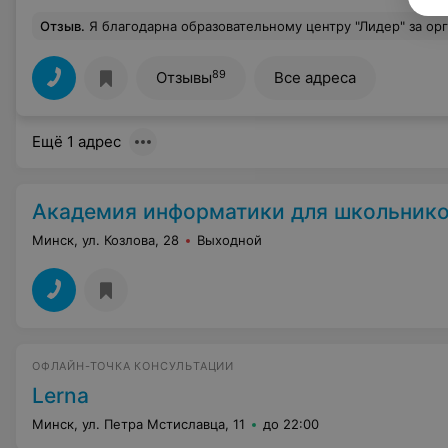
Отзыв
.
Я благодарна образовательному центру "Лидер" за организацию и проведение курсов в городе Минске. Моя цель достигнута - научиться шить, приобрела базовые знания и навыки. Шью и ношу свою одежду(юбка,брюки,блейзер). Сама сшила брюки - раньше не поверила бы! Преодолела главный страх - начать. Все благода
89
Отзывы
Все адреса
Ещё 1 адрес
Академия информатики для школьников 
Минск, ул. Козлова, 28
Выходной
ОФЛАЙН-ТОЧКА КОНСУЛЬТАЦИИ
Lerna
Минск, ул. Петра Мстиславца, 11
до 22:00