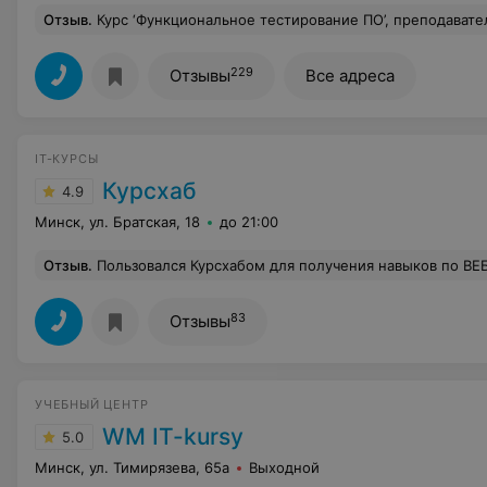
Отзыв
.
Курс ‘Функциональное тестирование ПО’, преподаватель - Евгений Шидловский. Начну с самого начала. Выбрав интересующий меня курс мне было очень важно оказаться в группе с преподавателем который не просто покажет слайды, расскажет теорию и посоветует что почитать или посмотреть. Моя цель была попасть к профессионалу своего дела, который сможет не только поделиться своими знаниями и опытом, но и дать совет как лучше справиться с теми или иными вопросами в реальных ситуациях. Евгений - это именно тот преподаватель! Он не просто рассказывал лекции, он всегда подкреплял каждую тему примерами. Всегда отвечал на вопросы и что самое главное, благодаря отличному образо
229
Отзывы
Все адреса
IT-КУРСЫ
Курсхаб
4.9
Минск, ул. Братская, 18
до 21:00
Отзыв
.
Пользовался Курсхабом для получения навыков по ВЕБ-дизайну. Даже не ожидал такого удачного сдвига в моей профессиональной деятельности. На курсхабе достойно проходит обучение. Индивидуальный преподователь, который составил график обучения под моё время. Скидывал в электронном виде пройденные лекции, для усвоения. Есть местный чат, где можно уточнить непон
83
Отзывы
УЧЕБНЫЙ ЦЕНТР
WM IT-kursy
5.0
Минск, ул. Тимирязева, 65а
Выходной