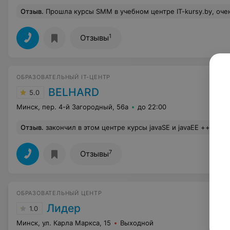
Отзыв
.
Прошла курсы SMM в учебном центре IT-kursy.by, очень довольна!!! Спасибо спикеру курса Виктории! Опытный спикер, много практических кейсов, знания в области маркетинга и продвижения бизнеса через соцсети. Мы составили стратегию, запустили рекламу и столько очевидных ошибок стало в работе подрядчиков! Теперь з
1
Отзывы
ОБРАЗОВАТЕЛЬНЫЙ IT-ЦЕНТР
BELHARD
5.0
Минск, пер. 4-й Загородный, 56а
до 22:00
Отзыв
.
закончил в этом центре курсы javaSE и javaEE ++javaSE и Юрий Данилович: парень молодой, но материал давал толково. обратная связь присутствовала в достаточном количестве. с преподавателем можно держать контакт между занятиями, обсуждать вопросы по заданиям. единственный человек, в адрес которого хочется бросаться плюшками и ништячками )) --javaEE и Михаил Лазаревич: скорее негативные впечатления.Михаил как человек приятен, но поговорим о курсах. своей книги по javaEE у центра нет. преподаватель контакт между занятиями с учениками не поддерживает, в случае вопросов - разгребайте сами, или интересуйтесь у сокурсников, или ждите выхо
7
Отзывы
ОБРАЗОВАТЕЛЬНЫЙ ЦЕНТР
Лидер
1.0
Минск, ул. Карла Маркса, 15
Выходной