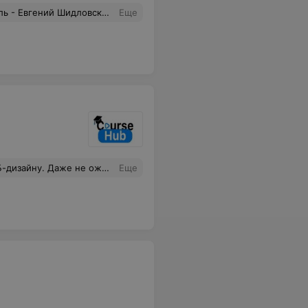
вательному подходу он готовил своих учеников к реалиям работы в данной сфере. Огромное спасибо Жене, за его знания, терпение и конечно же за то, каким образом он делится своим опытом со своими ученикам! IT-Academy, спасибо вам за отлично подобранный преподавательский состав.
Еще
ятное. Даже порекомендовали меня работодателю по этой профессии, после прохождения курса. Признателен Курсхабу и рекомендовал эту площадку знакомым.
Еще