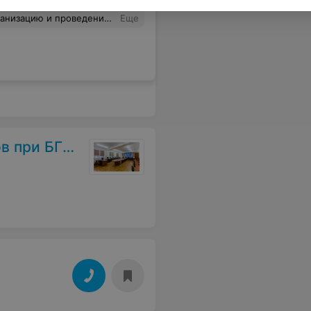
ря тренеру Валентине Евгеньевне. Она всегда отвечает на вопросы, делится навыками и наработками. Программа отточена до мелочей.
Еще
при БГУИР