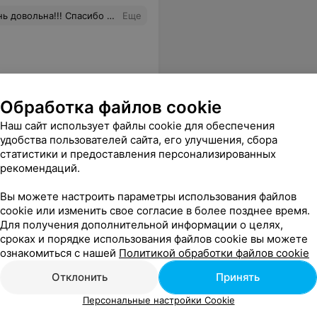
наю как и кого брать на работу и ставить правильно цели. С удовольствием записалась на курсы интернет-маркетинг у этого же спикера.
Еще
Обработка файлов cookie
Наш сайт использует файлы cookie для обеспечения
удобства пользователей сайта, его улучшения, сбора
статистики и предоставления персонализированных
рекомендаций.
дных (курсы вых. дня), когда сможете задать вопрос преподавателю. заданий много, зачастую очень объемные. много времени уходит на теорию, которую приходится искать в сети самостоятельно. --организационная работа в компании хромает и работа офиса оставляет желать лучшего.
Еще
Вы можете настроить параметры использования файлов
cookie или изменить свое согласие в более позднее время.
Для получения дополнительной информации о целях,
сроках и порядке использования файлов cookie вы можете
ознакомиться с нашей
Политикой обработки файлов cookie
Отклонить
Принять
Персональные настройки Cookie