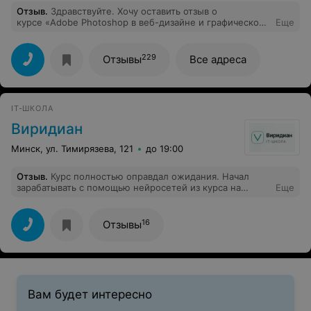
Отзыв
.
Здравствуйте. Хочу оставить отзыв о
курсе «Adobe Photoshop в веб-дизайне и графическом
Еще
оформлении». Преподаватель Андрей
Борисевич. Подача и объяснения хорошо
предоставлены. Были домашние задания и обратная
229
Отзывы
Все адреса
связь от Андрея Борисевича. Мне все понравилось.
IT-ШКОЛА
Виридиан
Минск, ул. Тимирязева, 121
до 19:00
Отзыв
.
Курс полностью оправдал ожидания. Начал
зарабатывать с помощью нейросетей из курса на
Еще
заказах по генерации иллюстраций, хотя раньше даже
не думал об этом. Спасибо преподавателям Viridian
Techno за профессионализм!
16
Отзывы
Вам будет интересно