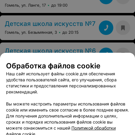
Гомель, ул. Ланге, 17
до 19:00
Детская школа искусств №7
Гомель, ул. Безымянная, 3
до 20:15
Детская школа искусств №6
Гомель, ул. Ильича, 161
до 20:35
Обработка файлов cookie
Наш сайт использует файлы cookie для обеспечения
СТУДИЯ ЗВУКОЗАПИСИ
удобства пользователей сайта, его улучшения, сбора
ARTbiz
статистики и предоставления персонализированных
рекомендаций.
Гомель, ул. Пушкина, 7
до 18:30
Вы можете настроить параметры использования файлов
cookie или изменить свое согласие в более позднее время.
Детская школа искусств №4
Для получения дополнительной информации о целях,
Гомельский р-н г. п. Костюковка ул. Беляева, 1
сроках и порядке использования файлов cookie вы
до 20:30
можете ознакомиться с нашей
Политикой обработки
файлов cookie