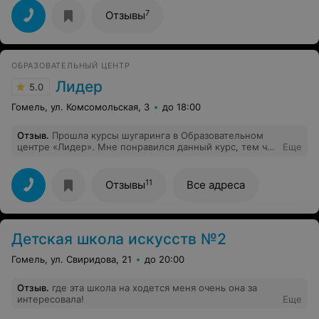
раскрыть ваш еще спящий талант. Здесь можно найти
много нового и интересного.
7
Отзывы
ОБРАЗОВАТЕЛЬНЫЙ ЦЕНТР
Лидер
5.0
Гомель, ул. Комсомольская, 3
до 18:00
Отзыв
.
Прошла курсы шугаринга в Образовательном
центре «Лидер». Мне понравился данный курс, тем что
Еще
были теоретические занятия и практические занятий,
на которых было достаточно изложено нужной
информации со всеми подробностями. Преподаватель
11
Отзывы
Все адреса
делилась всеми своими знаниями и «маленькими»
секретами. Хороший центр, отличные преподаватели –
всем рекомендую!
Детская школа искусств №2
Гомель, ул. Свиридова, 21
до 20:00
Отзыв
.
где эта школа на ходется меня очень она за
интересовала!
Еще