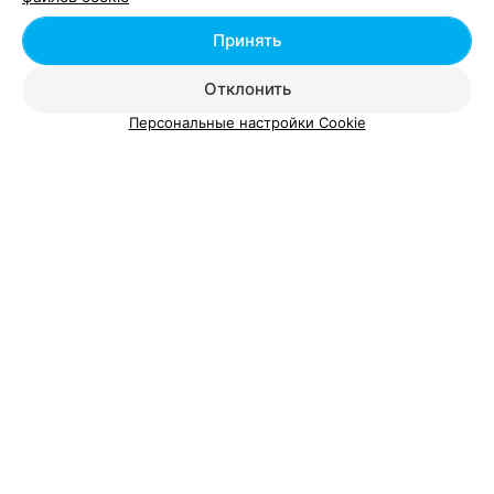
Принять
Вам будет интересно
Отклонить
Персональные настройки Cookie
Школы красоты в Гомеле
Хэнд-мэйд в Гомеле
Тренинги и семинары в Гомеле
Детские школы искусств Гомеля позволяют детям постигать
правила и нормы человеческого общежития, формируют их
ценности. Дети должны самореализовываться в сфере,
которая наиболее близка каждому из них. Для этого и
создаются художественные школы в Гомеле, а также
музыкальные школы в Гомеле. В этих учебных заведениях
каждому ребенку прививают любовь к искусству и
творчеству. Школы искусств помогают детям развиваться