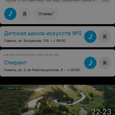
курсы то что Вам надо. Вас ждет радушный прием и
Еще
высококлассные специалисты, которые помогут
раскрыть ваш еще спящий талант. Здесь можно найти
много нового и интересного.
7
Отзывы
Детская школа искусств №5
Гомель, ул. Богданова, 12б
с 08:00
ШКОЛА АКТЕРСКОГО МАСТЕРСТВА
Спирант
Гомель, ул. 2-ая Революционная, 8
с 09:00