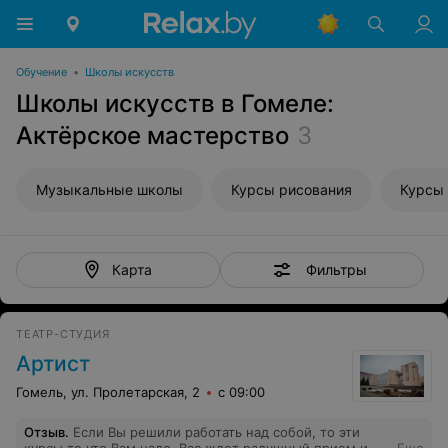
Обучение
•
Школы искусств
Школы искусств в Гомеле:
Актёрское мастерство
3
Музыкальные школы
Курсы рисования
Курсы 
Фильтры
Карта
ТЕАТР-СТУДИЯ
Артист
Гомель, ул. Пролетарская, 2
с 09:00
Отзыв
.
Если Вы решили работать над собой, то эти