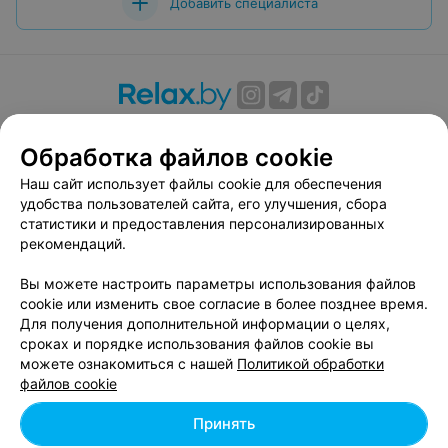
Добавить специалиста
О проекте
Новости проекта
Размещение рекламы
Обработка файлов cookie
Вакансии
Публичный договор
Способы оплаты
Публичный договор по использованию сервиса
Наш сайт использует файлы cookie для обеспечения
«Афиша»
удобства пользователей сайта, его улучшения, сбора
статистики и предоставления персонализированных
Пользовательское соглашение
рекомендаций.
Написать в поддержку
Вы можете настроить параметры использования файлов
Связаться по вопросам сотрудничества
cookie или изменить свое согласие в более позднее время.
Написать руководителю relax.by
Для получения дополнительной информации о целях,
Персональные настройки cookie
сроках и порядке использования файлов cookie вы
можете ознакомиться с нашей
Политикой обработки
Обработка персональных данных
файлов cookie
Принять
© 2026 ООО «Артокс Лаб», УНП 191700409, регистрирующий орган -