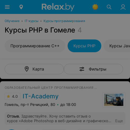
Обучение
•
IT-курсы
•
Курсы программирования
Курсы PHP в Гомеле
4
Программирование С++
Курсы PHP
Курсы Jav
Фильтры
Карта
ОБРАЗОВАТЕЛЬНЫЙ ЦЕНТР ПРОГРАММИРОВАНИЯ И ВЫСОКИХ ТЕХНОЛОГИЙ
IT-Academy
4.0
Гомель, пр-т Речицкий, 80
до 18:00
Отзыв
.
Здравствуйте. Хочу оставить отзыв о
курсе «Adobe Photoshop в веб-дизайне и графическом
Еще
оформлении». Преподаватель Андрей