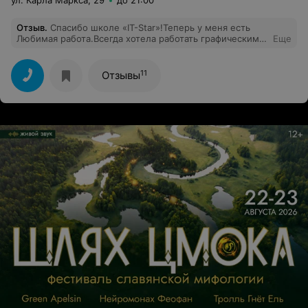
ул. Карла Маркса, 29
до 21:00
Отзыв
.
Спасибо школе «IT-Star»!Теперь у меня есть
Любимая работа.Всегда хотела работать графическим
Еще
дизайнером , не хватало только 3D Studio MAX курсов
для полного комплекта.Нашла в интернете отзывы о
школе,позвонила,меня
11
Отзывы
проконсультировали.Записалась.И очень этим
довольна!!!Занятия проходили очень интересно!Много
практики!Преподаватель отвечал на все поставленные
вопросы,многое рекомендовал,для
усовершенствования навыков.Советы и литература
помогли,спасибо)Правда,всем советую!