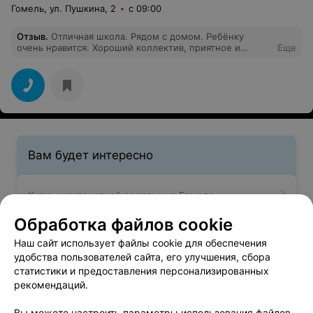
Гомель, ул. Пушкина, 2
с 09:00
Отзыв
.
Отличная школа. Рядом с домом. Ребёнку
очень нравится. Хороший коллектив, приятное и
Еще
внимательное отношение,высококвалифицированные
преподаватели.
Вам будет интересно
Курсы контекстной рекламы в Гомеле
Обработка файлов cookie
Курсы SMM в Гомеле
Наш сайт использует файлы cookie для обеспечения
удобства пользователей сайта, его улучшения, сбора
статистики и предоставления персонализированных
Курсы it-sales в Гомеле
рекомендаций.
Вы можете настроить параметры использования файлов