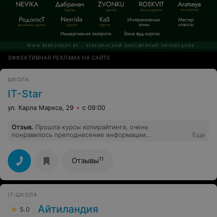
ЭФФЕКТИВНАЯ РЕКЛАМА НА САЙТЕ
ШКОЛА
IT-Star
ул. Карла Маркса, 29
с 09:00
Отзыв
.
Прошла курсы копирайтинга, очень
понравилось преподнесение информации
Еще
преподавателей. Курсы проходили на одном дыхании.
Не пожалела, что обратилась именно в эту школу.
Спасибо) Могу гордо сказать, что я окончила курсы в
11
Отзывы
Школе «IT-Star и этому рада!
IT-ШКОЛА
Айтиландия
5.0