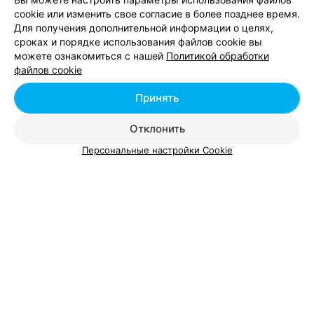
cookie или изменить свое согласие в более позднее время.
Для получения дополнительной информации о целях,
сроках и порядке использования файлов cookie вы
можете ознакомиться с нашей
Политикой обработки
Добавить компанию
файлов cookie
Добавить специалиста
Принять
Отклонить
Персональные настройки Cookie
О проекте
Новости проекта
Размещение рекламы
Вакансии
Публичный договор
Способы оплаты
Публичный договор по использованию сервиса
«Афиша»
Пользовательское соглашение
Написать в поддержку
Связаться по вопросам сотрудничества
Написать руководителю relax.by