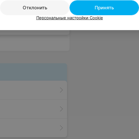
азобраться с моей проблемной кожей. Правильно подобрала мне крема и сейчас у меня красивая, здоровая кожа лица. Большое вам спасибо!
Еще
Отклонить
Принять
Персональные настройки Cookie