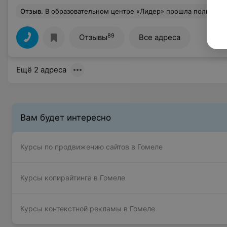
Отзыв
.
В образовательном центре «Лидер» прошла полный курс обучения визажиста в Гомеле. Осталась очень довольна своим преподавателем Тамарой Буровой. Благодаря Тамаре, я много чего познала в области визажа. Научилась правильно наносить макияж. Как оказалось, Тамара профессиональный косметолог и она помогла мне р
89
Отзывы
Все адреса
Ещё 2 адреса
Вам будет интересно
Курсы по продвижению сайтов в Гомеле
Курсы копирайтинга в Гомеле
Курсы контекстной рекламы в Гомеле