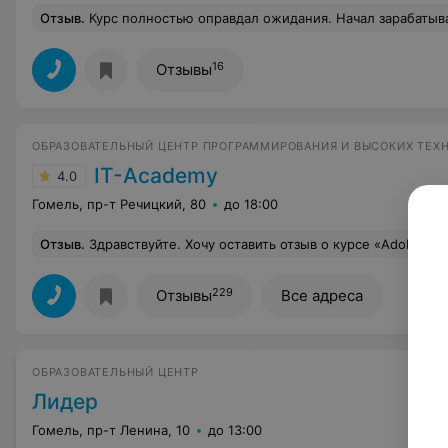
Отзыв
.
Курс полностью оправдал ожидания. Начал зарабатывать с помощью нейросетей из курса на заказах по генерации иллюстраций, хотя раньше даже 
16
Отзывы
ОБРАЗОВАТЕЛЬНЫЙ ЦЕНТР ПРОГРАММИРОВАНИЯ И ВЫСОКИХ ТЕХ
IT-Academy
4.0
Гомель, пр-т Речицкий, 80
до 18:00
Отзыв
.
Здравствуйте. Хочу оставить отзыв о курсе «Adobe Photoshop в веб-дизайне и графическом оформлении». Преподаватель Андрей Борисевич. Подача и объяснения хорошо предоставлены. Были
229
Отзывы
Все адреса
ОБРАЗОВАТЕЛЬНЫЙ ЦЕНТР
Лидер
Гомель, пр-т Ленина, 10
до 13:00