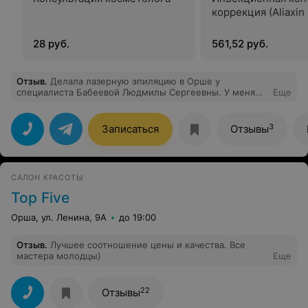
коррекция (Aliaxin 
28 руб.
561,52 руб.
Отзыв
.
Делала лазерную эпиляцию в Орше у
специалиста Бабеевой Людмилы Сергеевны. У меня
Еще
очень светлый волос, и надежды было мало от него
избавиться, так как до Тиамо ходила в другой салон и
результата не было. Здесь уже после первой
3
Записаться
Отзывы
процедуры я была в приятном шоке, что
действительно волос стало меньше и расти стали
медленней. Результатом очень довольна. И безумно
благодарна Людмиле, которая граммотно рассказала
САЛОН КРАСОТЫ
всё о процедуре и ответила на интересующие
вопросы. Однозначно рекомендую!
Top Five
Орша, ул. Ленина, 9А
до 19:00
Отзыв
.
Лучшее соотношение цены и качества. Все
мастера молодцы)
Еще
22
Отзывы