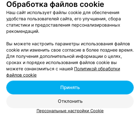
Обработка файлов cookie
Плазмотерапия в Орше
Наш сайт использует файлы cookie для обеспечения
удобства пользователей сайта, его улучшения, сбора
статистики и предоставления персонализированных
Мезотерапия в Орше
рекомендаций.
Вы можете настроить параметры использования файлов
cookie или изменить свое согласие в более позднее время.
Для получения дополнительной информации о целях,
сроках и порядке использования файлов cookie вы
можете ознакомиться с нашей
Политикой обработки
Добавить компанию
файлов cookie
Добавить специалиста
Принять
Отклонить
Персональные настройки Cookie
О проекте
Новости проекта
Размещение рекламы
Вакансии
Публичный договор
Способы оплаты