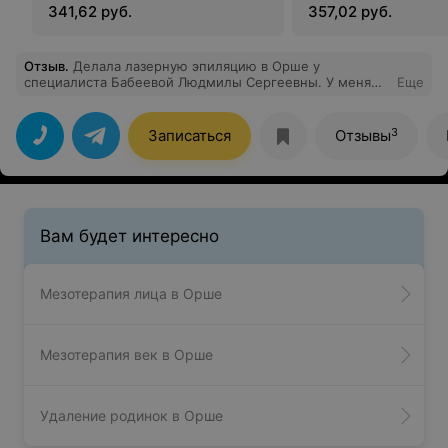
341,62 руб.
357,02 руб.
Отзыв
.
Делала лазерную эпиляцию в Орше у
специалиста Бабеевой Людмилы Сергеевны. У меня
Еще
очень светлый волос, и надежды было мало от него
избавиться, так как до Тиамо ходила в другой салон и
результата не было. Здесь уже после первой
3
Записаться
Отзывы
процедуры я была в приятном шоке, что
действительно волос стало меньше и расти стали
медленней. Результатом очень довольна. И безумно
благодарна Людмиле, которая граммотно рассказала
всё о процедуре и ответила на интересующие
вопросы. Однозначно рекомендую!
Вам будет интересно
Мезотерапия лица в Орше
Мезотерапия век в Орше
Удаление родинок в Орше