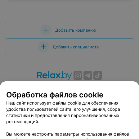
Добавить компанию
Добавить специалиста
О проекте
Новости проекта
Размещение рекламы
Обработка файлов cookie
Вакансии
Публичный договор
Способы оплаты
Публичный договор по использованию сервиса
Наш сайт использует файлы cookie для обеспечения
«Афиша»
удобства пользователей сайта, его улучшения, сбора
статистики и предоставления персонализированных
Пользовательское соглашение
рекомендаций.
Написать в поддержку
Вы можете настроить параметры использования файлов
Связаться по вопросам сотрудничества