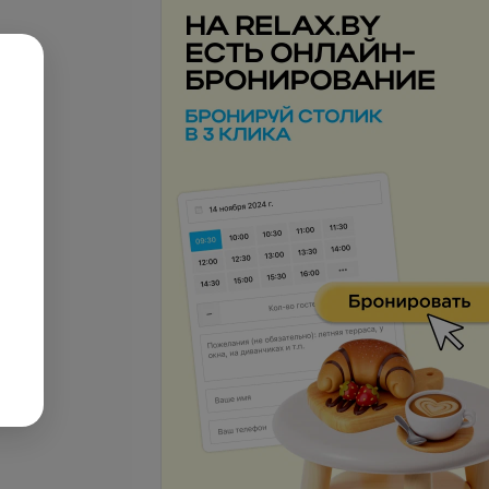
Все цены
б.