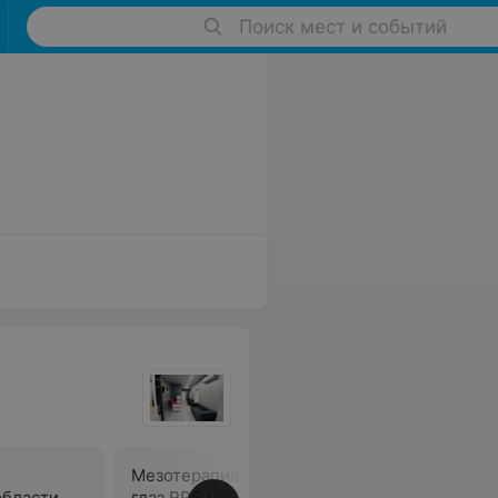
Поиск мест и событий
Мезотерапия кожи вокруг
Мезотера
области
глаз RRS HA Eyes, 1,5 мл
глаз PLI