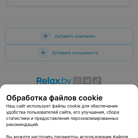
Добавить компанию
Добавить специалиста
О проекте
Новости проекта
Размещение рекламы
Обработка файлов cookie
Вакансии
Публичный договор
Способы оплаты
Наш сайт использует файлы cookie для обеспечения
Публичный договор по использованию сервиса
удобства пользователей сайта, его улучшения, сбора
«Афиша»
статистики и предоставления персонализированных
Пользовательское соглашение
рекомендаций.
Написать в поддержку
Вы можете настроить параметры использования файлов