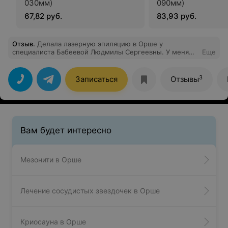
030мм)
090мм)
67,82 руб.
83,93 руб.
Отзыв
.
Делала лазерную эпиляцию в Орше у
специалиста Бабеевой Людмилы Сергеевны. У меня
Еще
очень светлый волос, и надежды было мало от него
избавиться, так как до Тиамо ходила в другой салон и
результата не было. Здесь уже после первой
3
Записаться
Отзывы
процедуры я была в приятном шоке, что
действительно волос стало меньше и расти стали
медленней. Результатом очень довольна. И безумно
благодарна Людмиле, которая граммотно рассказала
всё о процедуре и ответила на интересующие
вопросы. Однозначно рекомендую!
Вам будет интересно
Мезонити в Орше
Лечение сосудистых звездочек в Орше
Криосауна в Орше