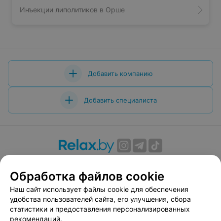
Инъекции липолитиков в Орше
Добавить компанию
Добавить специалиста
О проекте
Новости проекта
Размещение рекламы
Обработка файлов cookie
Вакансии
Публичный договор
Способы оплаты
Публичный договор по использованию сервиса
Наш сайт использует файлы cookie для обеспечения
«Афиша»
удобства пользователей сайта, его улучшения, сбора
статистики и предоставления персонализированных
Пользовательское соглашение
рекомендаций.