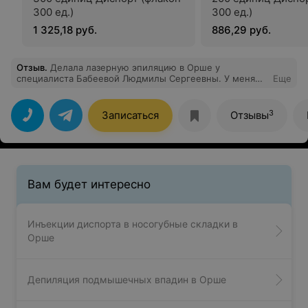
300 ед.)
300 ед.)
1 325,18 руб.
886,29 руб.
Отзыв
.
Делала лазерную эпиляцию в Орше у
специалиста Бабеевой Людмилы Сергеевны. У меня
Еще
очень светлый волос, и надежды было мало от него
избавиться, так как до Тиамо ходила в другой салон и
результата не было. Здесь уже после первой
3
Записаться
Отзывы
процедуры я была в приятном шоке, что
действительно волос стало меньше и расти стали
медленней. Результатом очень довольна. И безумно
благодарна Людмиле, которая граммотно рассказала
всё о процедуре и ответила на интересующие
вопросы. Однозначно рекомендую!
Вам будет интересно
Инъекции диспорта в носогубные складки в
Орше
Депиляция подмышечных впадин в Орше