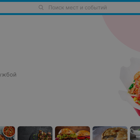
Поиск мест и событий
ужбой 