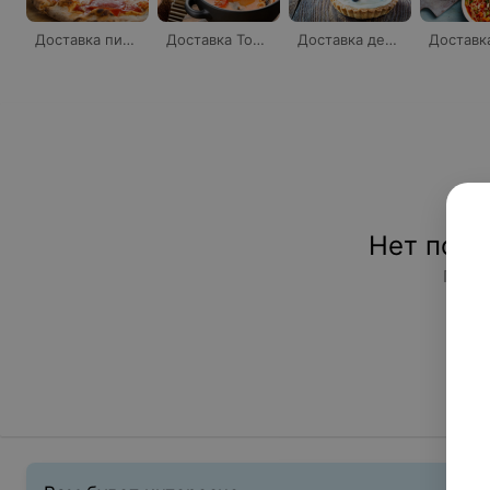
Доставка пиццы
Доставка Том яма
Доставка десертов
Нет подх
Попро