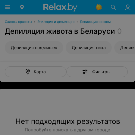
Салоны красоты
•
Эпиляция и депиляция
•
Депиляция воском
Депиляция живота в Беларуси
0
Депиляция подмышек
Депиляция лица
Депиля
Фильтры
Карта
Нет подходящих результатов
Попробуйте поискать в другом городе