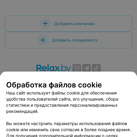
Добавить компанию
Добавить специалиста
О проекте
Новости проекта
Размещение рекламы
Обработка файлов cookie
Вакансии
Публичный договор
Способы оплаты
Наш сайт использует файлы cookie для обеспечения
Публичный договор по использованию сервиса
удобства пользователей сайта, его улучшения, сбора
«Афиша»
статистики и предоставления персонализированных
Пользовательское соглашение
рекомендаций.
Написать в поддержку
Вы можете настроить параметры использования файлов
Связаться по вопросам сотрудничества
cookie или изменить свое согласие в более позднее время.
Написать руководителю relax.by
Для получения дополнительной информации о целях,