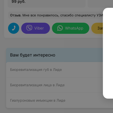
99 руб.
Отзыв
.
Мне все понравилось, спасибо специалисту УЗИ за скрупулезность, доброже
Viber
WhatsApp
Записат
Вам будет интересно
Биоревитализация губ в Лиде
Биоревитализация лица в Лиде
Гиалуроновые инъекции в Лиде