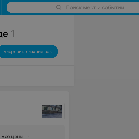
Поиск мест и событий
де
1
Биоревитализация век
Все цены