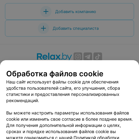
Добавить компанию
Добавить специалиста
О проекте
Новости проекта
Размещение рекламы
Обработка файлов cookie
Вакансии
Публичный договор
Способы оплаты
Наш сайт использует файлы cookie для обеспечения
Публичный договор по использованию сервиса
удобства пользователей сайта, его улучшения, сбора
«Афиша»
статистики и предоставления персонализированных
Пользовательское соглашение
рекомендаций.
Написать в поддержку
Вы можете настроить параметры использования файлов
Связаться по вопросам сотрудничества
cookie или изменить свое согласие в более позднее время.
Написать руководителю relax.by
Для получения дополнительной информации о целях,
сроках и порядке использования файлов cookie вы
Персональные настройки cookie
можете ознакомиться с нашей
Политикой обработки